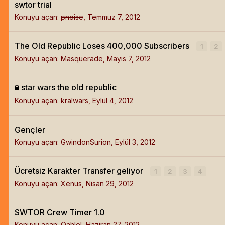
swtor trial
Konuyu açan:
pnoise
,
Temmuz 7, 2012
The Old Republic Loses 400,000 Subscribers
1
2
Konuyu açan:
Masquerade
,
Mayıs 7, 2012
star wars the old republic
Konuyu açan:
kralwars
,
Eylül 4, 2012
Gençler
Konuyu açan:
GwindonSurion
,
Eylül 3, 2012
Ücretsiz Karakter Transfer geliyor
1
2
3
4
Konuyu açan:
Xenus
,
Nisan 29, 2012
SWTOR Crew Timer 1.0
Konuyu açan:
Qahlel
,
Haziran 27, 2012