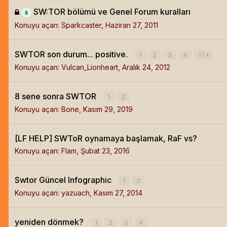
SW:TOR bölümü ve Genel Forum kuralları
Konuyu açan:
Sparkcaster
,
Haziran 27, 2011
SWTOR son durum... positive.
1
2
3
4
17
Konuyu açan:
Vulcan_Lionheart
,
Aralık 24, 2012
8 sene sonra SWTOR
1
2
Konuyu açan:
Bone
,
Kasım 29, 2019
[LF HELP] SWToR oynamaya başlamak, RaF vs?
Konuyu açan:
Flam
,
Şubat 23, 2016
Swtor Güncel Infographic
1
2
Konuyu açan:
yazuach
,
Kasım 27, 2014
yeniden dönmek?
1
2
3
4