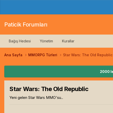
Paticik Forumları
Bağış Hedesi
Yönetim
Kurallar
Ana Sayfa
MMORPG Türleri
Star Wars: The Old Republic
2000 le
Star Wars: The Old Republic
Yeni gelen Star Wars MMO'su..