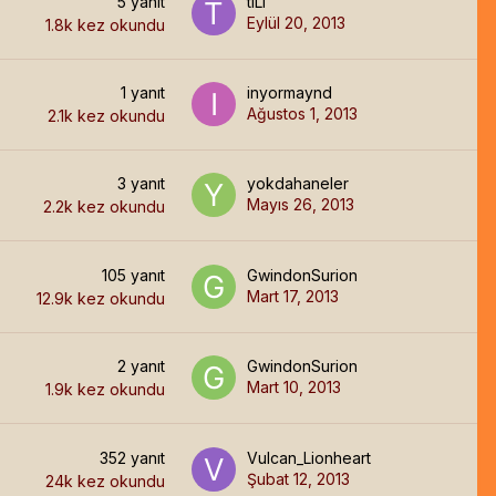
5
yanıt
tiLi
Eylül 20, 2013
1.8k
kez okundu
1
yanıt
inyormaynd
Ağustos 1, 2013
2.1k
kez okundu
3
yanıt
yokdahaneler
Mayıs 26, 2013
2.2k
kez okundu
105
yanıt
GwindonSurion
Mart 17, 2013
12.9k
kez okundu
2
yanıt
GwindonSurion
Mart 10, 2013
1.9k
kez okundu
352
yanıt
Vulcan_Lionheart
Şubat 12, 2013
24k
kez okundu