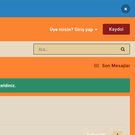
×
Kaydol
Üye misin? Giriş yap
Son Mesajlar
eldiniz.
Takipçiler
1