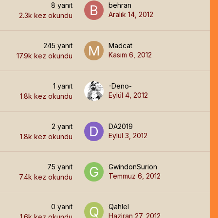
8
yanıt
behran
Aralık 14, 2012
2.3k
kez okundu
245
yanıt
Madcat
Kasım 6, 2012
17.9k
kez okundu
1
yanıt
-Deno-
Eylül 4, 2012
1.8k
kez okundu
2
yanıt
DA2019
Eylül 3, 2012
1.8k
kez okundu
75
yanıt
GwindonSurion
Temmuz 6, 2012
7.4k
kez okundu
0
yanıt
Qahlel
Haziran 27, 2012
1.6k
kez okundu