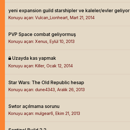
yeni expansion guild starshipler ve kaleler/evler geliyor
Konuyu açan:
Vulcan_Lionheart
,
Mart 21, 2014
PVP Space combat geliyormuş
Konuyu açan:
Xenus
,
Eylül 10, 2013
Uzayda kas yapmak
Konuyu açan:
Killer
,
Ocak 12, 2014
Star Wars: The Old Republic hesap
Konuyu açan:
dune4343
,
Aralık 26, 2013
Swtor açılmama sorunu
Konuyu açan:
mulgear6
,
Ekim 21, 2013
Sentinel Build 2.2