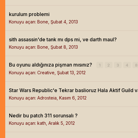
kurulum problemi
Konuyu açan:
Bone
,
Şubat 4, 2013
sith assassin'de tank mı dps mi, ve darth maul?
Konuyu açan:
Bone
,
Şubat 8, 2013
Bu oyunu aldığınıza pişman mısınız?
1
2
3
4
Konuyu açan:
Creative
,
Şubat 13, 2012
Star Wars Republic'e Tekrar baslioruz Hala Aktif Guild v
Konuyu açan:
Adrosteia
,
Kasım 6, 2012
Nedir bu patch 311 sorunsalı ?
Konuyu açan:
kath
,
Aralık 5, 2012