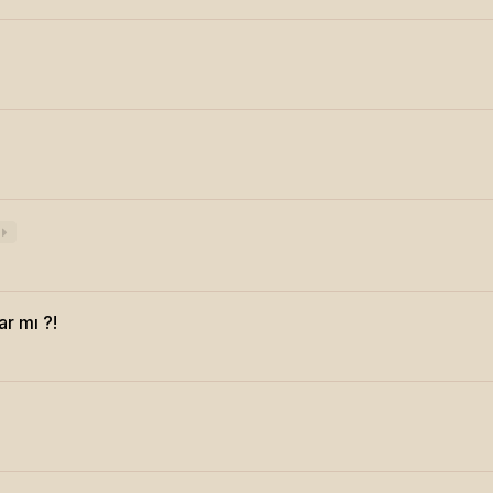
8
ar mı ?!