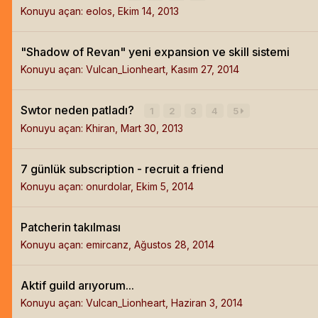
Konuyu açan:
eolos
,
Ekim 14, 2013
"Shadow of Revan" yeni expansion ve skill sistemi
Konuyu açan:
Vulcan_Lionheart
,
Kasım 27, 2014
Swtor neden patladı?
1
2
3
4
5
Konuyu açan:
Khiran
,
Mart 30, 2013
7 günlük subscription - recruit a friend
Konuyu açan:
onurdolar
,
Ekim 5, 2014
Patcherin takılması
Konuyu açan:
emircanz
,
Ağustos 28, 2014
Aktif guild arıyorum...
Konuyu açan:
Vulcan_Lionheart
,
Haziran 3, 2014