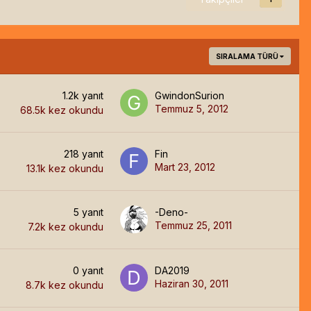
SIRALAMA TÜRÜ
1.2k
yanıt
GwindonSurion
Temmuz 5, 2012
68.5k
kez okundu
218
yanıt
Fin
Mart 23, 2012
13.1k
kez okundu
5
yanıt
-Deno-
Temmuz 25, 2011
7.2k
kez okundu
0
yanıt
DA2019
Haziran 30, 2011
8.7k
kez okundu