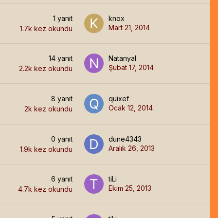
1
yanıt
knox
Mart 21, 2014
1.7k
kez okundu
14
yanıt
Natanyal
Şubat 17, 2014
2.2k
kez okundu
8
yanıt
quixef
Ocak 12, 2014
2k
kez okundu
0
yanıt
dune4343
Aralık 26, 2013
1.9k
kez okundu
6
yanıt
tiLi
Ekim 25, 2013
4.7k
kez okundu