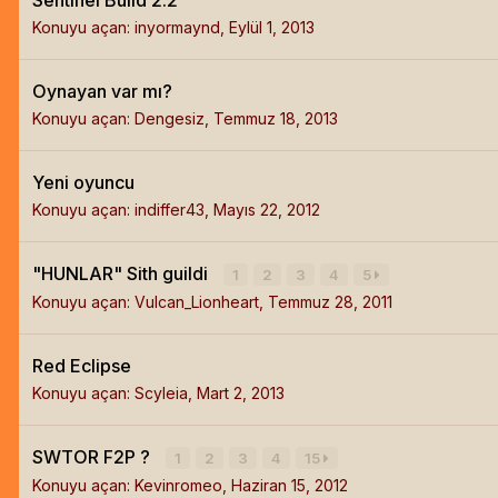
Konuyu açan:
inyormaynd
,
Eylül 1, 2013
Oynayan var mı?
Konuyu açan:
Dengesiz
,
Temmuz 18, 2013
Yeni oyuncu
Konuyu açan:
indiffer43
,
Mayıs 22, 2012
"HUNLAR" Sith guildi
1
2
3
4
5
Konuyu açan:
Vulcan_Lionheart
,
Temmuz 28, 2011
Red Eclipse
Konuyu açan:
Scyleia
,
Mart 2, 2013
SWTOR F2P ?
1
2
3
4
15
Konuyu açan:
Kevinromeo
,
Haziran 15, 2012