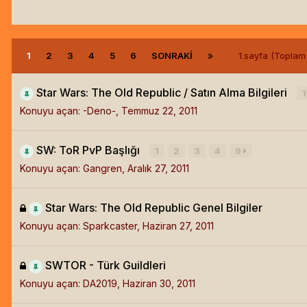
1
2
3
4
5
6
SONRAKI
1.sayfa (Topla
Star Wars: The Old Republic / Satın Alma Bilgileri
1
Konuyu açan:
-Deno-
,
Temmuz 22, 2011
SW: ToR PvP Başlığı
1
2
3
4
9
Konuyu açan:
Gangren
,
Aralık 27, 2011
Star Wars: The Old Republic Genel Bilgiler
Konuyu açan:
Sparkcaster
,
Haziran 27, 2011
SWTOR - Türk Guildleri
Konuyu açan:
DA2019
,
Haziran 30, 2011