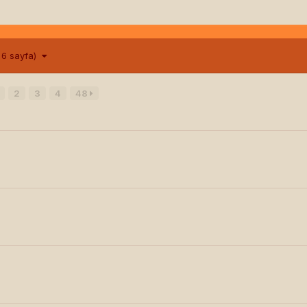
m 6 sayfa)
2
3
4
48