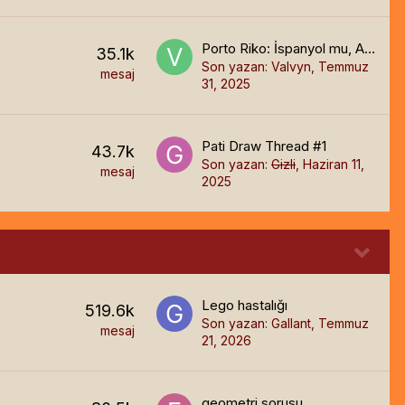
Porto Riko: İspanyol mu, Amerikalı mı, Yoksa Porto Rikolu mu?
35.1k
Son yazan:
Valvyn
,
Temmuz
mesaj
31, 2025
Pati Draw Thread #1
43.7k
Son yazan:
Gizli
,
Haziran 11,
mesaj
2025
Lego hastalığı
519.6k
Son yazan:
Gallant
,
Temmuz
mesaj
21, 2026
geometri sorusu