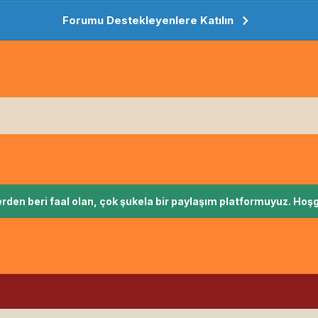
Forumu Destekleyenlere Katılın
rden beri faal olan, çok şukela bir paylaşım platformuyuz. Hoşg