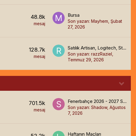
Bursa
48.8k
Son yazan:
Mayhem
,
Şubat
mesaj
27, 2026
Satılık Artisan, Logitech, Steelseries Mousepadler ve Logitech
128.7k
Son yazan:
razzRaziel
,
mesaj
Temmuz 29, 2026
Fenerbahçe 2026 - 2027 Sezonu Genel Tartışma 🧿
701.5k
Son yazan:
Shadow
,
Ağustos
mesaj
7, 2026
Haftanın Maçları
52.2k