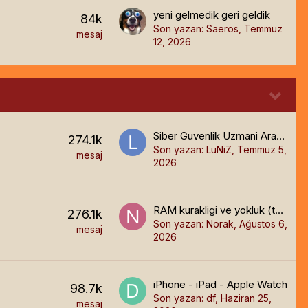
yeni gelmedik geri geldik
84k
Son yazan:
Saeros
,
Temmuz
mesaj
12, 2026
Siber Guvenlik Uzmani Araniyor
274.1k
Son yazan:
LuNiZ
,
Temmuz 5,
mesaj
2026
RAM kurakligi ve yokluk (tesekkurler AI)
276.1k
Son yazan:
Norak
,
Ağustos 6,
mesaj
2026
iPhone - iPad - Apple Watch
98.7k
Son yazan:
df
,
Haziran 25,
mesaj