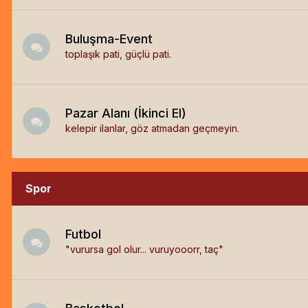
Buluşma-Event
toplaşık pati, güçlü pati.
Pazar Alanı (İkinci El)
kelepir ilanlar, göz atmadan geçmeyin.
Spor
Futbol
"vurursa gol olur... vuruyooorr, taç"