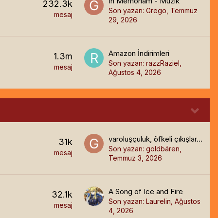
In Memoriam - Müzik
232.3k
Son yazan:
Grego
,
Temmuz
mesaj
29, 2026
Amazon İndirimleri
1.3m
Son yazan:
razzRaziel
,
mesaj
Ağustos 4, 2026
varoluşçuluk, öfkeli çıkışlar, sanat, doğaüstücülük, omniizm tanımladığım blogum, Bir kurt için bir şey, neyse oydu. Onu başka bir şeye dönüştürmek için neden bunca çaba harcansın ki?
31k
Son yazan:
goldbären
,
mesaj
Temmuz 3, 2026
A Song of Ice and Fire
32.1k
Son yazan:
Laurelin
,
Ağustos
mesaj
4, 2026