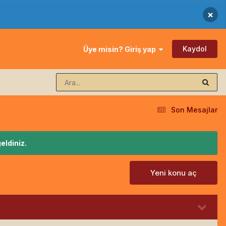
×
Kaydol
Üye misin? Giriş yap
Son Mesajlar
eldiniz.
Yeni konu aç