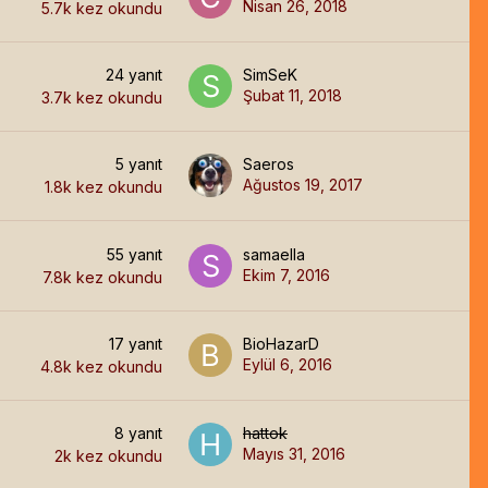
Nisan 26, 2018
5.7k
kez okundu
24
yanıt
SimSeK
Şubat 11, 2018
3.7k
kez okundu
5
yanıt
Saeros
Ağustos 19, 2017
1.8k
kez okundu
55
yanıt
samaella
Ekim 7, 2016
7.8k
kez okundu
17
yanıt
BioHazarD
Eylül 6, 2016
4.8k
kez okundu
8
yanıt
hattok
Mayıs 31, 2016
2k
kez okundu