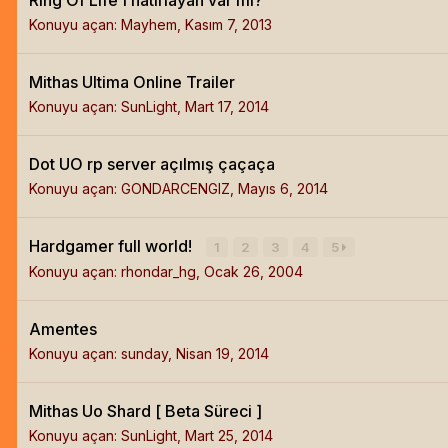
Konuyu açan:
Mayhem
,
Kasım 7, 2013
Mithas Ultima Online Trailer
Konuyu açan:
SunLight
,
Mart 17, 2014
Dot UO rp server açılmış çaçaça
Konuyu açan:
GONDARCENGIZ
,
Mayıs 6, 2014
Hardgamer full world!
1
2
3
4
5
Konuyu açan:
rhondar_hg
,
Ocak 26, 2004
Amentes
Konuyu açan:
sunday
,
Nisan 19, 2014
Mithas Uo Shard [ Beta Süreci ]
Konuyu açan:
SunLight
,
Mart 25, 2014