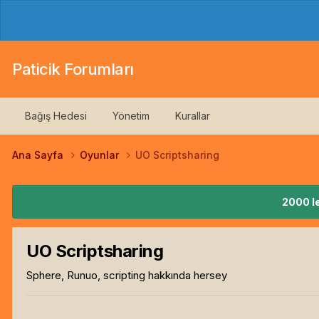
Paticik Forumları
Bağış Hedesi
Yönetim
Kurallar
Ana Sayfa
Oyunlar
UO Scriptsharing
2000 le
UO Scriptsharing
Sphere, Runuo, scripting hakkında hersey