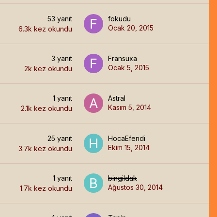
53
yanıt
fokudu
Ocak 20, 2015
6.3k
kez okundu
3
yanıt
Fransuxa
Ocak 5, 2015
2k
kez okundu
1
yanıt
Astral
Kasım 5, 2014
2.1k
kez okundu
25
yanıt
HocaEfendi
Ekim 15, 2014
3.7k
kez okundu
1
yanıt
bingildak
Ağustos 30, 2014
1.7k
kez okundu