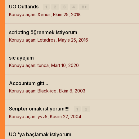
UO Outlands
1
2
3
4
8
Konuyu açan:
Xenus
,
Ekim 25, 2018
scripting öğrenmek istiyorum
Konuyu açan:
Letadres
,
Mayıs 25, 2016
sic ayejam
Konuyu açan:
tunca
,
Mart 10, 2020
Accountum gitti..
Konuyu açan:
Black-ice
,
Ekim 8, 2003
Scripter omak istiyorum!!!!
1
2
Konuyu açan:
yvz5
,
Kasım 22, 2004
UO 'ya başlamak istiyorum