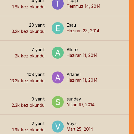
4
yanıt
Tcpip
Temmuz 14, 2014
1.8k
kez okundu
20
yanıt
Esau
Haziran 23, 2014
3.2k
kez okundu
7
yanıt
Allure-
Haziran 11, 2014
2k
kez okundu
108
yanıt
Artariel
Haziran 11, 2014
13.2k
kez okundu
0
yanıt
sunday
Nisan 19, 2014
2.3k
kez okundu
2
yanıt
Voys
Mart 25, 2014
1.9k
kez okundu