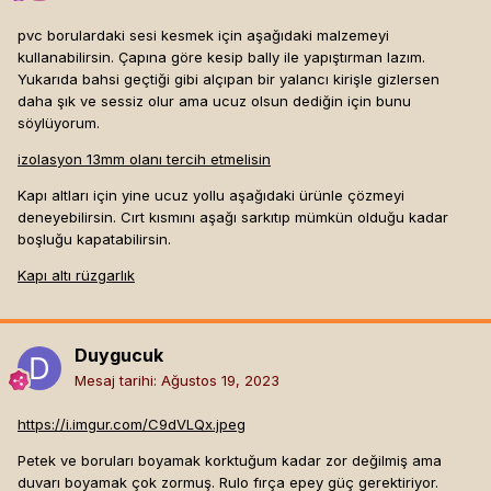
pvc borulardaki sesi kesmek için aşağıdaki malzemeyi
kullanabilirsin. Çapına göre kesip bally ile yapıştırman lazım.
Yukarıda bahsi geçtiği gibi alçıpan bir yalancı kirişle gizlersen
daha şık ve sessiz olur ama ucuz olsun dediğin için bunu
söylüyorum.
izolasyon 13mm olanı tercih etmelisin
Kapı altları için yine ucuz yollu aşağıdaki ürünle çözmeyi
deneyebilirsin. Cırt kısmını aşağı sarkıtıp mümkün olduğu kadar
boşluğu kapatabilirsin.
Kapı altı rüzgarlık
Duygucuk
Mesaj tarihi:
Ağustos 19, 2023
https://i.imgur.com/C9dVLQx.jpeg
Petek ve boruları boyamak korktuğum kadar zor değilmiş ama
duvarı boyamak çok zormuş. Rulo fırça epey güç gerektiriyor.