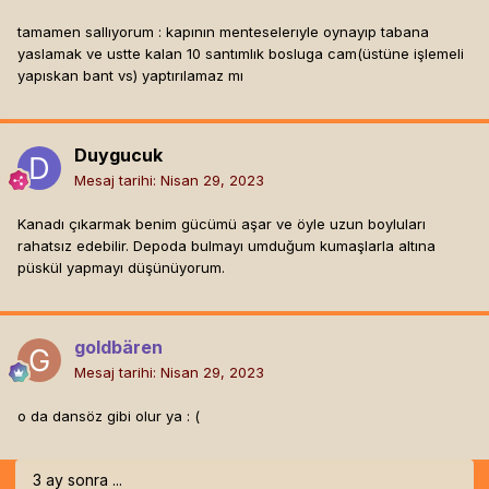
tamamen sallıyorum : kapının menteselerıyle oynayıp tabana
yaslamak ve ustte kalan 10 santımlık bosluga cam(üstüne işlemeli
yapıskan bant vs) yaptırılamaz mı
Duygucuk
Mesaj tarihi:
Nisan 29, 2023
Kanadı çıkarmak benim gücümü aşar ve öyle uzun boyluları
rahatsız edebilir. Depoda bulmayı umduğum kumaşlarla altına
püskül yapmayı düşünüyorum.
goldbären
Mesaj tarihi:
Nisan 29, 2023
o da dansöz gibi olur ya
: (
3 ay sonra ...