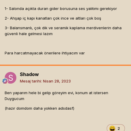
1- Salonda açıkta duran gider borusuna ses yalıtımı gerekiyor
2- Ahşap iç kapı kanatları çok ince ve altları çok boş
3- Balansmanlı, çok dik ve seramik kaplama merdivenlerin daha
güvenli hale gelmesi lazım
Para harcatmayacak önerilere ihtiyacım var
Shadow
Mesaj tarihi:
Nisan 28, 2023
Ben yaparım hele bi gelip göreyim evi, konum at istersen
Duygucum
(hazır domdom daha yokken adsdasf)
2