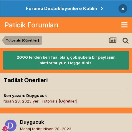
×
Forumu Destekleyenlere Katılın
Paticik Forumları
Tutorials [Öğretiler]
2000 lerden beri faal olan, çok şukela bir paylaşım
platformuyuz. Hoşgeldiniz.
Tadilat Önerileri
Son yazan:
Duygucuk
Nisan 28, 2023
yeri:
Tutorials [Öğretiler]
Duygucuk
Mesaj tarihi:
Nisan 28, 2023