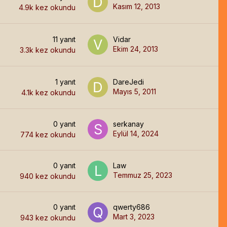
Kasım 12, 2013
4.9k
kez okundu
11
yanıt
Vidar
Ekim 24, 2013
3.3k
kez okundu
1
yanıt
DareJedi
Mayıs 5, 2011
4.1k
kez okundu
0
yanıt
serkanay
Eylül 14, 2024
774
kez okundu
0
yanıt
Law
Temmuz 25, 2023
940
kez okundu
0
yanıt
qwerty686
Mart 3, 2023
943
kez okundu