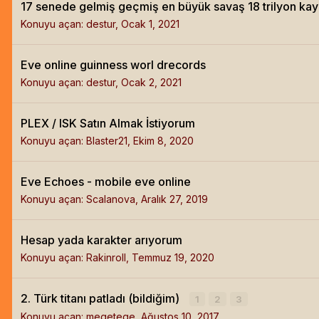
17 senede gelmiş geçmiş en büyük savaş 18 trilyon kay
Konuyu açan:
destur
,
Ocak 1, 2021
Eve online guinness worl drecords
Konuyu açan:
destur
,
Ocak 2, 2021
PLEX / ISK Satın Almak İstiyorum
Konuyu açan:
Blaster21
,
Ekim 8, 2020
Eve Echoes - mobile eve online
Konuyu açan:
Scalanova
,
Aralık 27, 2019
Hesap yada karakter arıyorum
Konuyu açan:
Rakinroll
,
Temmuz 19, 2020
2. Türk titanı patladı (bildiğim)
1
2
3
Konuyu açan:
megetege
,
Ağustos 10, 2017