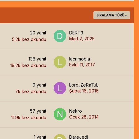
SIRALAMA TÜRÜ
20
yanıt
DERT3
Mart 2, 2025
5.2k
kez okundu
138
yanıt
lacrimobia
Eylül 11, 2017
19.2k
kez okundu
9
yanıt
Lord_ZeRaTuL
Şubat 16, 2016
7k
kez okundu
57
yanıt
Nekro
Ocak 28, 2014
11.9k
kez okundu
1
yanıt
DareJedi