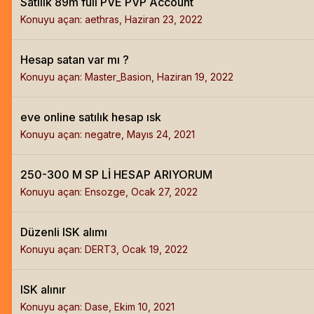
Satılık 89m full PVE PVP Account
Konuyu açan:
aethras
,
Haziran 23, 2022
Hesap satan var mı ?
Konuyu açan:
Master_Basion
,
Haziran 19, 2022
eve online satılık hesap ısk
Konuyu açan:
negatre
,
Mayıs 24, 2021
250-300 M SP Lİ HESAP ARIYORUM
Konuyu açan:
Ensozge
,
Ocak 27, 2022
Düzenli ISK alımı
Konuyu açan:
DERT3
,
Ocak 19, 2022
ISK alınır
Konuyu açan:
Dase
,
Ekim 10, 2021