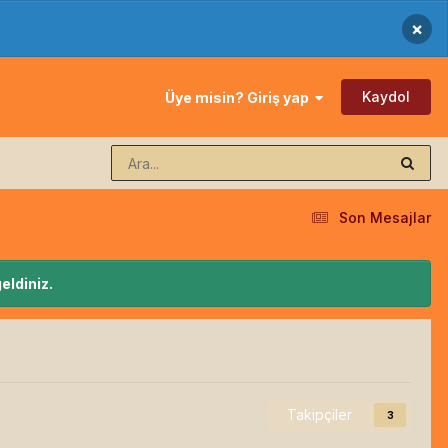
×
Kaydol
Üye misin? Giriş yap
Son Mesajlar
eldiniz.
Takipçiler
3