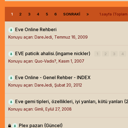
1
2
3
4
5
6
SONRAKI
1.sayfa (Topla
Eve Online Rehberi
Konuyu açan:
DareJedi
,
Temmuz 16, 2009
EVE paticik ahalisi.(ingame nickler)
1
2
3
4
Konuyu açan:
Quo-Vadis?
,
Kasım 1, 2007
Eve Online - Genel Rehber - INDEX
Konuyu açan:
DareJedi
,
Şubat 20, 2012
Eve gemi tipleri, özellikleri, iyi yanları, kötü yanları
Konuyu açan:
Gimli
,
Eylül 27, 2008
Plex pazarı (Güncel)