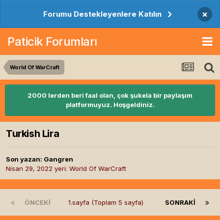
×
Forumu Destekleyenlere Katılın
Paticik Forumları
World Of WarCraft
2000 lerden beri faal olan, çok şukela bir paylaşım
platformuyuz. Hoşgeldiniz.
Turkish Lira
Son yazan:
Gangren
Nisan 29, 2022
yeri:
World Of WarCraft
ÖNCEKI
1.sayfa (Toplam 5 sayfa)
SONRAKI