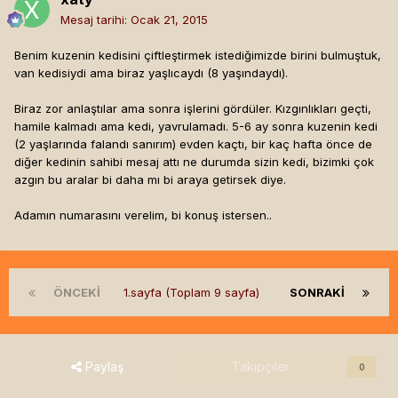
Mesaj tarihi:
Ocak 21, 2015
Benim kuzenin kedisini çiftleştirmek istediğimizde birini bulmuştuk,
van kedisiydi ama biraz yaşlıcaydı (8 yaşındaydı).
Biraz zor anlaştılar ama sonra işlerini gördüler. Kızgınlıkları geçti,
hamile kalmadı ama kedi, yavrulamadı. 5-6 ay sonra kuzenin kedi
(2 yaşlarında falandı sanırım) evden kaçtı, bir kaç hafta önce de
diğer kedinin sahibi mesaj attı ne durumda sizin kedi, bizimki çok
azgın bu aralar bi daha mı bi araya getirsek diye.
Adamın numarasını verelim, bi konuş istersen..
ÖNCEKI
1.sayfa (Toplam 9 sayfa)
SONRAKI
Paylaş
Takipçiler
0