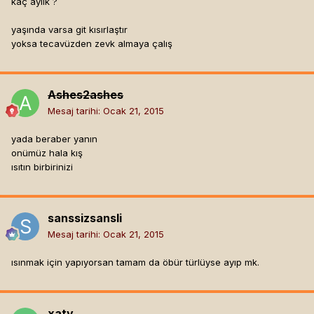
kaç aylık ?
yaşında varsa git kısırlaştır
yoksa tecavüzden zevk almaya çalış
Ashes2ashes
Mesaj tarihi:
Ocak 21, 2015
yada beraber yanın
onümüz hala kış
ısıtın birbirinizi
sanssizsansli
Mesaj tarihi:
Ocak 21, 2015
ısınmak için yapıyorsan tamam da öbür türlüyse ayıp mk.
xaty