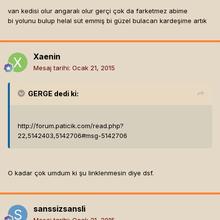
van kedisi olur angaralı olur gerçi çok da farketmez abime
bi yolunu bulup helal süt emmiş bi güzel bulacan kardeşime artık
Xaenin
Mesaj tarihi:
Ocak 21, 2015
GERGE
dedi ki:
http://forum.paticik.com/read.php?
22,5142403,5142706#msg-5142706
O kadar çok umdum ki şu linklenmesin diye dsf.
sanssizsansli
Mesaj tarihi:
Ocak 21, 2015