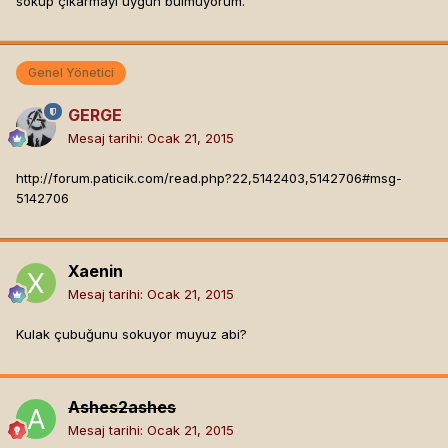
sokup çıkarmayı uygun bulmuyorum.
Genel Yönetici
GERGE
Mesaj tarihi:
Ocak 21, 2015
http://forum.paticik.com/read.php?22,5142403,5142706#msg-
5142706
Xaenin
Mesaj tarihi:
Ocak 21, 2015
Kulak çubuğunu sokuyor muyuz abi?
Ashes2ashes
Mesaj tarihi:
Ocak 21, 2015