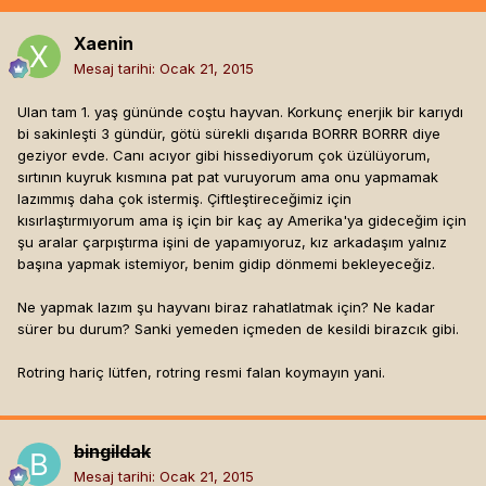
Xaenin
Mesaj tarihi:
Ocak 21, 2015
Ulan tam 1. yaş gününde coştu hayvan. Korkunç enerjik bir karıydı
bi sakinleşti 3 gündür, götü sürekli dışarıda BORRR BORRR diye
geziyor evde. Canı acıyor gibi hissediyorum çok üzülüyorum,
sırtının kuyruk kısmına pat pat vuruyorum ama onu yapmamak
lazımmış daha çok istermiş. Çiftleştireceğimiz için
kısırlaştırmıyorum ama iş için bir kaç ay Amerika'ya gideceğim için
şu aralar çarpıştırma işini de yapamıyoruz, kız arkadaşım yalnız
başına yapmak istemiyor, benim gidip dönmemi bekleyeceğiz.
Ne yapmak lazım şu hayvanı biraz rahatlatmak için? Ne kadar
sürer bu durum? Sanki yemeden içmeden de kesildi birazcık gibi.
Rotring hariç lütfen, rotring resmi falan koymayın yani.
bingildak
Mesaj tarihi:
Ocak 21, 2015