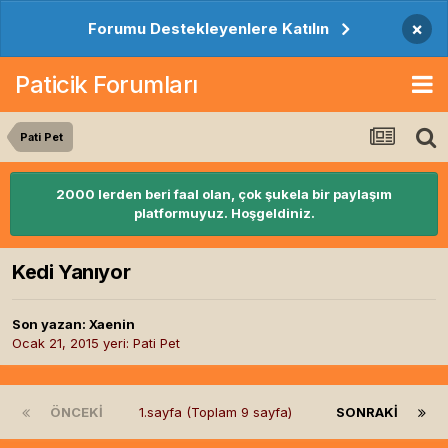
×
Forumu Destekleyenlere Katılın
Paticik Forumları
Pati Pet
2000 lerden beri faal olan, çok şukela bir paylaşım
platformuyuz. Hoşgeldiniz.
Kedi Yanıyor
Son yazan:
Xaenin
Ocak 21, 2015
yeri:
Pati Pet
ÖNCEKI
1.sayfa (Toplam 9 sayfa)
SONRAKI