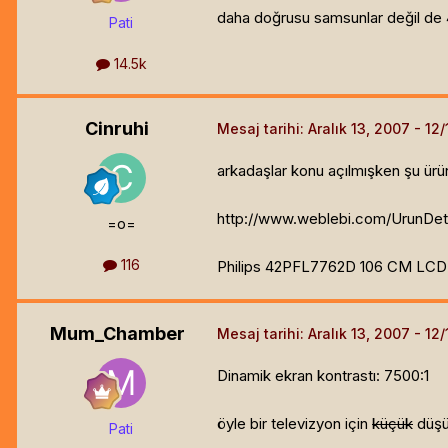
daha doğrusu samsunlar değil de
Pati
14.5k
Cinruhi
Mesaj tarihi:
Aralık 13, 2007
arkadaşlar konu açılmışken şu ürün
http://www.weblebi.com/UrunDe
=o=
116
Philips 42PFL7762D 106 CM LCD 
Mum_Chamber
Mesaj tarihi:
Aralık 13, 2007
Dinamik ekran kontrastı: 7500:1
öyle bir televizyon için
küçük
düş
Pati