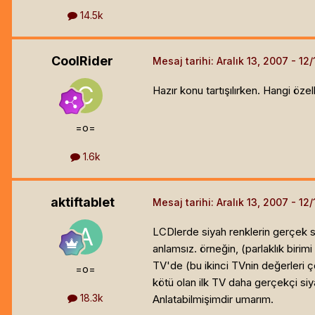
14.5k
CoolRider
Mesaj tarihi:
Aralık 13, 2007
Hazır konu tartışılırken. Hangi öz
=o=
1.6k
aktiftablet
Mesaj tarihi:
Aralık 13, 2007
LCDlerde siyah renklerin gerçek siy
anlamsız. örneğin, (parlaklık birimi
TV'de (bu ikinci TVnin değerleri ço
=o=
kötü olan ilk TV daha gerçekçi siya
18.3k
Anlatabilmişimdir umarım.