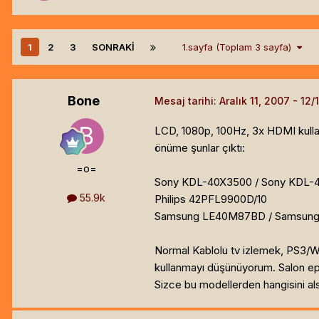
1
2
3
SONRAKI
1.sayfa (Toplam 3 sayfa)
Bone
Mesaj tarihi:
Aralık 11, 2007
LCD, 1080p, 100Hz, 3x HDMI kulla
önüme şunlar çıktı:
=o=
Sony KDL-40X3500 / Sony KDL-
55.9k
Philips 42PFL9900D/10
Samsung LE40M87BD / Samsun
Normal Kablolu tv izlemek, PS3/Wii
kullanmayı düşünüyorum. Salon ep
Sizce bu modellerden hangisini al