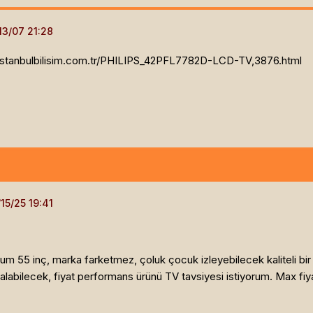
istanbulbilisim.com.tr/PHILIPS_42PFL7782D-LCD-TV,3876.html
imum 55 inç, marka farketmez, çoluk çocuk izleyebilecek kaliteli bi
 alabilecek, fiyat performans ürünü TV tavsiyesi istiyorum. Max fi