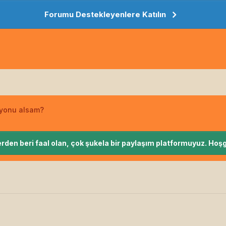
Forumu Destekleyenlere Katılın
zyonu alsam?
rden beri faal olan, çok şukela bir paylaşım platformuyuz. Hoşg