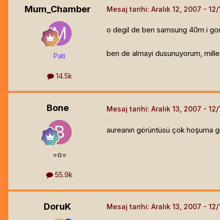
Mum_Chamber
Mesaj tarihi:
Aralık 12, 2007
o degil de ben samsung 40m i gord
ben de almayi dusunuyorum, millet
Pati
14.5k
Bone
Mesaj tarihi:
Aralık 13, 2007
aureanın görüntüsü çok hoşuma gi
=o=
55.9k
DoruK
Mesaj tarihi:
Aralık 13, 2007