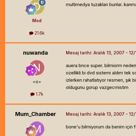
multimedya tuzakları bunlar. kan
Mod
21.6k
nuwanda
Mesaj tarihi:
Aralık 13, 2007
auera bnce super. bilmiorm neden
ozellikli bi dvd sistemi aldım te
izlerken rahatlatıyor resmen, şık 
=o=
oldugunu gorup vazgecmistim
1.7k
Mum_Chamber
Mesaj tarihi:
Aralık 13, 2007
bone'u bilmiyorum da benim için f