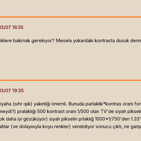
elliklere bakmak gerekiyor? Mesela yukardaki kontrasta dusuk denmi
aha (sıfır ışık) yakınlığı önemli. Bunuda parlaklık*kontras oranı form
 neydi?) pralaklığı 500 kontrast oranı 1/500 olan TV'de siyah pikselin
k daha iyi gözüküyor) siyah pikselin prlaklığ 1000*1/750'den 1.33'tü
hlar (ve dolayısıyla koyu renkler) verebiliyor sonucu çıktı, ne garip.