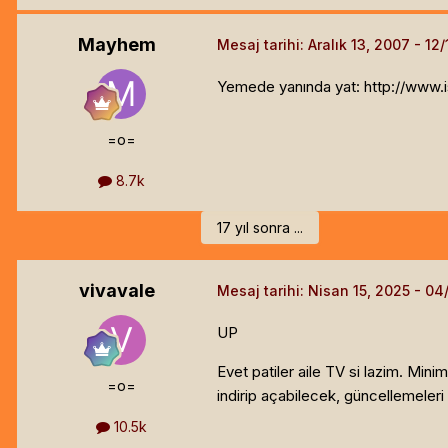
Mayhem
Mesaj tarihi:
Aralık 13, 2007
Yemede yanında yat: http://www.
=o=
8.7k
17 yıl sonra ...
vivavale
Mesaj tarihi:
Nisan 15, 2025
UP
Evet patiler aile TV si lazim. Min
=o=
indirip açabilecek, güncellemeleri
10.5k