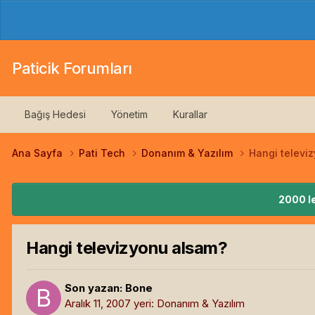
Paticik Forumları
Bağış Hedesi
Yönetim
Kurallar
Ana Sayfa
Pati Tech
Donanım & Yazılım
Hangi televi
2000 le
Hangi televizyonu alsam?
Son yazan:
Bone
Aralık 11, 2007
yeri:
Donanım & Yazılım