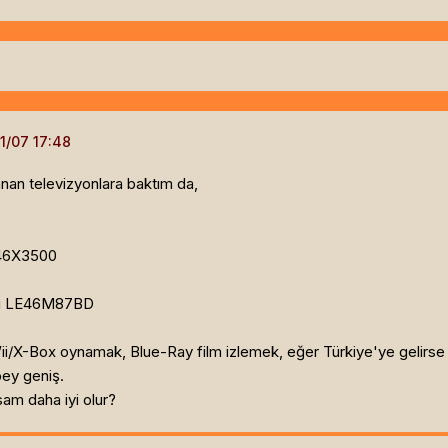
nan televizyonlara baktım da,
46X3500
g LE46M87BD
/X-Box oynamak, Blue-Ray film izlemek, eğer Türkiye'ye gelirse de d
ey geniş.
sam daha iyi olur?