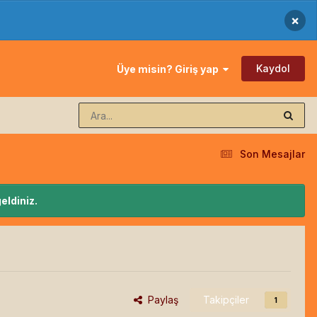
×
Kaydol
Üye misin? Giriş yap
Son Mesajlar
eldiniz.
Paylaş
Takipçiler
1