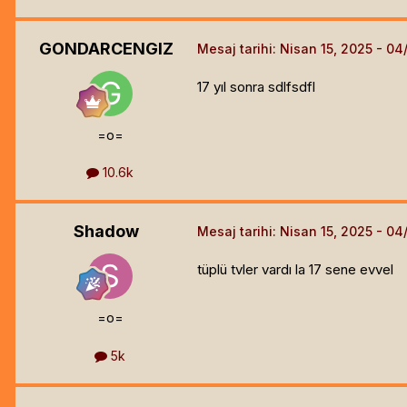
GONDARCENGIZ
Mesaj tarihi:
Nisan 15, 2025
17 yıl sonra sdlfsdfl
=o=
10.6k
Shadow
Mesaj tarihi:
Nisan 15, 2025
tüplü tvler vardı la 17 sene evvel
=o=
5k