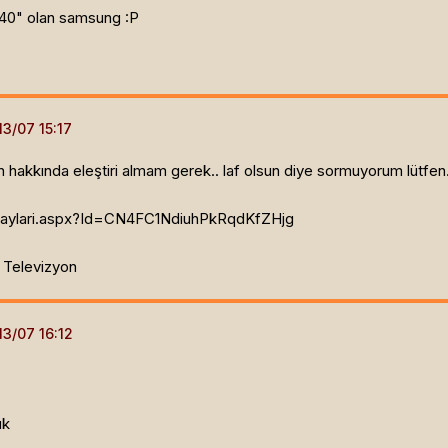
 40" olan samsung :P
 hakkında eleştiri almam gerek.. laf olsun diye sormuyorum lütfen.
taylari.aspx?Id=CN4FC1NdiuhPkRqdKfZHjg
Televizyon
ük