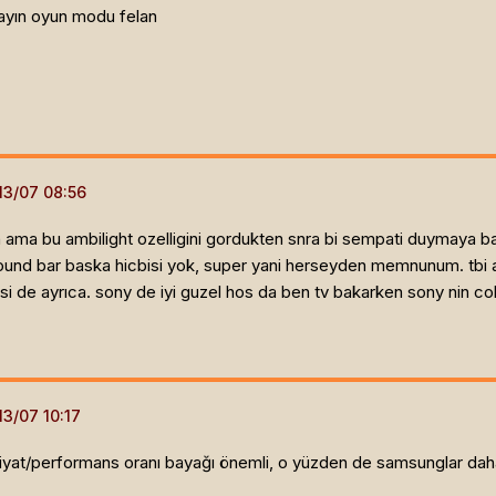
mayın oyun modu felan
 ama bu ambilight ozelligini gordukten snra bi sempati duymaya 
k sound bar baska hicbisi yok, super yani herseyden memnunum. tbi 
bisi de ayrıca. sony de iyi guzel hos da ben tv bakarken sony nin co
iyat/performans oranı bayağı önemli, o yüzden de samsunglar daha