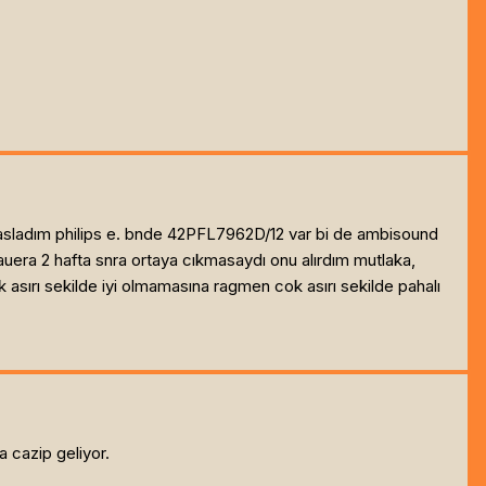
basladım philips e. bnde 42PFL7962D/12 var bi de ambisound
auera 2 hafta snra ortaya cıkmasaydı onu alırdım mutlaka,
k asırı sekilde iyi olmamasına ragmen cok asırı sekilde pahalı
 cazip geliyor.