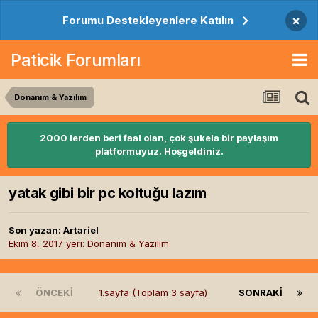
×
Forumu Destekleyenlere Katılın
Paticik Forumları
Donanım & Yazılım
2000 lerden beri faal olan, çok şukela bir paylaşım
platformuyuz. Hoşgeldiniz.
yatak gibi bir pc koltuğu lazım
Son yazan:
Artariel
Ekim 8, 2017
yeri:
Donanım & Yazılım
ÖNCEKI
1.sayfa (Toplam 3 sayfa)
SONRAKI