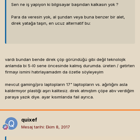
Sen ne iş yapiyon ki bilgisayar başından kalkasın yok ?
Para da veresin yok, al şundan veya buna benzer bir alet,
direk yatağa taşın, en ucuz alternatif bu:
vardı bundan bende direk çöp göründüğü gibi değil teknolojik
anlamda bi 5-l0 sene öncesinde kalmış durumda. üreten / getirten
firmayı ismini hatırlayamadım da özetle söyleyeyim
mevcut gaming/pro laptopların 17" laptopların vs. ağırlığını asla
kaldırmıyor plastiği aşırı kalitesiz. direk atmıştım çöpe abv verdiğim
paraya yazık diye. ayar kısımlarıda fail ayrıca.
quixef
Mesaj tarihi:
Ekim 8, 2017