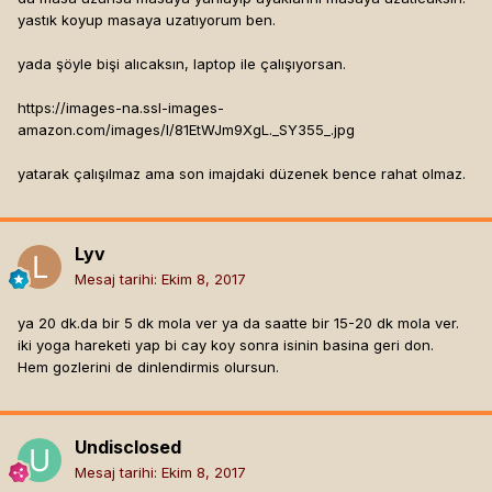
yastık koyup masaya uzatıyorum ben.
yada şöyle bişi alıcaksın, laptop ile çalışıyorsan.
https://images-na.ssl-images-
amazon.com/images/I/81EtWJm9XgL._SY355_.jpg
yatarak çalışılmaz ama son imajdaki düzenek bence rahat olmaz.
Lyv
Mesaj tarihi:
Ekim 8, 2017
ya 20 dk.da bir 5 dk mola ver ya da saatte bir 15-20 dk mola ver.
iki yoga hareketi yap bi cay koy sonra isinin basina geri don.
Hem gozlerini de dinlendirmis olursun.
Undisclosed
Mesaj tarihi:
Ekim 8, 2017