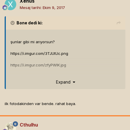
Xenus
Mesaj tarihi:
Ekim 9, 2017
Bone
dedi ki:
şunlar gibi mi arıyorsun?
https://i.imgur.com/3TJUtUc.png
https://i.imgur.com/zfyPWIK.jpg
https://i.imgur.com/Olf1F28.jpg
Expand
https://i.imgur.com/jnFfUES.jpg
bürosit, goldsit, hepsiburada'ya bak derim.
ilk fotodakinden var bende. rahat baya.
Cthulhu