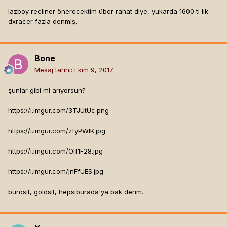
lazboy recliner önerecektim über rahat diye, yukarda 1600 tl lik
dxracer fazla denmiş..
Bone
Mesaj tarihi:
Ekim 9, 2017
şunlar gibi mi arıyorsun?
https://i.imgur.com/3TJUtUc.png
https://i.imgur.com/zfyPWIK.jpg
https://i.imgur.com/Olf1F28.jpg
https://i.imgur.com/jnFfUES.jpg
bürosit, goldsit, hepsiburada'ya bak derim.