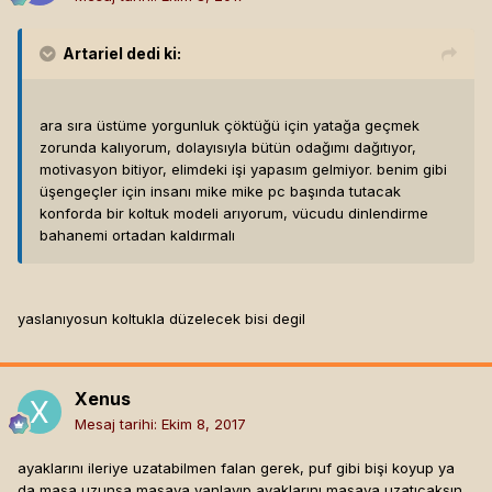
Artariel
dedi ki:
ara sıra üstüme yorgunluk çöktüğü için yatağa geçmek
zorunda kalıyorum, dolayısıyla bütün odağımı dağıtıyor,
motivasyon bitiyor, elimdeki işi yapasım gelmiyor. benim gibi
üşengeçler için insanı mike mike pc başında tutacak
konforda bir koltuk modeli arıyorum, vücudu dinlendirme
bahanemi ortadan kaldırmalı
yaslanıyosun koltukla düzelecek bisi degil
Xenus
Mesaj tarihi:
Ekim 8, 2017
ayaklarını ileriye uzatabilmen falan gerek, puf gibi bişi koyup ya
da masa uzunsa masaya yanlayıp ayaklarını masaya uzatıcaksın.