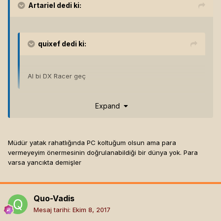
Artariel
dedi ki:
quixef
dedi ki:
Al bi DX Racer geç
Expand
1600 lira diyo yanlış mı görüyorum? müdür koltukları daha
ucuzdu sanki, bir de masaya iki kalem diktiririm cebime para
kalır hala
Müdür yatak rahatlığında PC koltuğum olsun ama para
vermeyeyim önermesinin doğrulanabildiği bir dünya yok. Para
varsa yancıkta demişler
Quo-Vadis
Mesaj tarihi:
Ekim 8, 2017