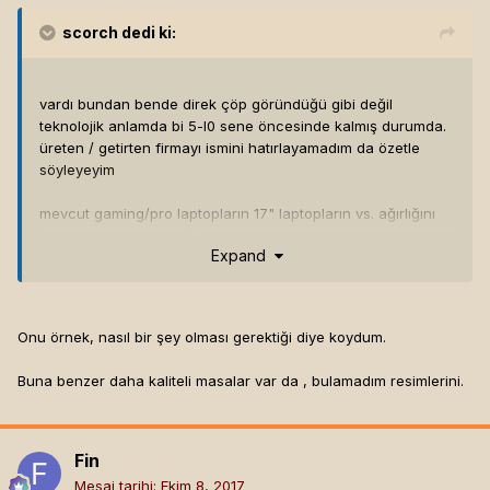
scorch
dedi ki:
vardı bundan bende direk çöp göründüğü gibi değil
teknolojik anlamda bi 5-l0 sene öncesinde kalmış durumda.
üreten / getirten firmayı ismini hatırlayamadım da özetle
söyleyeyim
mevcut gaming/pro laptopların 17" laptopların vs. ağırlığını
asla kaldırmıyor plastiği aşırı kalitesiz. direk atmıştım çöpe
Expand
abv verdiğim paraya yazık diye. ayar kısımlarıda fail ayrıca.
Onu örnek, nasıl bir şey olması gerektiği diye koydum.
Buna benzer daha kaliteli masalar var da , bulamadım resimlerini.
Fin
Mesaj tarihi:
Ekim 8, 2017