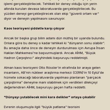
işlemi gerçekleştirilecek. Tehlikeli bir deney olduğu için yerin
altında kurulan devasa laboratuvarda gerçekleştirilecek. Bu
yüzden deneyi gerçekleştirecek olan ekip "güvenli ortam var"
diyor ve deneyin yapılmasını savunuyor.
Kaos teorisyeni şiddetle karşı çıkıyor
Ancak bir başka grup bilim adamı dün müthiş bir uyarıda bulundu.
Onlara göre bu deney o kadar tehlikeli ki "dünyanın sonu olabilir".
Bu amaçla daha önce de deneyin durdurulması için Avrupa İnsan
Hakları Mahkemesi'ne başvurmuşlardı. Ancak AİHM, "Büyük
Hadron Çarpıştırıcı" aleyhindeki başvuruyu reddetmişti.
Alman kaos teorisyeni Otto Rössler'in etrafında bir araya gelen
insanların, AB'nin nükleer araştırma merkezi (CERN)'in 10 Eylül'de
hizmete sokacağı laboratuvarda yapılması planlanan "parçacık
çarpıştırma" deneyine mani olabilmek için verdikleri dilekçeyi
değerlendiren AİHM, başvuruyu geçen hafta reddetti.
"Dünyayı yutabilecek mini kara delikler" ortaya çıkabilir
Evrenin oluşumuyla ilgili "büyük patlama" teorisini