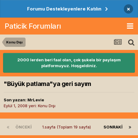
×
Forumu Destekleyenlere Katılın
Paticik Forumları
Konu Dışı
2000 lerden beri faal olan, çok şukela bir paylaşım
platformuyuz. Hoşgeldiniz.
"Büyük patlama"ya geri sayım
Son yazan:
MrLevie
Eylül 1, 2008
yeri:
Konu Dışı
ÖNCEKI
1.sayfa (Toplam 19 sayfa)
SONRAKI