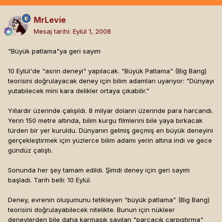
MrLevie
Mesaj tarihi:
Eylül 1, 2008
"Büyük patlama"ya geri sayım
10 Eylül'de "asrın deneyi" yapılacak. "Büyük Patlama" (Big Bang)
teorisini doğrulayacak deney için bilim adamları uyarıyor: "Dünyayı
yutabilecek mini kara delikler ortaya çıkabilir."
Yıllardır üzerinde çalışıldı. 8 milyar doların üzerinde para harcandı.
Yerin 150 metre altında, bilim kurgu filmlerini bile yaya bırkacak
türden bir yer kuruldu. Dünyanın gelmiş geçmiş en büyük deneyini
gerçekleştirmek için yüzlerce bilim adamı yerin altına indi ve gece
gündüz çalıştı.
Sonunda her şey tamam edildi. Şimdi deney için geri sayım
başladı. Tarih belli: 10 Eylül.
Deney, evrenin oluşumunu tetikleyen "büyük patlama" (Big Bang)
teorisini doğrulayabilecek nitelikte. Bunun için nükleer
deneylerden bile daha karmaşık sayılan "parçacık çarpıştırma"