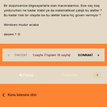
Bir düşünsenize bilgisayarlarla olan maceralarınızı. Size saç baş
yoldururken ne kadar stabil ya da matematiksel çalıştı bu aletler ?
Bu kadar riski bir olayda ise bu aletler bana hiç güven vermiyor ?
Windows mudur acaba
desem ? :D
ÖNCEKI
1.sayfa (Toplam 19 sayfa)
SONRAKI
Paylaş
Takipçiler
0
Konu listesine dön