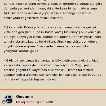
deneyi, insanlar günü bekler, olacakları görürlerse sonuçlara göre
dünyada yer yerinden oynayabilir. Herkeze bir tarih söyler ama
farklı bir tarihde asıl deneyi yapardım. Her hangi bir terörist
saldırıyada engellerdim. mümkünse tabi.
3-) karadelik. Dünyayı bir anda yutamaz, zamanla içine çektiği
kütlelerle genişler. BU da ilk başta yavaş bir ilerleyiş olur yani öyle
pat diye dünya yok olmaz. Bence. Ne kadar sürer bilmiyorum ama
tahmini olarak bikaç ay belki yıl alır. Ufacık molekülerden dünya
büyüklüğüne erişmesi 1 saniyede olamaz. olursa ayıp olur.
yakışmaz karadeliğe :D
4-) Hiç bir şey olmaz ise, sonuçlar böyle mükemmel olursa, bize
kazandıabilceği şeyler inanılmaz diye biliyorum. Çoğu şeyin
ötesine geçebilirz. Gayet hoş olur. Yanlız... Herkez bu testleri
yapmak dah aiyi olmak ister teknoloji için savaşlar çıakbilir, bunda
bir hata olmazsa bir başkasında olur.
Giovanni
Mesaj tarihi:
Eylül 1, 2008