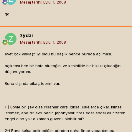
Mesaj tarihi:
Eylül 1, 2008
gg
zydar
Mesaj tarihi:
Eylül 1, 2008
evet çok yaklaştı iyi oldu bu başlık bence burada açılması.
açıkcası ben bir hata olucağını ve kesinlikle bir b.kluk çıkıcağını
düşünüyorum.
Bunu dışında bikaç teorim var.
1-) Böyle bir şey olsa insanlar karşı çıksa, ülkelerde çıkar. kimse
istemez, abd dir avrupadır, japonyadır itiraz eder engel olur zaten.
engel olan yok o zaman güvenli olabilir mi?
2-) Bana kalsa belirlediğim günden daha önce yapardım bu