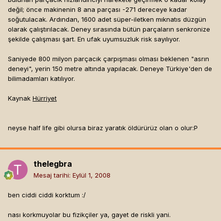
değil; önce makinenin 8 ana parçası -271 dereceye kadar
soğutulacak. Ardından, 1600 adet süper-iletken mıknatıs düzgün
olarak çalıştırılacak. Deney sırasında bütün parçaların senkronize
şekilde çalışması şart. En ufak uyumsuzluk risk sayılıyor.
Saniyede 800 milyon parçacık çarpışması olması beklenen "asrın
deneyi", yerin 150 metre altında yapılacak. Deneye Türkiye'den de
bilimadamları katılıyor.
Kaynak
Hürriyet
neyse half life gibi olursa biraz yaratık öldürürüz olan o olur:P
thelegbra
Mesaj tarihi:
Eylül 1, 2008
ben ciddi ciddi korktum :/
nası korkmuyolar bu fizikçiler ya, gayet de riskli yani.