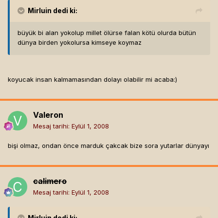
Mirluin
dedi ki:
büyük bi alan yokolup millet ölürse falan kötü olurda bütün
dünya birden yokolursa kimseye koymaz
koyucak insan kalmamasından dolayı olabilir mi acaba:)
Valeron
Mesaj tarihi:
Eylül 1, 2008
bişi olmaz, ondan önce marduk çakcak bize sora yutarlar dünyayı
calimero
Mesaj tarihi:
Eylül 1, 2008
Mirluin
dedi ki: