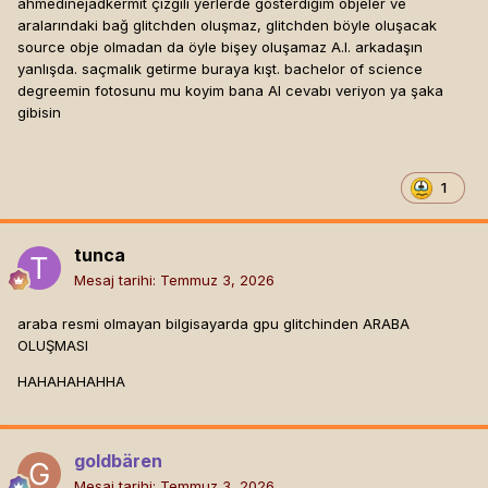
ahmedinejadkermit çizgili yerlerde gösterdiğim objeler ve
aralarındaki bağ glitchden oluşmaz, glitchden böyle oluşacak
source obje olmadan da öyle bişey oluşamaz A.I. arkadaşın
yanlışda. saçmalık getirme buraya kışt. bachelor of science
degreemin fotosunu mu koyim bana AI cevabı veriyon ya şaka
gibisin
1
tunca
Mesaj tarihi:
Temmuz 3, 2026
araba resmi olmayan bilgisayarda gpu glitchinden ARABA
OLUŞMASI
HAHAHAHAHHA
goldbären
Mesaj tarihi:
Temmuz 3, 2026