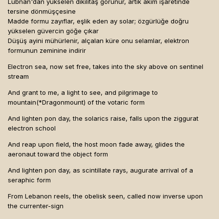
Lübnan'dan yükselen dikilitaş görünür, artık akım işaretinde
tersine dönmüşçesine
Madde formu zayıflar, eşlik eden ay solar; özgürlüğe doğru
yükselen güvercin göğe çıkar
Düşüş ayini mühürlenir, alçalan küre onu selamlar, elektron
formunun zeminine indirir
Electron sea, now set free, takes into the sky above on sentinel
stream
And grant to me, a light to see, and pilgrimage to
mountain(*Dragonmount) of the votaric form
And lighten pon day, the solarics raise, falls upon the ziggurat
electron school
And reap upon field, the host moon fade away, glides the
aeronaut toward the object form
And lighten pon day, as scintillate rays, augurate arrival of a
seraphic form
From Lebanon reels, the obelisk seen, called now inverse upon
the currenter-sign