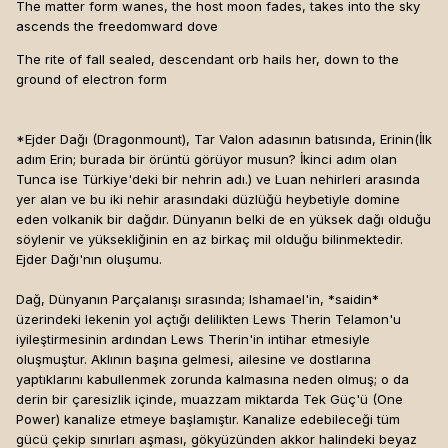
The matter form wanes, the host moon fades, takes into the sky
ascends the freedomward dove
The rite of fall sealed, descendant orb hails her, down to the
ground of electron form
*Ejder Dağı (Dragonmount), Tar Valon adasının batısında, Erinin(İlk
adım Erin; burada bir örüntü görüyor musun? İkinci adım olan
Tunca ise Türkiye'deki bir nehrin adı.) ve Luan nehirleri arasında
yer alan ve bu iki nehir arasındaki düzlüğü heybetiyle domine
eden volkanik bir dağdır. Dünyanın belki de en yüksek dağı olduğu
söylenir ve yüksekliğinin en az birkaç mil olduğu bilinmektedir.
Ejder Dağı'nın oluşumu.
Dağ, Dünyanın Parçalanışı sırasında; Ishamael'in, *saidin*
üzerindeki lekenin yol açtığı delilikten Lews Therin Telamon'u
iyileştirmesinin ardından Lews Therin'in intihar etmesiyle
oluşmuştur. Aklının başına gelmesi, ailesine ve dostlarına
yaptıklarını kabullenmek zorunda kalmasına neden olmuş; o da
derin bir çaresizlik içinde, muazzam miktarda Tek Güç'ü (One
Power) kanalize etmeye başlamıştır. Kanalize edebileceği tüm
gücü çekip sınırları aşması, gökyüzünden akkor halindeki beyaz