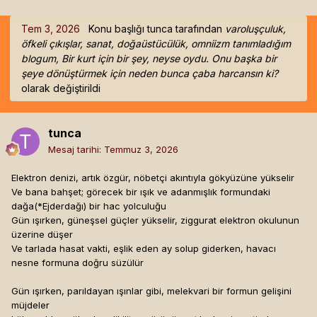
Tem 3, 2026
Konu başlığı
tunca
tarafından
varoluşçuluk,
öfkeli çıkışlar, sanat, doğaüstücülük, omniizm tanımladığım
blogum, Bir kurt için bir şey, neyse oydu. Onu başka bir
şeye dönüştürmek için neden bunca çaba harcansın ki?
olarak değiştirildi
tunca
Mesaj tarihi:
Temmuz 3, 2026
Elektron denizi, artık özgür, nöbetçi akıntıyla gökyüzüne yükselir
Ve bana bahşet; görecek bir ışık ve adanmışlık formundaki
dağa(*Ejderdağı) bir hac yolculuğu
Gün ışırken, güneşsel güçler yükselir, ziggurat elektron okulunun
üzerine düşer
Ve tarlada hasat vakti, eşlik eden ay solup giderken, havacı
nesne formuna doğru süzülür
Gün ışırken, parıldayan ışınlar gibi, melekvari bir formun gelişini
müjdeler