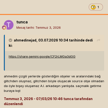
1
tunca
Mesaj tarihi:
Temmuz 3, 2026
ahmedinejad
, 03.07.2026 10:34 tarihinde dedi
ki:
https://share.gemini.google/CF2rLMGa3dGG
ahmedim çizgili yerlerde gösterdiğim objeler ve aralarındaki bağ
glitchden oluşmaz, glitchden böyle oluşacak source obje olmadan
da öyle bişey oluşamaz A.I. arkadaşın yanlışda. saçmalık getirme
buraya kışt
Temmuz 3, 2026
tunca tarafından
düzenlendi