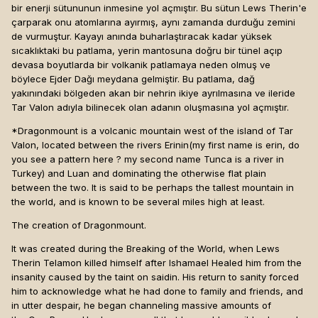
bir enerji sütununun inmesine yol açmıştır. Bu sütun Lews Therin'e
çarparak onu atomlarına ayırmış, aynı zamanda durduğu zemini
de vurmuştur. Kayayı anında buharlaştıracak kadar yüksek
sıcaklıktaki bu patlama, yerin mantosuna doğru bir tünel açıp
devasa boyutlarda bir volkanik patlamaya neden olmuş ve
böylece Ejder Dağı meydana gelmiştir. Bu patlama, dağ
yakınındaki bölgeden akan bir nehrin ikiye ayrılmasına ve ileride
Tar Valon adıyla bilinecek olan adanın oluşmasına yol açmıştır.
*Dragonmount is a volcanic mountain west of the island of Tar
Valon, located between the rivers Erinin(my first name is erin, do
you see a pattern here ? my second name Tunca is a river in
Turkey) and Luan and dominating the otherwise flat plain
between the two. It is said to be perhaps the tallest mountain in
the world, and is known to be several miles high at least.
The creation of Dragonmount.
It was created during the Breaking of the World, when Lews
Therin Telamon killed himself after Ishamael Healed him from the
insanity caused by the taint on saidin. His return to sanity forced
him to acknowledge what he had done to family and friends, and
in utter despair, he began channeling massive amounts of