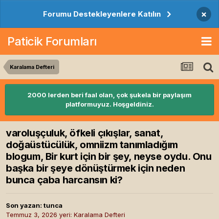
×
Forumu Destekleyenlere Katılın
Paticik Forumları
Karalama Defteri
2000 lerden beri faal olan, çok şukela bir paylaşım
platformuyuz. Hoşgeldiniz.
varoluşçuluk, öfkeli çıkışlar, sanat,
doğaüstücülük, omniizm tanımladığım
blogum, Bir kurt için bir şey, neyse oydu. Onu
başka bir şeye dönüştürmek için neden
bunca çaba harcansın ki?
Son yazan:
tunca
Temmuz 3, 2026
yeri:
Karalama Defteri