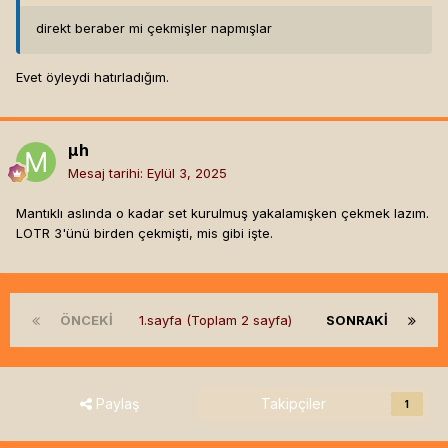
direkt beraber mi çekmişler napmışlar
Evet öyleydi hatırladığım.
µh
Mesaj tarihi:
Eylül 3, 2025
Mantıklı aslında o kadar set kurulmuş yakalamışken çekmek lazım.
LOTR 3'ünü birden çekmişti, mis gibi işte.
ÖNCEKI
1.sayfa (Toplam 2 sayfa)
SONRAKI
Paylaş
Takipçiler
1