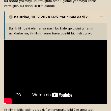
bu arada yazmayı unutmuştum ama üçleme yapmaya karar
vermişler, bu daha ilk film olacak.
neutrino
, 10.12.2024 14:51 tarihinde dedi ki:
Bu ilk filmdeki elemansa nasil bu hale geldigini umarim
aciklarlar ya, ilk filmin sonu baya pozitif bitmisti cunku
ilk filmin bitişi aslında pozitif olmayacaktı bildiğim ama test