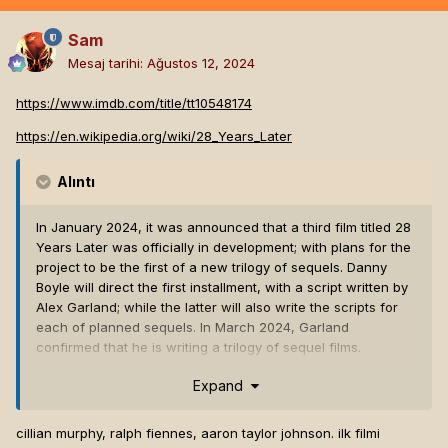
Sam
Mesaj tarihi:
Ağustos 12, 2024
https://www.imdb.com/title/tt10548174
https://en.wikipedia.org/wiki/28_Years_Later
Alıntı
In January 2024, it was announced that a third film titled 28
Years Later was officially in development; with plans for the
project to be the first of a new trilogy of sequels. Danny
Boyle will direct the first installment, with a script written by
Alex Garland; while the latter will also write the scripts for
each of planned sequels. In March 2024, Garland
confirmed that he is writing a trilogy of sequel films.
Originally, the follow-up was set to be titled "28 Months
Expand
Later", continuing with the movie's timeline-set title motif.
However, after so much time had passed since we last
cillian murphy, ralph fiennes, aaron taylor johnson. ilk filmi
returned to this world in 2007 (28 Weeks Later), it was