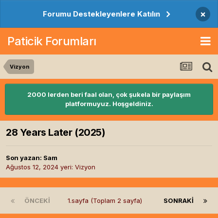
×
Forumu Destekleyenlere Katılın
Paticik Forumları
Vizyon
2000 lerden beri faal olan, çok şukela bir paylaşım
platformuyuz. Hoşgeldiniz.
28 Years Later (2025)
Son yazan:
Sam
Ağustos 12, 2024
yeri:
Vizyon
ÖNCEKI
1.sayfa (Toplam 2 sayfa)
SONRAKI