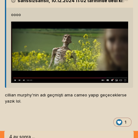
sanssizsansli
, 10.12.2024 11:02 tarihinde dedi ki:
oooo
cillian murphy'nin adı geçmişti ama cameo yapıp geçeceklerse
yazık lol.
1
4 ay sonra ...