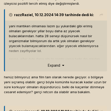
izleyicisi pozitifi tercih etmiş diye değiştirmişlerdi.
razzRaziel
, 10.12.2024 14:39 tarihinde dedi ki:
yani mantıken olmaması lazım şu yukardaki gibi erimiş
olmaları gerekiyor yıllar boyu daha az yiyecek
bulacaklarından. hatta 28 seneyi düşünürsek nasıl bir
organizmalar bilmiyorum da artık yok olmaları gerekiyor
yiyecek bulamayacaklarından. eğer yiyecek etkilemiyorsa
neden zayıflıyolar lol.
neyse, eğer öyle dana gibi bi zombi varsa belki din olayları
nedeniyle bi zombiye insan kurban ediyolardır ona
Expand
tapınarak, ondan besilidir sdf.
henüz bilmiyoruz ama film tam olarak nerede geçiyor. o bölgeye
yeni sıçramış olabilir. gerçi böyle komünite kuracak kadar uzun bir
süre korkuyor olmaları düşündürücü. belki de kaçanlar dönmeye
cesaret edemiyor? gerçi retcon da olabilir ama bakalım.