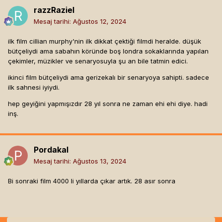
razzRaziel
Mesaj tarihi:
Ağustos 12, 2024
ilk film cillian murphy'nin ilk dikkat çektiği filmdi heralde. düşük
bütçeliydi ama sabahın köründe boş londra sokaklarında yapılan
çekimler, müzikler ve senaryosuyla şu an bile tatmin edici.
ikinci film bütçeliydi ama gerizekalı bir senaryoya sahipti. sadece
ilk sahnesi iyiydi.
hep geyiğini yapmışızdır 28 yıl sonra ne zaman ehi ehi diye. hadi
inş.
Pordakal
Mesaj tarihi:
Ağustos 13, 2024
Bi sonraki film 4000 li yıllarda çıkar artık. 28 asır sonra