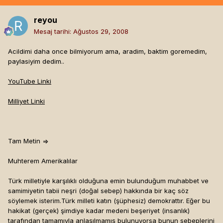
reyou
Mesaj tarihi:
Ağustos 29, 2008
Acildimi daha once bilmiyorum ama, aradim, baktim goremedim,
paylasiyim dedim..
YouTube Linki
Milliyet Linki
Tam Metin =>
Muhterem Amerikalılar
Türk milletiyle karşılıklı olduğuna emin bulunduğum muhabbet ve
samimiyetin tabii neşri (doğal sebep) hakkında bir kaç söz
söylemek isterim.Türk milleti katın (şüphesiz) demokrattır. Eğer bu
hakikat (gerçek) şimdiye kadar medeni beşeriyet (insanlık)
tarafından tamamıyla anlaşılmamış bulunuyorsa bunun sebeplerini