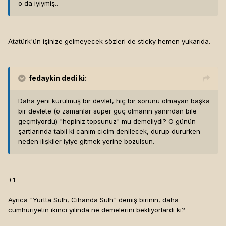
o da iyiymiş..
Atatürk'ün işinize gelmeyecek sözleri de sticky hemen yukarıda.
fedaykin
dedi ki:
Daha yeni kurulmuş bir devlet, hiç bir sorunu olmayan başka
bir devlete (o zamanlar süper güç olmanın yanından bile
geçmiyordu) "hepiniz topsunuz" mu demeliydi? O günün
şartlarında tabii ki canım cicim denilecek, durup dururken
neden ilişkiler iyiye gitmek yerine bozulsun.
+1
Ayrıca "Yurtta Sulh, Cihanda Sulh" demiş birinin, daha
cumhuriyetin ikinci yılında ne demelerini bekliyorlardı ki?