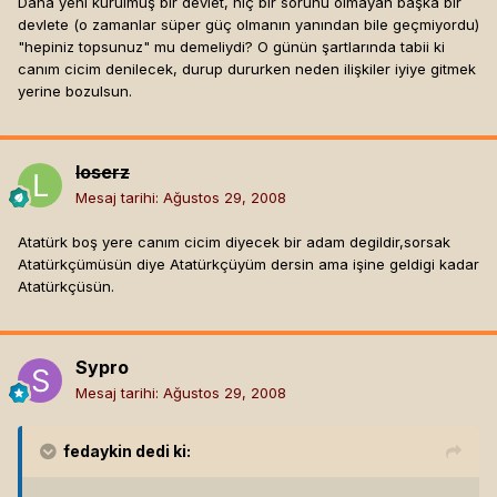
Daha yeni kurulmuş bir devlet, hiç bir sorunu olmayan başka bir
devlete (o zamanlar süper güç olmanın yanından bile geçmiyordu)
"hepiniz topsunuz" mu demeliydi? O günün şartlarında tabii ki
canım cicim denilecek, durup dururken neden ilişkiler iyiye gitmek
yerine bozulsun.
loserz
Mesaj tarihi:
Ağustos 29, 2008
Atatürk boş yere canım cicim diyecek bir adam degildir,sorsak
Atatürkçümüsün diye Atatürkçüyüm dersin ama işine geldigi kadar
Atatürkçüsün.
Sypro
Mesaj tarihi:
Ağustos 29, 2008
fedaykin
dedi ki: