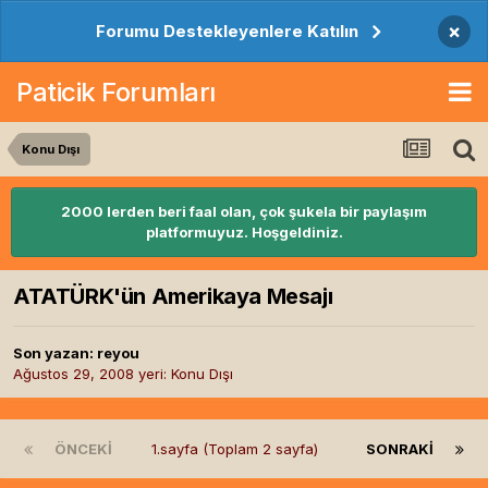
×
Forumu Destekleyenlere Katılın
Paticik Forumları
Konu Dışı
2000 lerden beri faal olan, çok şukela bir paylaşım
platformuyuz. Hoşgeldiniz.
ATATÜRK'ün Amerikaya Mesajı
Son yazan:
reyou
Ağustos 29, 2008
yeri:
Konu Dışı
ÖNCEKI
1.sayfa (Toplam 2 sayfa)
SONRAKI