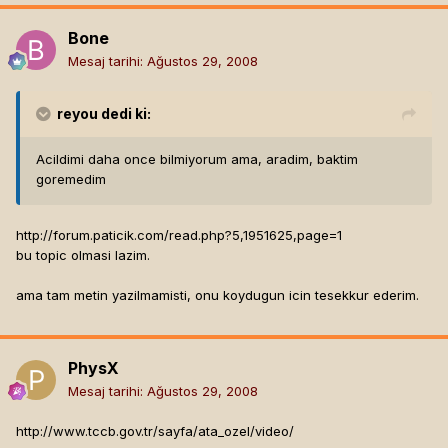
Bone
Mesaj tarihi:
Ağustos 29, 2008
reyou
dedi ki:
Acildimi daha once bilmiyorum ama, aradim, baktim
goremedim
http://forum.paticik.com/read.php?5,1951625,page=1
bu topic olmasi lazim.
ama tam metin yazilmamisti, onu koydugun icin tesekkur ederim.
PhysX
Mesaj tarihi:
Ağustos 29, 2008
http://www.tccb.gov.tr/sayfa/ata_ozel/video/