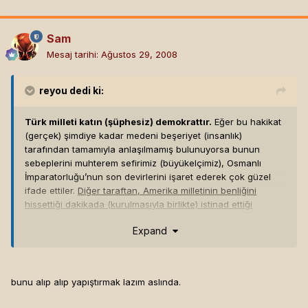
Sam
Mesaj tarihi:
Ağustos 29, 2008
reyou
dedi ki:
Türk milleti katın (şüphesiz) demokrattır.
Eğer bu hakikat
(gerçek) şimdiye kadar medeni beşeriyet (insanlık)
tarafından tamamıyla anlaşılmamış bulunuyorsa bunun
sebeplerini muhterem sefirimiz (büyükelçimiz), Osmanlı
İmparatorluğu’nun son devirlerini işaret ederek çok güzel
ifade ettiler.
Diğer taraftan, Amerika milletinin benliğini
hissettiği dakikada (kurulmasıyla birlikte) istinad ettiği
(dayandığı), i’la ettiği (yükselttiği) demokrasi, Amerikalılar bu
Expand
mevhibe (iyilik/hediye) ile mümtaz (seçkin) bir millet olarak
beşeriyet (insanlık) dünyasında arz-u mevcudiyet eyledi (var
oldu).
Büyük bir millet birliği kurdu.
İşte, bu noktadandır ki
Türk milleti Amerika milleti hakkında derin ve kuvvetli bir
bunu alıp alıp yapıştırmak lazım aslında.
muhabbet hisseder (sever).