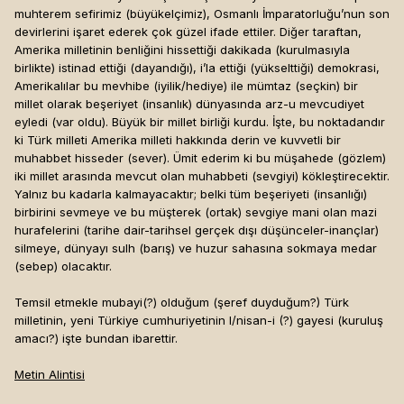
muhterem sefirimiz (büyükelçimiz), Osmanlı İmparatorluğu’nun son
devirlerini işaret ederek çok güzel ifade ettiler. Diğer taraftan,
Amerika milletinin benliğini hissettiği dakikada (kurulmasıyla
birlikte) istinad ettiği (dayandığı), i’la ettiği (yükselttiği) demokrasi,
Amerikalılar bu mevhibe (iyilik/hediye) ile mümtaz (seçkin) bir
millet olarak beşeriyet (insanlık) dünyasında arz-u mevcudiyet
eyledi (var oldu). Büyük bir millet birliği kurdu. İşte, bu noktadandır
ki Türk milleti Amerika milleti hakkında derin ve kuvvetli bir
muhabbet hisseder (sever). Ümit ederim ki bu müşahede (gözlem)
iki millet arasında mevcut olan muhabbeti (sevgiyi) kökleştirecektir.
Yalnız bu kadarla kalmayacaktır; belki tüm beşeriyeti (insanlığı)
birbirini sevmeye ve bu müşterek (ortak) sevgiye mani olan mazi
hurafelerini (tarihe dair-tarihsel gerçek dışı düşünceler-inançlar)
silmeye, dünyayı sulh (barış) ve huzur sahasına sokmaya medar
(sebep) olacaktır.
Temsil etmekle mubayi(?) olduğum (şeref duyduğum?) Türk
milletinin, yeni Türkiye cumhuriyetinin l/nisan-i (?) gayesi (kuruluş
amacı?) işte bundan ibarettir.
Metin Alintisi