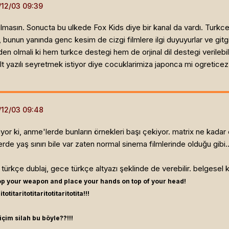
masın. Sonucta bu ulkede Fox Kids diye bir kanal da vardı. Turkc
r, bunun yanında genc kesim de cizgi filmlere ilgi duyuyurlar ve git
den olmali ki hem turkce destegi hem de orjinal dil destegi verileb
lt yazılı seyretmek istiyor diye cocuklarimiza japonca mi ogreticez. 
iyor ki, anme'lerde bunların örnekleri başı çekiyor. matrix ne kadar
rde yaş sınırı bile var zaten normal sinema filmlerinde olduğu gibi.
türkçe dublaj, gece türkçe altyazı şeklinde de verebilir. belgesel ka
rop your weapon and place your hands on top of your head!
itotitaritotitaritotitaritotita!!!
içim silah bu böyle??!!!