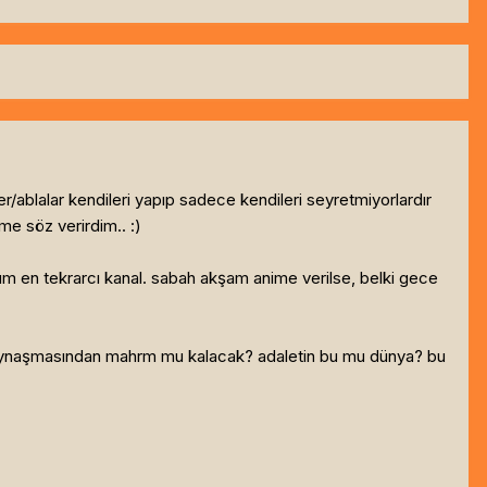
ablalar kendileri yapıp sadece kendileri seyretmiyorlardır
me söz verirdim.. :)
ğüm en tekrarcı kanal. sabah akşam anime verilse, belki gece
 kaynaşmasından mahrm mu kalacak? adaletin bu mu dünya? bu