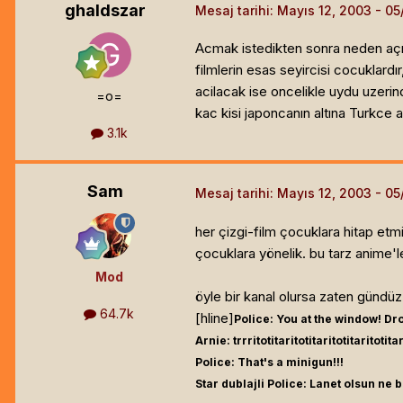
ghaldszar
Mesaj tarihi:
Mayıs 12, 2003
Acmak istedikten sonra neden açıl
filmlerin esas seyircisi cocuklardı
acilacak ise oncelikle uydu uzerin
=o=
kac kisi japoncanın altına Turkce a
3.1k
Sam
Mesaj tarihi:
Mayıs 12, 2003
her çizgi-film çocuklara hitap etm
çocuklara yönelik. bu tarz anime'le
Mod
öyle bir kanal olursa zaten gündüz 
64.7k
[hline]
Police: You at the window! D
Arnie: trrritotitaritotitaritotitaritotitar
Police: That's a minigun!!!
Star dublajli Police: Lanet olsun ne b