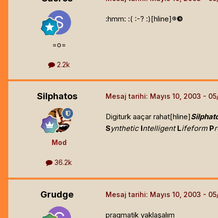
:hmm: :( :-? :)[hline]
®©
=o=
2.2k
Silphatos
Mesaj tarihi:
Mayıs 10, 2003
Digiturk aaçar rahat[hline]
Silphat
S
ynthetic
I
ntelligent
L
ifeform
P
Mod
36.2k
Grudge
Mesaj tarihi:
Mayıs 10, 2003
pragmatik yaklaşalım