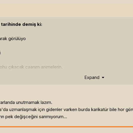
tarihinde demiş ki:
larak görülüyo
i
pohu çıkacak caanım animelerin.
Expand
e. In enduring, grow strong...
rarlarıda unutmamak lazım.
da uzmanlaşmak için gidenler varken burda karikatür bile hor görü
arın pek değişceğini sanmıyorum...