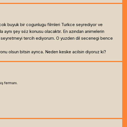
n cok buyuk bir cogunlugu filmleri Turkce seyrediyor ve
da aynı şey söz konusu olacaktır. En azından animelerin
 seyretmeyi tercih ediyorum. O yuzden dil secenegi bence
nu olsun bitsin ayrıca. Neden keske acilsin diyoruz ki?
iş fermanı.