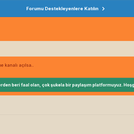
Forumu Destekleyenlere Katılın
e kanalı açılsa..
rden beri faal olan, çok şukela bir paylaşım platformuyuz. Hoşg