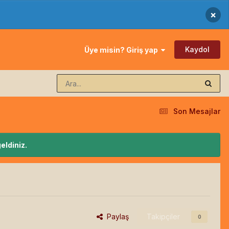
×
Kaydol
Üye misin? Giriş yap
Son Mesajlar
eldiniz.
Paylaş
Takipçiler
0