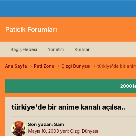
Paticik Forumları
Bağış Hedesi
Yönetim
Kurallar
Ana Sayfa
Pati Zone
Çizgi Dünyası
türkiye'de bir anim
2000 le
türkiye'de bir anime kanalı açılsa..
Son yazan:
Sam
Mayıs 10, 2003
yeri:
Çizgi Dünyası