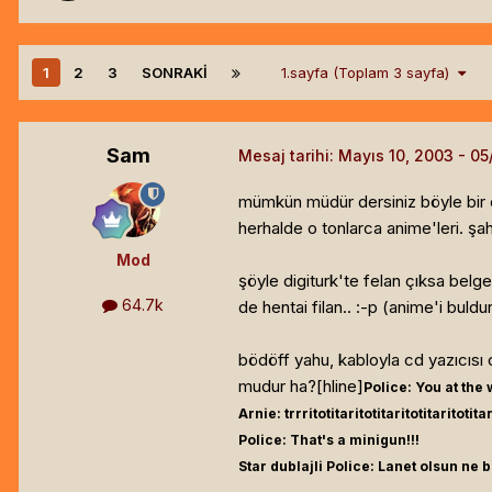
1
2
3
SONRAKI
1.sayfa (Toplam 3 sayfa)
Sam
Mesaj tarihi:
Mayıs 10, 2003
mümkün müdür dersiniz böyle bir o
herhalde o tonlarca anime'leri. şa
Mod
şöyle digiturk'te felan çıksa belg
64.7k
de hentai filan.. :-p (anime'i buldu
bödöff yahu, kabloyla cd yazıcıs
mudur ha?[hline]
Police: You at the
Arnie: trrritotitaritotitaritotitaritotitar
Police: That's a minigun!!!
Star dublajli Police: Lanet olsun ne b