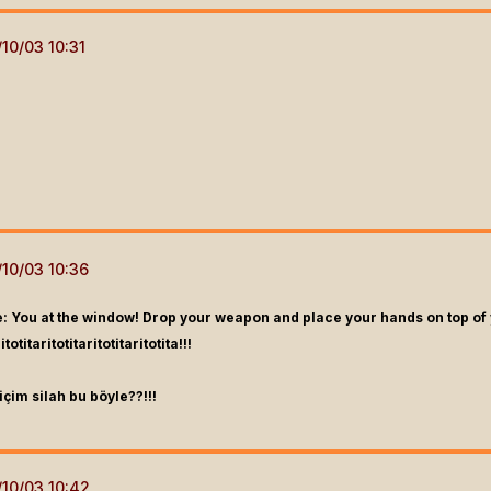
e: You at the window! Drop your weapon and place your hands on top of
itotitaritotitaritotitaritotita!!!
içim silah bu böyle??!!!