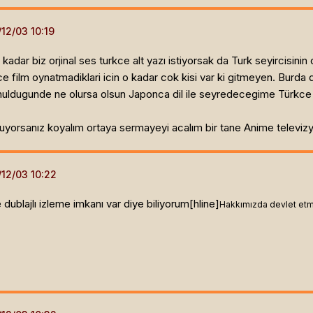
kadar biz orjinal ses turkce alt yazı istiyorsak da Turk seyircisini
e film oynatmadiklari icin o kadar cok kisi var ki gitmeyen. Burda 
nuldugunde ne olursa olsun Japonca dil ile seyredecegime Türkce
yorsanız koyalım ortaya sermayeyi acalım bir tane Anime televizyo
 dublajlı izleme imkanı var diye biliyorum[hline]
Hakkımızda devlet etm