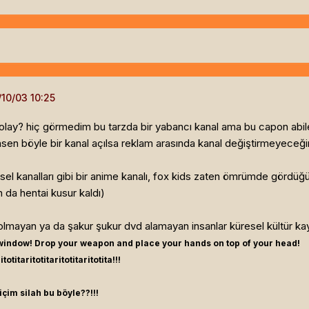
lay? hiç görmedim bu tarzda bir yabancı kanal ama bu capon abiler/
hsen böyle bir kanal açılsa reklam arasında kanal değiştirmeyeceği
esel kanalları gibi bir anime kanalı, fox kids zaten ömrümde gördü
n da hentai kusur kaldı)
ı olmayan ya da şakur şukur dvd alamayan insanlar küresel kültür
 window! Drop your weapon and place your hands on top of your head!
itotitaritotitaritotitaritotita!!!
içim silah bu böyle??!!!