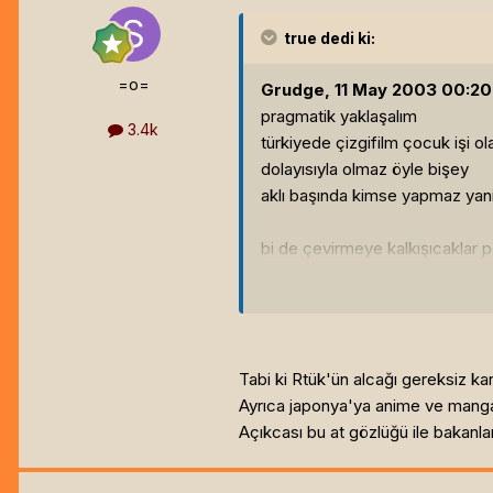
true
dedi ki:
=o=
Grudge, 11 May 2003 00:20 
pragmatik yaklaşalım
3.4k
türkiyede çizgifilm çocuk işi o
dolayısıyla olmaz öyle bişey
aklı başında kimse yapmaz yan
bi de çevirmeye kalkışıcaklar 
dragonball istisna :D[hline]
Endur
Tabi ki Rtük'ün alcağı gereksiz ka
Ayrıca japonya'ya anime ve manga'
Açıkcası bu at gözlüğü ile bakanl