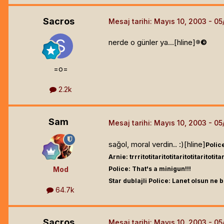
Sacros
Mesaj tarihi:
Mayıs 10, 2003
nerde o günler ya...[hline]
®©
=o=
2.2k
Sam
Mesaj tarihi:
Mayıs 10, 2003
sağol, moral verdin.. :)[hline]
Polic
Arnie: trrritotitaritotitaritotitaritotitar
Mod
Police: That's a minigun!!!
Star dublajli Police: Lanet olsun ne b
64.7k
Sacros
Mesaj tarihi:
Mayıs 10, 2003