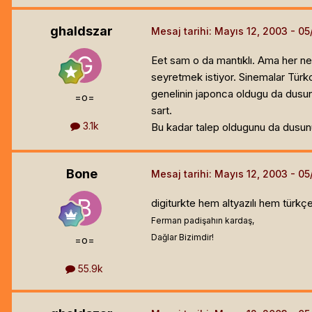
ghaldszar
Mesaj tarihi:
Mayıs 12, 2003
Eet sam o da mantıklı. Ama her ne 
seyretmek istiyor. Sinemalar Türkc
genelinin japonca oldugu da dusu
=o=
sart.
3.1k
Bu kadar talep oldugunu da dusunu
Bone
Mesaj tarihi:
Mayıs 12, 2003
digiturkte hem altyazılı hem türkçe
Ferman padişahın kardaş,
Dağlar Bizimdir!
=o=
55.9k