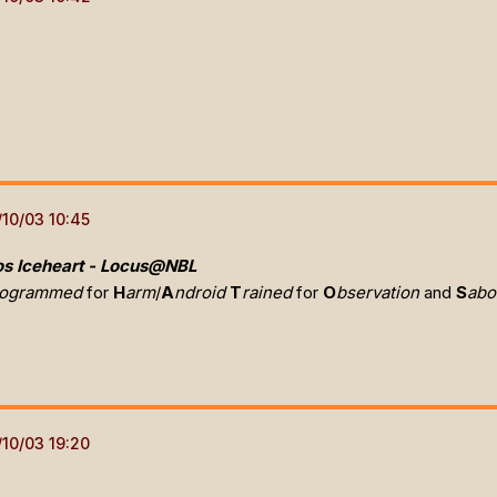
os Iceheart - Locus@NBL
rogrammed
for
H
arm
/
A
ndroid
T
rained
for
O
bservation
and
S
abo