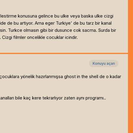
elestirme konusuna gelince bu ulke veya baska ulke cizgi
gide de bu artiyor. Ama eger Turkiye' de bu tarz bir kanal
ilsin. Turkce olmasın gibi bir dusunce cok sacma. Surda bir
Cizgi filmler oncelikle cocuklar icindir.
Konuyu açan
 çocuklara yönelik hazırlanmışsa ghost in the shell de o kadar
.
nalları bile kaç kere tekrarlıyor zaten aynı programı..