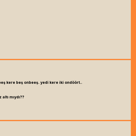
 beş kere beş onbeeş. yedi kere iki ondöört..
z altı mıydı??