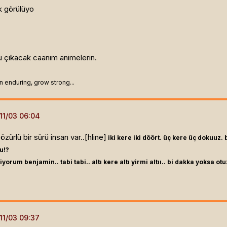
ak görülüyo
u çıkacak caanım animelerin.
n enduring, grow strong...
zürlü bir sürü insan var..[hline]
iki kere iki döört. üç kere üç dokuuz.
u!?
iyorum benjamin.. tabi tabi.. altı kere altı yirmi altıı.. bi dakka yoksa otu