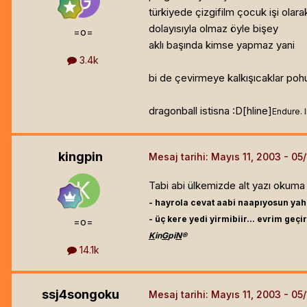
türkiyede çizgifilm çocuk işi olar
dolayısıyla olmaz öyle bişey
=o=
aklı başında kimse yapmaz yani
3.4k
bi de çevirmeye kalkışıcaklar poh
dragonball istisna :D[hline]
Endure. I
kingpin
Mesaj tarihi:
Mayıs 11, 2003
Tabi abi ülkemizde alt yazı okuma ö
- hayrola cevat aabi naapıyosun yah
- üç kere yedi yirmibiir... evrim geçir
=o=
K
in
G
pi
N
®
14.1k
ssj4songoku
Mesaj tarihi:
Mayıs 11, 2003