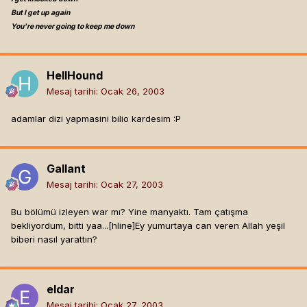
But I get up again
You're never going to keep me down
HellHound
Mesaj tarihi:
Ocak 26, 2003
adamlar dizi yapmasini bilio kardesim :P
Gallant
Mesaj tarihi:
Ocak 27, 2003
Bu bölümü izleyen war mı? Yine manyaktı. Tam çatışma
bekliyordum, bitti yaa...[hline]
Ey yumurtaya can veren Allah yeşil
biberi nasıl yarattın?
eldar
Mesaj tarihi:
Ocak 27, 2003