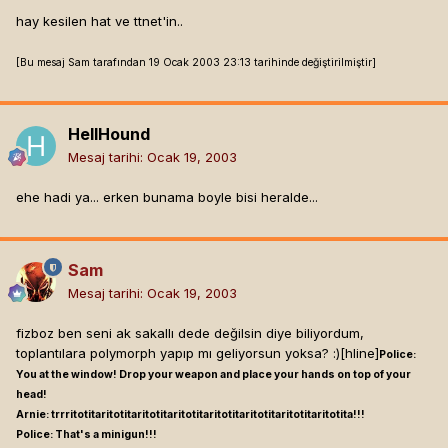
hay kesilen hat ve ttnet'in..
[Bu mesaj Sam tarafından 19 Ocak 2003 23:13 tarihinde değiştirilmiştir]
HellHound
Mesaj tarihi:
Ocak 19, 2003
ehe hadi ya... erken bunama boyle bisi heralde...
Sam
Mesaj tarihi:
Ocak 19, 2003
fizboz ben seni ak sakallı dede değilsin diye biliyordum,
toplantılara polymorph yapıp mı geliyorsun yoksa? :)[hline]
Police:
You at the window! Drop your weapon and place your hands on top of your
head!
Arnie: trrritotitaritotitaritotitaritotitaritotitaritotitaritotitaritotita!!!
Police: That's a minigun!!!