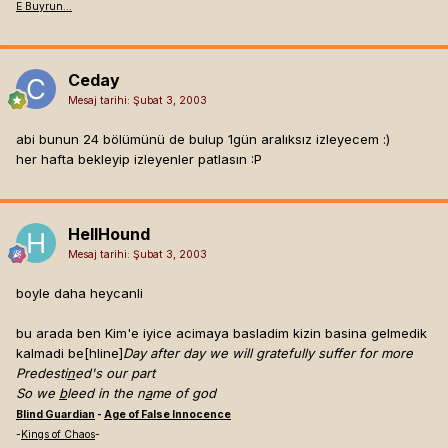
E Buyrun...
Ceday
Mesaj tarihi:
Şubat 3, 2003
abi bunun 24 bölümünü de bulup 1gün aralıksız izleyecem :)
her hafta bekleyip izleyenler patlasın :P
HellHound
Mesaj tarihi:
Şubat 3, 2003
boyle daha heycanli
bu arada ben Kim'e iyice acimaya basladim kizin basina gelmedik
kalmadi be[hline]
Day after day we will gratefully suffer for more
Predesti
n
ed's our part
So we
b
leed in the n
a
me of god
Blind Guardian
-
Age of False Innocence
-
Kings of Chaos
-