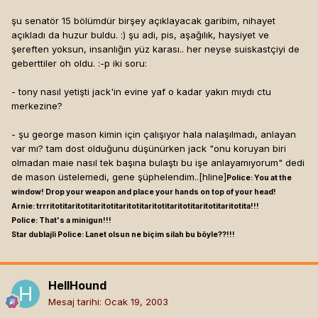
şu senatör 15 bölümdür birşey açıklayacak garibim, nihayet
açıkladı da huzur buldu. :) şu adi, pis, aşağılık, haysiyet ve
şereften yoksun, insanlığın yüz karası.. her neyse suiskastçiyi de
geberttiler oh oldu. :-p iki soru:
- tony nasıl yetişti jack'in evine yaf o kadar yakın mıydı ctu
merkezine?
- şu george mason kimin için çalışıyor hala nalaşılmadı, anlayan
var mı? tam dost olduğunu düşünürken jack "onu koruyan biri
olmadan maie nasıl tek başına bulaştı bu işe anlayamıyorum" dedi
de mason üstelemedi, gene şüphelendim..[hline]
Police: You at the
window! Drop your weapon and place your hands on top of your head!
Arnie: trrritotitaritotitaritotitaritotitaritotitaritotitaritotitaritotita!!!
Police: That's a minigun!!!
Star dublajli Police: Lanet olsun ne biçim silah bu böyle??!!!
HellHound
Mesaj tarihi:
Ocak 19, 2003