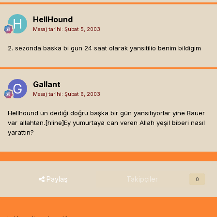
HellHound
Mesaj tarihi:
Şubat 5, 2003
2. sezonda baska bi gun 24 saat olarak yansitilio benim bildigim
Gallant
Mesaj tarihi:
Şubat 6, 2003
Hellhound un dediği doğru başka bir gün yansıtıyorlar yine Bauer
var allahtan.[hline]
Ey yumurtaya can veren Allah yeşil biberi nasıl
yarattın?
Paylaş
Takipçiler
0