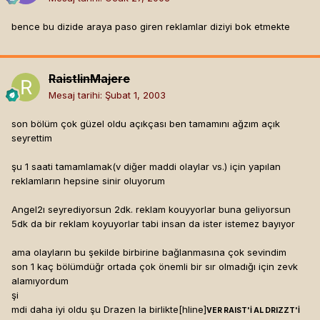
bence bu dizide araya paso giren reklamlar diziyi bok etmekte
RaistlinMajere
Mesaj tarihi:
Şubat 1, 2003
son bölüm çok güzel oldu açıkçası ben tamamını ağzım açık
seyrettim
şu 1 saati tamamlamak(v diğer maddi olaylar vs.) için yapılan
reklamların hepsine sinir oluyorum
Angel2ı seyrediyorsun 2dk. reklam kouyyorlar buna geliyorsun
5dk da bir reklam koyuyorlar tabi insan da ister istemez bayıyor
ama olayların bu şekilde birbirine bağlanmasına çok sevindim
son 1 kaç bölümdüğr ortada çok önemli bir sır olmadığı için zevk
alamıyordum
şi
mdi daha iyi oldu şu Drazen la birlikte[hline]
VER RAIST'İ AL DRIZZT'İ