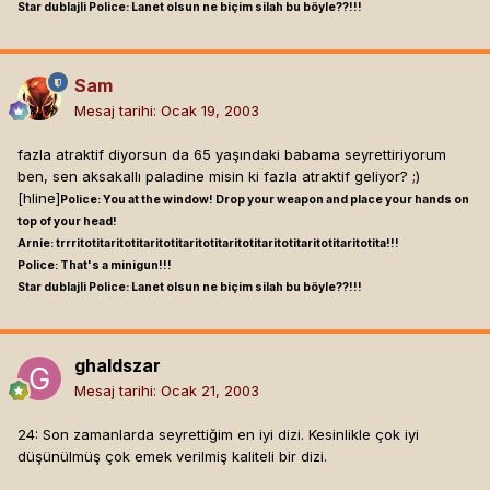
Star dublajli Police: Lanet olsun ne biçim silah bu böyle??!!!
Sam
Mesaj tarihi:
Ocak 19, 2003
fazla atraktif diyorsun da 65 yaşındaki babama seyrettiriyorum
ben, sen aksakallı paladine misin ki fazla atraktif geliyor? ;)
[hline]
Police: You at the window! Drop your weapon and place your hands on
top of your head!
Arnie: trrritotitaritotitaritotitaritotitaritotitaritotitaritotitaritotita!!!
Police: That's a minigun!!!
Star dublajli Police: Lanet olsun ne biçim silah bu böyle??!!!
ghaldszar
Mesaj tarihi:
Ocak 21, 2003
24: Son zamanlarda seyrettiğim en iyi dizi. Kesinlikle çok iyi
düşünülmüş çok emek verilmiş kaliteli bir dizi.