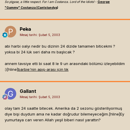
So pl
e
ase, a little respect. For I am Costanza. Lord of the Idiots!
-
George
"Gammy" Costanza (Cantstandya)
Peka
Mesaj tarihi:
Şubat 5, 2003
abi harbi oalyı nedir bu dizinin 24 dizide tamamen biticekmi ?
yoksa bi 24 lük seri daha mı başlıcak ?
annem tavsiye etti bi saat 8 le 9 un arasındaki bölümü izleyebildim
:)[hline]
barbie'nin apış-arası için tık
Gallant
Mesaj tarihi:
Şubat 5, 2003
olay tam 24 saatte bitecek. Amerika da 2 sezonu gösteriliyormuş
diye bişi duydum ama ne kadar doğrudur bilemeyeceğim.[hline]
Ey
yumurtaya can veren Allah yeşil biberi nasıl yarattın?