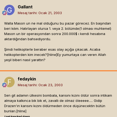
Gallant
Mesaj tarihi:
Ocak 21, 2003
Walla Mason un ne mal olduğunu bu pazar görecez. En başından
beri kılım. Hatırlayan olursa 1. veya 2. bölümde(1 olması muhtemel)
Mason un bir operasyondan sonra 200.000$ ı kendi hesabına
aktardığından bahsediyordu.
Şimdi helikopterle beraber esas olay açığa çıkacak. Acaba
helikopterden kim inecek?[hline]
Ey yumurtaya can veren Allah
yeşil biberi nasıl yarattın?
fedaykin
Mesaj tarihi:
Ocak 23, 2003
Sen git adamın ülkesini bombala, karısını kızını öldür sonra intikam
almaya kalkınca bik bik et, zavallı de olmaz öleeeee..... Gidip
Drazen'ın karısını kızını öldürmeden önce düşünecektin bütün
bunları.[hline]
I get knocked down