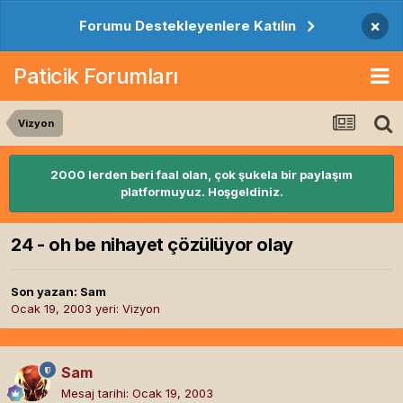
×
Forumu Destekleyenlere Katılın
Paticik Forumları
Vizyon
2000 lerden beri faal olan, çok şukela bir paylaşım
platformuyuz. Hoşgeldiniz.
24 - oh be nihayet çözülüyor olay
Son yazan:
Sam
Ocak 19, 2003
yeri:
Vizyon
Sam
Mesaj tarihi:
Ocak 19, 2003