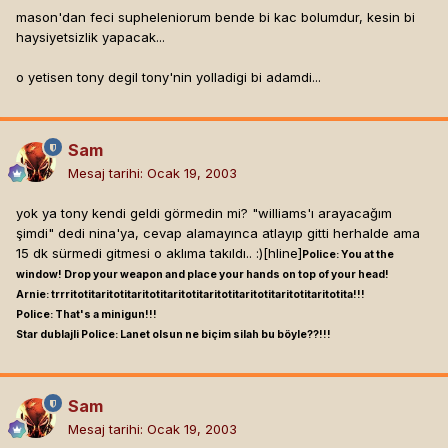
mason'dan feci supheleniorum bende bi kac bolumdur, kesin bi
haysiyetsizlik yapacak...
o yetisen tony degil tony'nin yolladigi bi adamdi...
Sam
Mesaj tarihi:
Ocak 19, 2003
yok ya tony kendi geldi görmedin mi? "williams'ı arayacağım
şimdi" dedi nina'ya, cevap alamayınca atlayıp gitti herhalde ama
15 dk sürmedi gitmesi o aklıma takıldı.. :)[hline]
Police: You at the
window! Drop your weapon and place your hands on top of your head!
Arnie: trrritotitaritotitaritotitaritotitaritotitaritotitaritotitaritotita!!!
Police: That's a minigun!!!
Star dublajli Police: Lanet olsun ne biçim silah bu böyle??!!!
Sam
Mesaj tarihi:
Ocak 19, 2003