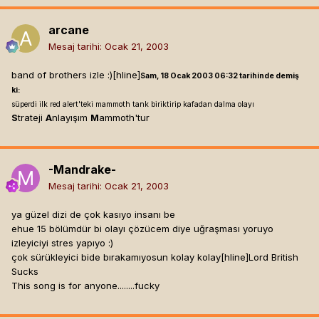
arcane
Mesaj tarihi:
Ocak 21, 2003
band of brothers izle :)[hline]
Sam, 18 Ocak 2003 06:32 tarihinde demiş
ki:
süperdi ilk red alert'teki mammoth tank biriktirip kafadan dalma olayı
S
trateji
A
nlayışım
M
ammoth'tur
-Mandrake-
Mesaj tarihi:
Ocak 21, 2003
ya güzel dizi de çok kasıyo insanı be
ehue 15 bölümdür bi olayı çözücem diye uğraşması yoruyo
izleyiciyi stres yapıyo :)
çok sürükleyici bide bırakamıyosun kolay kolay[hline]
Lord British
Sucks
This song is for anyone........fucky