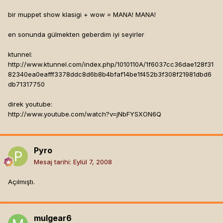
bir muppet show klasigi + wow = MANA! MANA!
en sonunda gülmekten geberdim iyi seyirler
ktunnel:
http://www.ktunnel.com/index.php/1010110A/1f6037cc36dae128f31
82340ea0eafff3378ddc8d6b8b4bfaf14be1f452b3f308f21981dbd6
db71317750
direk youtube:
http://www.youtube.com/watch?v=jNbFYSXON6Q
Pyro
Mesaj tarihi:
Eylül 7, 2008
Açılmıştı.
mulgear6