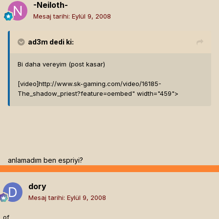
-Neiloth-
Mesaj tarihi:
Eylül 9, 2008
ad3m
dedi ki:
Bi daha vereyim (post kasar)
[video]
http://www.sk-gaming.com/video/16185-
The_shadow_priest?feature=oembed" width="459">
anlamadım ben espriyi?
dory
Mesaj tarihi:
Eylül 9, 2008
of