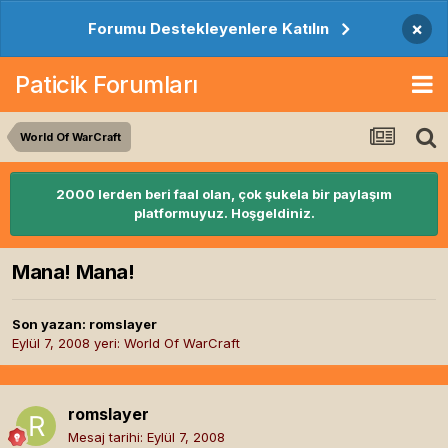
×
Forumu Destekleyenlere Katılın
Paticik Forumları
World Of WarCraft
2000 lerden beri faal olan, çok şukela bir paylaşım
platformuyuz. Hoşgeldiniz.
Mana! Mana!
Son yazan:
romslayer
Eylül 7, 2008
yeri:
World Of WarCraft
romslayer
Mesaj tarihi:
Eylül 7, 2008