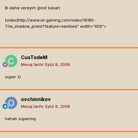
Bi daha vereyim (post kasar)
[video]
http://www.sk-gaming.com/video/16185-
The_shadow_priest?feature=oembed" width="459">
CusTodeM
Mesaj tarihi:
Eylül 8, 2008
süper :D
ovchinnikov
Mesaj tarihi:
Eylül 9, 2008
hahah süpermiş