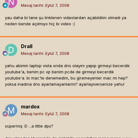
Mesaj tarihi:
Eylül 7, 2008
yau daha bi tane şu linklenen videolardan açabildiim olmadı ya
neden bende açılmıyo hiç bi video :(
Drall
Mesaj tarihi:
Eylül 7, 2008
yahu abimin laptop vista onda dns olayını yapıp girmeyi becerdik
youtube'a, benim pc xp benim pcde de girmeyi becerdik
youtube'a. bi mac'te denemedim, bu giremeyenler mac mi hep?
yoksa inadına dns ayarlamayanlarmı? ayarlayıversenize yahu!
mardox
Mesaj tarihi:
Eylül 7, 2008
süpermiş :D ...a little dps?