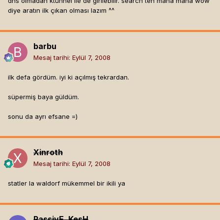
dns olmadan ktunnel ile de girilebilir. search'ten mana mana wow
diye aratın ilk çıkan olması lazım ^^
barbu
Mesaj tarihi:
Eylül 7, 2008
ilk defa gördüm. iyi ki açılmış tekrardan.
süpermiş baya güldüm.
sonu da ayrı efsane =)
Xinroth
Mesaj tarihi:
Eylül 7, 2008
statler la waldorf mükemmel bir ikili ya
PassivE_KesH