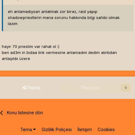
eh anlamadıysan anlatmak zor biraz, raid yapıp
shadowpriestlerin mana sorunu hakkında bilgi sahibi olmak
lazım
hayır 70 priestim var rahat ol (:
ben ad3m in bidaa link vermesine anlamadım dedim alıntıdan
anlaşıldıı üzere
Paylaş
Takipçiler
0
Konu listesine dön
Tema
Gizlilik Poliçesi
İletişim
Cookies