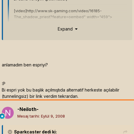
[video]
http://www.sk-gaming.com/video/16185-
The_shadow_priest?feature=oembed" width="459">
Expand
anlamadım ben espriyi?
:P
Bi espri yok bu başlık açılmıştıda alternatif herkeste açılabilir
(tunnelingsiz) bir link verdim tekrardan.
-Neiloth-
Mesaj tarihi:
Eylül 9, 2008
Sparkcaster
dedi ki: