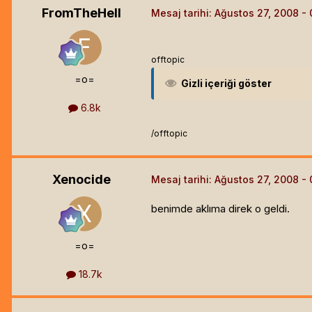
FromTheHell
Mesaj tarihi:
Ağustos 27, 2008
offtopic
=o=
Gizli içeriği göster
6.8k
/offtopic
Xenocide
Mesaj tarihi:
Ağustos 27, 2008
benimde aklıma direk o geldi.
=o=
18.7k