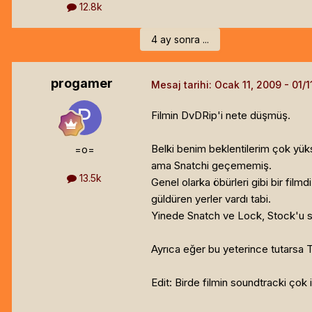
12.8k
4 ay sonra ...
progamer
Mesaj tarihi:
Ocak 11, 2009
Filmin DvDRip'i nete düşmüş.
Belki benim beklentilerim çok yük
=o=
ama Snatchi geçememiş.
13.5k
Genel olarka öbürleri gibi bir fil
güldüren yerler vardı tabi.
Yinede Snatch ve Lock, Stock'u s
Ayrıca eğer bu yeterince tutarsa 
Edit: Birde filmin soundtracki çok i