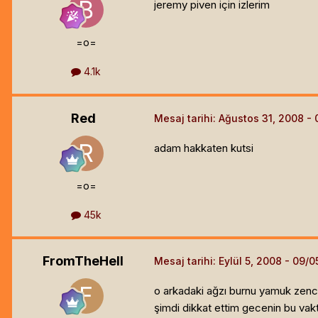
jeremy piven için izlerim
=o=
4.1k
Red
Mesaj tarihi:
Ağustos 31, 2008
adam hakkaten kutsi
=o=
45k
FromTheHell
Mesaj tarihi:
Eylül 5, 2008
o arkadaki ağzı burnu yamuk zencid
şimdi dikkat ettim gecenin bu vakt