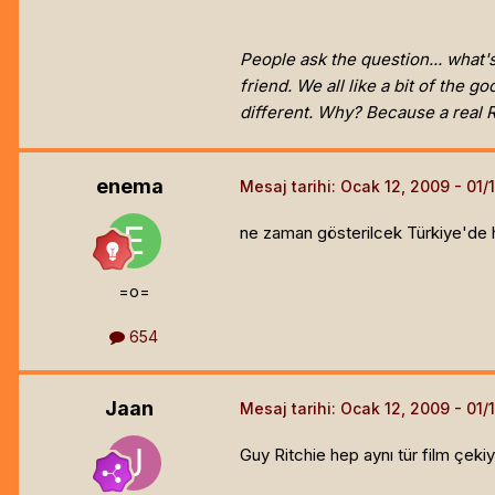
People ask the question... what's
friend. We all like a bit of the 
different. Why? Because a real R
enema
Mesaj tarihi:
Ocak 12, 2009
ne zaman gösterilcek Türkiye'de h
=o=
654
Jaan
Mesaj tarihi:
Ocak 12, 2009
Guy Ritchie hep aynı tür film çekiy