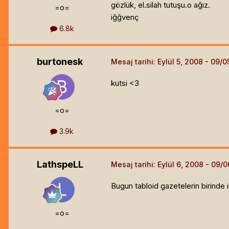
gözlük, el.silah tutuşu.o ağız.
=o=
iğğvenç
6.8k
burtonesk
Mesaj tarihi:
Eylül 5, 2008
kutsi <3
=o=
3.9k
LathspeLL
Mesaj tarihi:
Eylül 6, 2008
Bugun tabloid gazetelerin birinde 
=o=