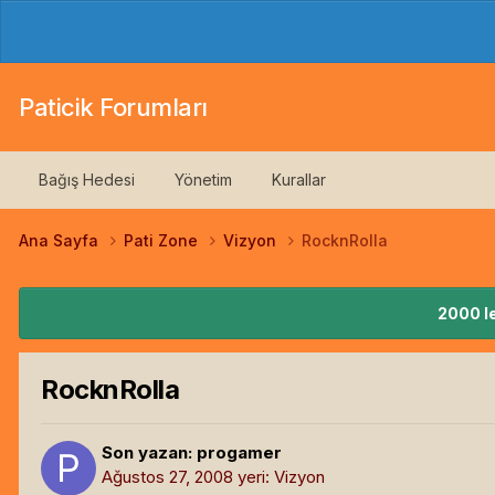
Paticik Forumları
Bağış Hedesi
Yönetim
Kurallar
Ana Sayfa
Pati Zone
Vizyon
RocknRolla
2000 le
RocknRolla
Son yazan:
progamer
Ağustos 27, 2008
yeri:
Vizyon