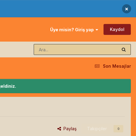
×
Kaydol
Üye misin? Giriş yap
Son Mesajlar
eldiniz.
Paylaş
Takipçiler
0