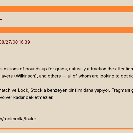
 millions of pounds up for grabs, naturally attraction the attentio
ayers (Wilkinson), and others -- all of whom are looking to get ri
natch ve Lock, Stock a benzeyen bir film daha yapıyor. Fragmanı 
evolver kadar bekletmezler.
r/rocknrolla/trailer