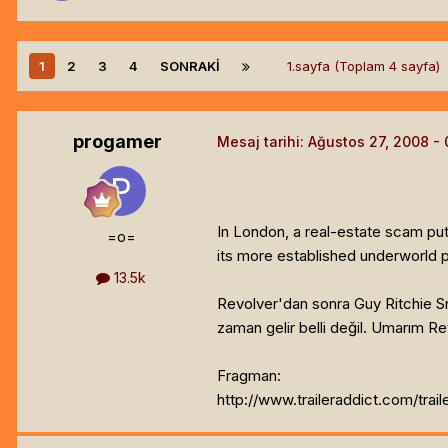
1
2
3
4
SONRAKI
1.sayfa (Toplam 4 sayfa)
progamer
Mesaj tarihi:
Ağustos 27, 2008
In London, a real-estate scam puts
=o=
its more established underworld pl
13.5k
Revolver'dan sonra Guy Ritchie S
zaman gelir belli değil. Umarım R
Fragman:
http://www.traileraddict.com/traile