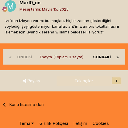
Marl0_on
Mesaj tarihi:
Mayıs 15, 2025
tv+'dan izleyen var mı bu maçları, hiçbir zaman gösterdiğini
söylediği şeyi göstermiyor kanallar, ant'in warriors tokatlamasını
izlemek için uyandık serena williams belgeseli izliyoruz?
ÖNCEKI
1.sayfa (Toplam 3 sayfa)
SONRAKI
Paylaş
Takipçiler
1
Konu listesine dön
Tema
Gizlilik Poliçesi
İletişim
Cookies