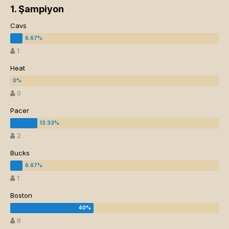
1. Şampiyon
Cavs
1
Heat
0
Pacer
2
Bucks
1
Boston
6