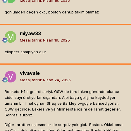
Mesaj tarihi:
Nisan 19, 2025
gönlümden geçen okc, boston cenup takım olamaz
miyaw33
Mesaj tarihi:
Nisan 19, 2025
clippers sampıyon olur
vivavale
Mesaj tarihi:
Nisan 24, 2025
Rockets 1-1 e getirdi seriyi. GSW de ters takım gününde olunca
ciddi sayı üretiyorlar dışarıdan. Alpi baya gelişme kaydediyor
umarım bir final oynar, Shaq ve Barkley övgüyle bahsediyorlar.
GSW geçince, Lakers ve ya Minnesota ikisini de rahat geçerler.
Sonrası sürpriz.
Diğer taraftan eşleşmeler de sürpriz yok gibi. Boston, Oklahoma
ve Cavs dolu dizginler süpürürler muhtemelen. Bucks kötü baya