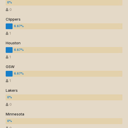
0
Clippers
1
Houston
1
GSW
1
Lakers
0
Minnesota