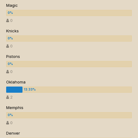
Magic
0
Knicks
0
Pistons
0
Oklahoma
2
Memphis
0
Denver