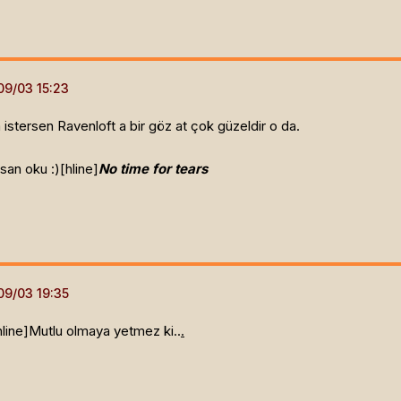
istersen Ravenloft a bir göz at çok güzeldir o da.
an oku :)[hline]
No time for tears
hline]
Mutlu olmaya yetmez ki..
.