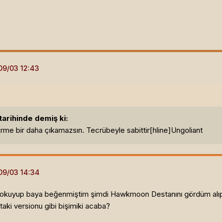
arihinde demiş ki:
rme bir daha çıkamazsın. Tecrübeyle sabittir[hline]
Ungoliant
nı okuyup baya beğenmiştim şimdi Hawkmoon Destanını gördüm alıp
aki versionu gibi bişimiki acaba?