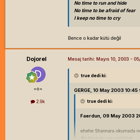
No time to run and hide
No time to be afraid of fear
I keep no time to cry
Bence o kadar kütü değil
Dojorel
Mesaj tarihi:
Mayıs 10, 2003
true
dedi ki:
=o=
GERGE, 10 May 2003 10:45 t
true
dedi ki:
2.9k
Faerdun, 09 May 2003 20:
ehehe Shannara okumada ne 
No time to run and hide