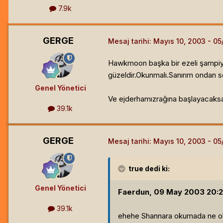
7.9k
GERGE
Mesaj tarihi:
Mayıs 10, 2003
Hawkmoon başka bir ezeli şampiyon
güzeldir.Okunmalı.Sanırım ondan 
Genel Yönetici
Ve ejderhamızrağına başlayacaksan
39.1k
GERGE
Mesaj tarihi:
Mayıs 10, 2003
true
dedi ki:
Genel Yönetici
Faerdun, 09 May 2003 20:23
39.1k
ehehe Shannara okumada ne oku