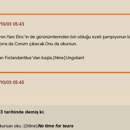
.Yani Elric'in de görünümlerinden biri olduğu ezeli şampiyonun b
sorra da Corum çıkacak.Onu da okursun.
 Fistandantilus'dan başla.[hline]
Ungoliant
 tarihinde demiş ki:
rsan oku :)[hline]
No time for tears