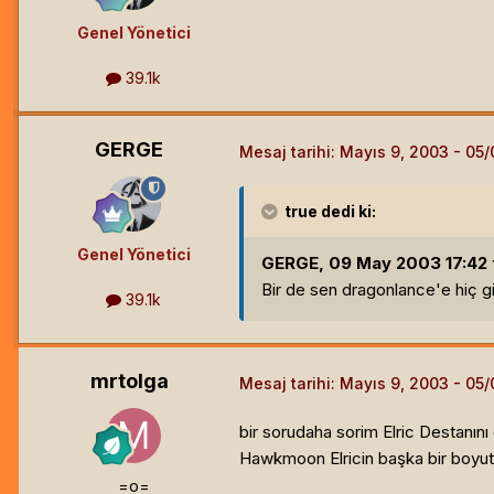
Genel Yönetici
39.1k
GERGE
Mesaj tarihi:
Mayıs 9, 2003
true
dedi ki:
Genel Yönetici
GERGE, 09 May 2003 17:42 t
Bir de sen dragonlance'e hiç gi
39.1k
mrtolga
Mesaj tarihi:
Mayıs 9, 2003
bir sorudaha sorim Elric Destanı
Hawkmoon Elricin başka bir boyutt
=o=