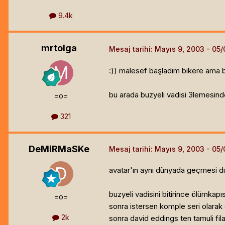
9.4k
mrtolga
Mesaj tarihi:
Mayıs 9, 2003
:)) malesef başladım bikere ama bun
bu arada buzyeli vadisi 3lemesinde
=o=
321
DeMiRMaSKe
Mesaj tarihi:
Mayıs 9, 2003
avatar'ın aynı dünyada geçmesi dışı
buzyeli vadisini bitirince ölümkapıs
=o=
sonra istersen komple seri olarak 
2k
sonra david eddings ten tamuli fila