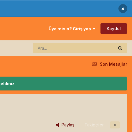
×
Kaydol
Üye misin? Giriş yap
Son Mesajlar
eldiniz.
Paylaş
Takipçiler
0