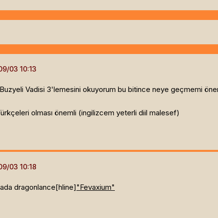
Buzyeli Vadisi 3'lemesini okuyorum bu bitince neye geçmemi önerir
ürkçeleri olması önemli (ingilizcem yeterli diil malesef)
i yada dragonlance[hline]
"Fevaxium"