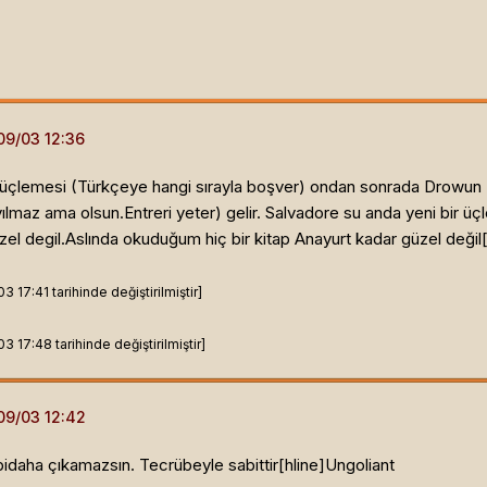
üçlemesi (Türkçeye hangi sırayla boşver) ondan sonrada Drowun Miras
ılmaz ama olsun.Entreri yeter) gelir. Salvadore su anda yeni bir ü
üzel degil.Aslında okuduğum hiç bir kitap Anayurt kadar güzel değil[
17:41 tarihinde değiştirilmiştir]
17:48 tarihinde değiştirilmiştir]
idaha çıkamazsın. Tecrübeyle sabittir[hline]
Ungoliant