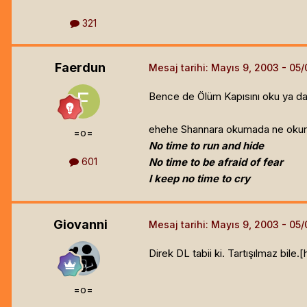
321
Faerdun
Mesaj tarihi:
Mayıs 9, 2003
Bence de Ölüm Kapısını oku ya da 
ehehe Shannara okumada ne okurs
=o=
No time to run and hide
601
No time to be afraid of fear
I keep no time to cry
Giovanni
Mesaj tarihi:
Mayıs 9, 2003
Direk DL tabii ki. Tartışılmaz bile.[
=o=