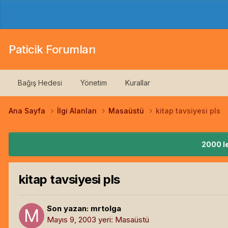
Paticik Forumları
Bağış Hedesi
Yönetim
Kurallar
Ana Sayfa
İlgi Alanları
Masaüstü
kitap tavsiyesi pls
2000 le
kitap tavsiyesi pls
Son yazan:
mrtolga
Mayıs 9, 2003
yeri:
Masaüstü