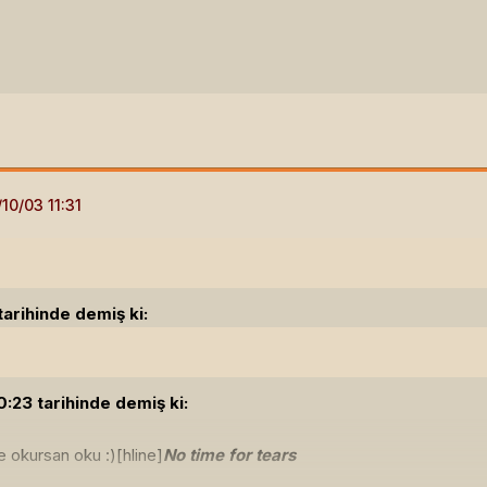
arihinde demiş ki:
23 tarihinde demiş ki:
okursan oku :)[hline]
No time for tears