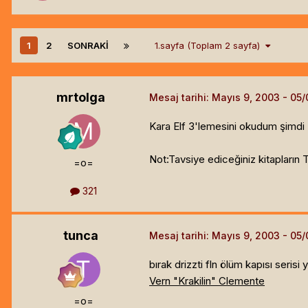
1
2
SONRAKI
1.sayfa (Toplam 2 sayfa)
mrtolga
Mesaj tarihi:
Mayıs 9, 2003
Kara Elf 3'lemesini okudum şimdi 
Not:Tavsiye ediceğiniz kitapların T
=o=
321
tunca
Mesaj tarihi:
Mayıs 9, 2003
bırak drizzti fln ölüm kapısı seris
Vern "Krakilin" Clemente
=o=