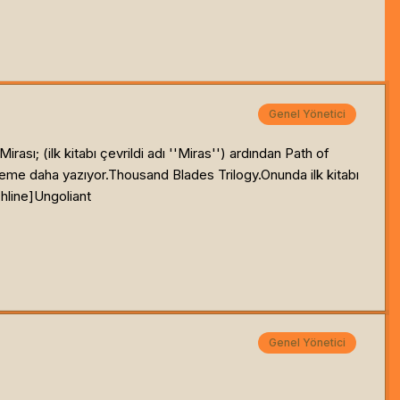
Genel Yönetici
ı; (ilk kitabı çevrildi adı ''Miras'') ardından Path of
çleme daha yazıyor.Thousand Blades Trilogy.Onunda ilk kitabı
hline]
Ungoliant
Genel Yönetici