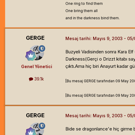
One ring to find them
One bring them all
and in the darkness bind them.
GERGE
Mesaj tarihi:
Mayıs 9, 2003
Buzyeli Vadisinden sonra Kara Elf 
Darkness(Gerçi o Drizzt kitabı say
çıktı.Ama hiç biri Anayurt kadar g
Genel Yönetici
39.1k
[Bu mesaj GERGE tarafından 09 May 2003 
[Bu mesaj GERGE tarafından 09 May 2003 
GERGE
Mesaj tarihi:
Mayıs 9, 2003
Bide se dragonlance'e hiç girme b