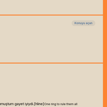
Konuyu açan
kumuştum gayet iyiydi.[hline]
One ring to rule them all