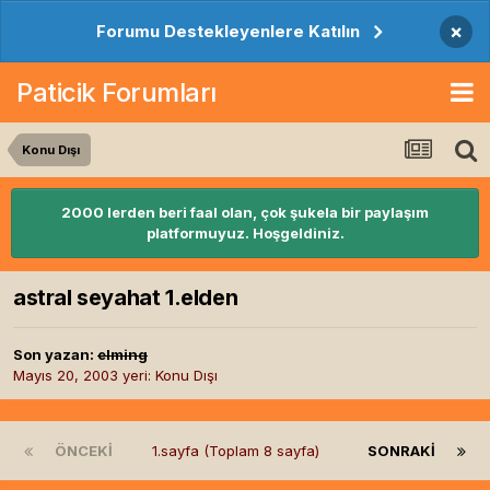
×
Forumu Destekleyenlere Katılın
Paticik Forumları
Konu Dışı
2000 lerden beri faal olan, çok şukela bir paylaşım
platformuyuz. Hoşgeldiniz.
astral seyahat 1.elden
Son yazan:
elming
Mayıs 20, 2003
yeri:
Konu Dışı
ÖNCEKI
1.sayfa (Toplam 8 sayfa)
SONRAKI