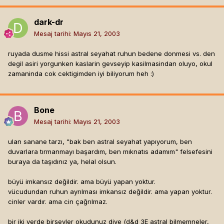
dark-dr
Mesaj tarihi:
Mayıs 21, 2003
ruyada dusme hissi astral seyahat ruhun bedene donmesi vs. den
degil asiri yorgunken kaslarin gevseyip kasilmasindan oluyo, okul
zamaninda cok cektigimden iyi biliyorum heh :)
Bone
Mesaj tarihi:
Mayıs 21, 2003
ulan sanane tarzı, "bak ben astral seyahat yapıyorum, ben
duvarlara tırmanmayı başardım, ben mıknatıs adamım" felsefesini
buraya da taşıdınız ya, helal olsun.
büyü imkansız değildir. ama büyü yapan yoktur.
vücudundan ruhun ayrılması imkansız değildir. ama yapan yoktur.
cinler vardır. ama cin çağrılmaz.
bir iki yerde birşeyler okudunuz diye (d&d 3E astral bilmemneler,