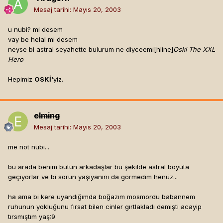
Mesaj tarihi:
Mayıs 20, 2003
u nubi? mi desem
vay be helal mi desem
neyse bi astral seyahette bulurum ne diyceemi[hline]
Oski The XXL
Hero
Hepimiz
OSKİ
'yiz.
elming
Mesaj tarihi:
Mayıs 20, 2003
me not nubi...
bu arada benim bütün arkadaşlar bu şekilde astral boyuta
geçiyorlar ve bi sorun yaşıyanını da görmedim henüz...
ha ama bi kere uyandığımda boğazım mosmordu babannem
ruhunun yokluğunu fırsat bilen cinler gırtlakladı demişti acayip
tırsmıştım yaş:9