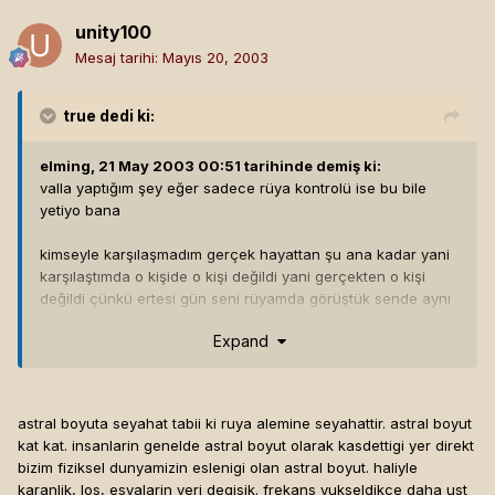
yatağınızda da; yani dışarıdan gözükecek şekilde de yapmış
olursunuz. kıssadan hisse; tanımadığınız kişilerin evinde
unity100
lucid dreaming işine girişip rezil rüsva olmayınız.
Mesaj tarihi:
Mayıs 20, 2003
true
dedi ki:
elming, 21 May 2003 00:51 tarihinde demiş ki:
valla yaptığım şey eğer sadece rüya kontrolü ise bu bile
yetiyo bana
kimseyle karşılaşmadım gerçek hayattan şu ana kadar yani
karşılaştımda o kişide o kişi değildi yani gerçekten o kişi
değildi çünkü ertesi gün seni rüyamda görüştük sende aynı
rüyayı gördün mü dediğimde hayır cevabını almıştım.
Expand
asıl benim bahsettiğim şey astral boyuta yolculuk sizin
kastettiğiniz şeyse sadece ruhun bedenden ayrılıp bu
boyutta seyahat etmesi ki bu da imkansız ilk çıkan rüzgarda
astral boyuta seyahat tabii ki ruya alemine seyahattir. astral boyut
kendinizi alaskada bulma ihtimaliniz var (gaz fazı hesabı)
kat kat. insanlarin genelde astral boyut olarak kasdettigi yer direkt
arkadaşlarımla piskoloğa gitmemi öneren arkadaşa zaten
bizim fiziksel dunyamizin eslenigi olan astral boyut. haliyle
gittiğimizi ve arkadaşlarımdan birinin annesinin piskolog
karanlik, los, esyalarin yeri degisik. frekans yukseldikce daha ust