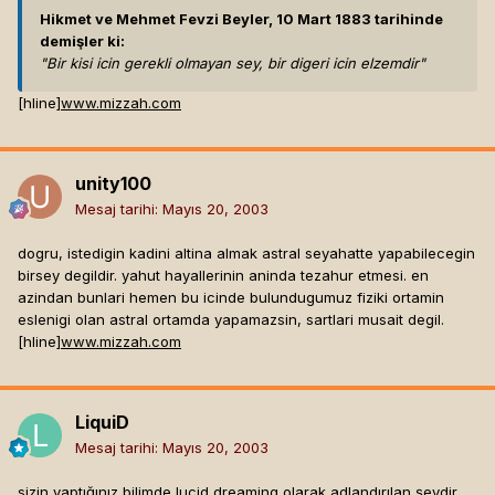
Hikmet ve Mehmet Fevzi Beyler, 10 Mart 1883 tarihinde
demişler ki:
"Bir kisi icin gerekli olmayan sey, bir digeri icin elzemdir"
[hline]
www.mizzah.com
unity100
Mesaj tarihi:
Mayıs 20, 2003
dogru, istedigin kadini altina almak astral seyahatte yapabilecegin
birsey degildir. yahut hayallerinin aninda tezahur etmesi. en
azindan bunlari hemen bu icinde bulundugumuz fiziki ortamin
eslenigi olan astral ortamda yapamazsin, sartlari musait degil.
[hline]
www.mizzah.com
LiquiD
Mesaj tarihi:
Mayıs 20, 2003
sizin yaptığınız bilimde lucid dreaming olarak adlandırılan şeydir.