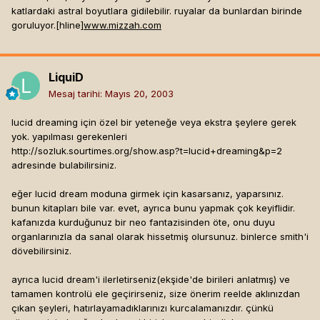
olduğunu ve bizi grup şekilnde 1 yıldır incelediğini ve ayda
katlardaki astral boyutlara gidilebilir. ruyalar da bunlardan birinde
bir çağırıp grupça sohbet ettiğimizi de belirtmek isterim ki
goruluyor.[hline]
www.mizzah.com
kıllanıp sorduğumda kesinlikle şizofren yada benzeri bi
sorunumuz yokmuş hatta sorunumuz bile yokmuş bi
arkadaşın depresyonda olması dışında
LiquiD
bence astral boyuta seyahat rüya alemine seyahat demektir
Mesaj tarihi:
Mayıs 20, 2003
ve sizin gördüğünüz rüya ile benim gördüklerim cidden farklı
emin olabilirsiniz yada şöyle açıklıyım ejderhamızrağını
lucid dreaming için özel bir yeteneğe veya ekstra şeylere gerek
okuyanlar tas ın cehenneme düştükleri yeri bilirler kısmen
yok. yapılması gerekenleri
oraya benziyo... böyle diyince biraz komik kaçıyo ama öyle
http://sozluk.sourtimes.org/show.asp?t=lucid+dreaming&p=2
yani...
adresinde bulabilirsiniz.
eğer lucid dream moduna girmek için kasarsanız, yaparsınız.
bunun kitapları bile var. evet, ayrıca bunu yapmak çok keyiflidir.
kafanızda kurduğunuz bir neo fantazisinden öte, onu duyu
organlarınızla da sanal olarak hissetmiş olursunuz. binlerce smith'i
dövebilirsiniz.
ayrıca lucid dream'i ilerletirseniz(ekşide'de birileri anlatmış) ve
tamamen kontrolü ele geçirirseniz, size önerim reelde aklınızdan
çıkan şeyleri, hatırlayamadıklarınızı kurcalamanızdır. çünkü