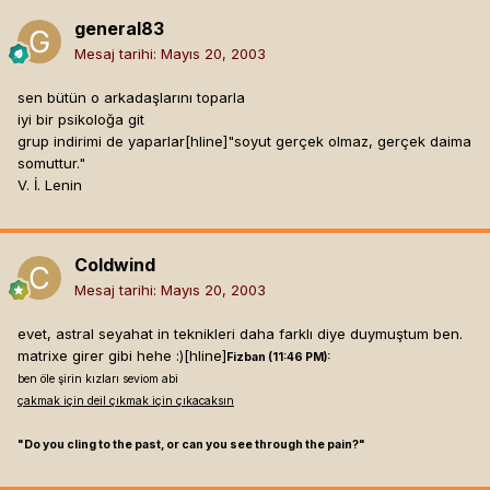
general83
Mesaj tarihi:
Mayıs 20, 2003
sen bütün o arkadaşlarını toparla
iyi bir psikoloğa git
grup indirimi de yaparlar[hline]
"soyut gerçek olmaz, gerçek daima
somuttur."
V. İ. Lenin
Coldwind
Mesaj tarihi:
Mayıs 20, 2003
evet, astral seyahat in teknikleri daha farklı diye duymuştum ben.
matrixe girer gibi hehe :)[hline]
Fizban (11:46 PM):
ben öle şirin kızları seviom abi
çakmak için deil çıkmak için çıkacaksın
"Do you cling to the past, or can you see through the pain?"