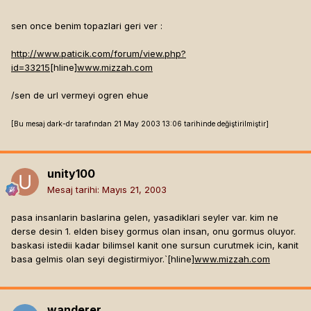
sen once benim topazlari geri ver :
http://www.paticik.com/forum/view.php?
id=33215
[hline]
www.mizzah.com
/sen de url vermeyi ogren ehue
[Bu mesaj dark-dr tarafından 21 May 2003 13:06 tarihinde değiştirilmiştir]
unity100
Mesaj tarihi:
Mayıs 21, 2003
pasa insanlarin baslarina gelen, yasadiklari seyler var. kim ne
derse desin 1. elden bisey gormus olan insan, onu gormus oluyor.
baskasi istedii kadar bilimsel kanit one sursun curutmek icin, kanit
basa gelmis olan seyi degistirmiyor.`[hline]
www.mizzah.com
wanderer