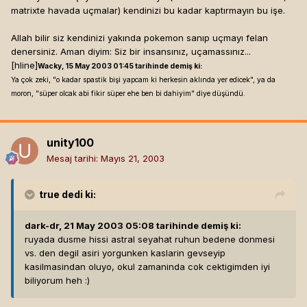
matrixte havada uçmalar) kendinizi bu kadar kaptırmayın bu işe.
Allah bilir siz kendinizi yakında pokemon sanıp uçmayı felan
denersiniz. Aman diyim: Siz bir insansınız, uçamassınız...
[hline]
Wacky, 15 May 2003 01:45 tarihinde demiş ki:
Ya çok zeki, "o kadar spastik bişi yapcam ki herkesin aklında yer edicek", ya da
moron, "süper olcak abi fikir süper ehe ben bi dahiyim" diye düşündü.
unity100
Mesaj tarihi:
Mayıs 21, 2003
true
dedi ki:
dark-dr, 21 May 2003 05:08 tarihinde demiş ki:
ruyada dusme hissi astral seyahat ruhun bedene donmesi
vs. den degil asiri yorgunken kaslarin gevseyip
kasilmasindan oluyo, okul zamaninda cok cektigimden iyi
biliyorum heh :)