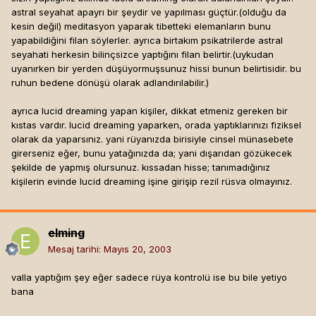
astral seyahat apayrı bir şeydir ve yapılması güçtür.(olduğu da
kesin değil) meditasyon yaparak tibetteki elemanların bunu
yapabildiğini filan söylerler. ayrıca birtakım psikatrilerde astral
seyahati herkesin bilinçsizce yaptığını filan belirtir.(uykudan
uyanırken bir yerden düşüyormuşsunuz hissi bunun belirtisidir. bu
ruhun bedene dönüşü olarak adlandırılabilir.)
ayrıca lucid dreaming yapan kişiler, dikkat etmeniz gereken bir
kıstas vardır. lucid dreaming yaparken, orada yaptıklarınızı fiziksel
olarak da yaparsınız. yani rüyanızda birisiyle cinsel münasebete
girerseniz eğer, bunu yatağınızda da; yani dışarıdan gözükecek
şekilde de yapmış olursunuz. kıssadan hisse; tanımadığınız
kişilerin evinde lucid dreaming işine girişip rezil rüsva olmayınız.
elming
Mesaj tarihi:
Mayıs 20, 2003
valla yaptığım şey eğer sadece rüya kontrolü ise bu bile yetiyo
bana