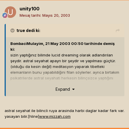
unity100
Mesaj tarihi:
Mayıs 20, 2003
true
dedi ki:
BombaciMulayim, 21 May 2003 00:50 tarihinde demiş
ki:
sizin yaptığınız bilimde lucid dreaming olarak adlandırılan
şeydir. astral seyahat apayrı bir şeydir ve yapılması güçtür.
(olduğu da kesin değil) meditasyon yaparak tibetteki
elemanların bunu yapabildiğini filan söylerler. ayrıca birtakım
psikatrilerde astral seyahati herkesin bilinçsizce yaptığını
filan belirtir.(uykudan uyanırken bir yerden
Expand
düşüyormuşsunuz hissi bunun belirtisidir. bu ruhun bedene
dönüşü olarak adlandırılabilir.)
ayrıca lucid dreaming yapan kişiler, dikkat etmeniz gereken
astral seyahat ile bilincli ruya arasinda harbi daglar kadar fark var.
bir kıstas vardır. lucid dreaming yaparken, orada
yasayan bilir.[hline]
www.mizzah.com
yaptıklarınızı fiziksel olarak da yaparsınız. yani rüyanızda
birisiyle cinsel münasebete girerseniz eğer, bunu