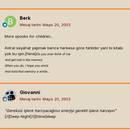
Berk
Mesaj tarihi:
Mayıs 20, 2003
More spooks for children...
Astral seyahat yapmak bence herkese göre farkldıır yani bi kitabı
yok bu işin.[hline]
Do you ever think of me
And get lost in the memory
When you do, I hope you smile
And hold that memory a while…
Giovanni
Mesaj tarihi:
Mayıs 20, 2003
"Gereksiz işlere harcıyacağınız enerjiyi gerekli işlere harcayın"
[/i]
Deep-Night[/i]
[hline]
deep.