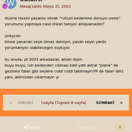
Mesaj tarihi:
Mayıs 21, 2003
dusme hissini yasamis olmak "ruhum bedenime donuyo uwee"
yorumunu yapmaya nasil imkan taniyor anlayamadim?
unitycim:
kimse yasanan seye olmaz demiyor, yasan seyin yanlis
yorumlaniyor olabilecegini soyluyor.
bu arada, yil 2003 arkadaslar, aman diyim.
buyu muyu, ruh bedenden cikmasi katli yatli astral "plane" de
gezmesi falan gibi seylere ciddi ciddi takilmayin.FR de falan diiliz
yani, aklinizdan cikarmayin :p
ÖNCEKI
1.sayfa (Toplam 8 sayfa)
SONRAKI
Paylaş
Takipçiler
0