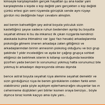
kimseyle karşılaşmadım gerçek hayattan şu ana kadar yani
karşılaştımda o kişide o kişi değildi yani gerçekten o kişi değildi
çünkü ertesi gün seni rüyamda görüştük sende aynı rüyayı
gördün mü dediğimde hayır cevabını almıştım.
asıl benim bahsettiğim şey astral boyuta yolculuk sizin
kastettiğiniz şeyse sadece ruhun bedenden ayrılıp bu boyutta
seyahat etmesi ki bu da imkansız ilk çıkan rüzgarda kendinizi
alaskada bulma ihtimaliniz var (gaz fazı hesabı) arkadaşlarımla
piskoloğa gitmemi öneren arkadaşa zaten gittiğimizi ve
arkadaşlarımdan birinin annesinin piskolog olduğunu ve bizi grup
şekilnde 1 yıldır incelediğini ve ayda bir çağırıp grupça sohbet
ettiğimizi de belirtmek isterim ki kıllanıp sorduğumda kesinlikle
şizofren yada benzeri bi sorunumuz yokmuş hatta sorunumuz bile
yokmuş bi arkadaşın depresyonda olması dışında
bence astral boyuta seyahat rüya alemine seyahat demektir ve
sizin gördüğünüz rüya ile benim gördüklerim cidden farklı emin
olabilirsiniz yada şöyle açıklıyım ejderhamızrağını okuyanlar tas ın
cehenneme düştükleri yeri bilirler kısmen oraya benziyo... böyle
diyince biraz komik kaçıyo ama öyle yani...