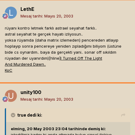
LethE
Mesaj tarihi:
Mayıs 20, 2003
rüyanı kontro letmek farklı astrael seyahat farklı..
astral seyahat te gerçek hayatı izliyosun..
yoksa rüyamda (daha matrix izlemeden) pencereden atlayıp
hoplayıp sonra pencereye yeniden zıpladığımı biliyom (üstüne
bide cs oynardım.. baya da gerçekti yani.. sonar off sıkıldım
rüyadan der uyanırdım)[hline]
I Turned Off The Light
And Murdered Dawn..
KoC
unity100
Mesaj tarihi:
Mayıs 20, 2003
true
dedi ki:
elming, 20 May 2003 23:04 tarihinde demiş ki:
istediğiniz kadını bi anda altınızda bulup cinsel ilişkiye