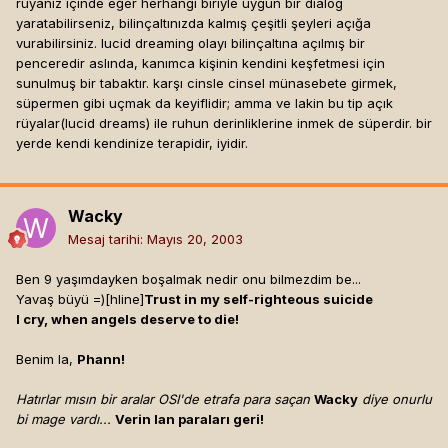
rüyanız içinde eğer herhangi biriyle uygun bir dialog
yaratabilirseniz, bilinçaltınızda kalmış çeşitli şeyleri açığa
vurabilirsiniz. lucid dreaming olayı bilinçaltına açılmış bir
penceredir aslında, kanımca kişinin kendini keşfetmesi için
sunulmuş bir tabaktır. karşı cinsle cinsel münasebete girmek,
süpermen gibi uçmak da keyiflidir; amma ve lakin bu tip açık
rüyalar(lucid dreams) ile ruhun derinliklerine inmek de süperdir. bir
yerde kendi kendinize terapidir, iyidir.
Wacky
Mesaj tarihi:
Mayıs 20, 2003
Ben 9 yaşımdayken boşalmak nedir onu bilmezdim be...
Yavaş büyü =)[hline]
Trust in my self-righteous suicide
I cry, when angels deserve to die!
Benim la,
Phann!
Hatırlar mısın bir aralar OSI'de etrafa para saçan
Wacky
diye onurlu
bi mage vardı...
Verin lan paraları geri!