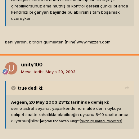
girebiliyorsunuz ama müthiş bi kontrol gerekli çünkü bi anda
kendinizi bi ganyan bayiinde bulabilirsiniz tam boşalmak
üzereyken...
beni yardin, bitirdin gulmekten.[hline]
www.mizzah.com
unity100
Mesaj tarihi:
Mayıs 20, 2003
true
dedi ki:
Aegean, 20 May 2003 23:12 tarihinde demiş ki:
sen o astral seyahat yaparkende normalde derin uykuya
dalıp 4 saatte rahatlıkla alabilceğin uykunu 8-10 saatte anca
alıyorsun[hline]
Aegean the Sazan King!!!
(given by BabacumMostors)