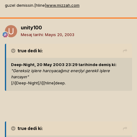
guzel demissin.[hline]
www.mizzah.com
unity100
Mesaj tarihi:
Mayıs 20, 2003
true
dedi ki:
Deep-Night, 20 May 2003 23:29 tarihinde demiş ki:
"Gereksiz işlere harcıyacağınız enerjiyi gerekli işlere
harcayın"
[/i]
Deep-Night[/i]
[hline]
deep.
true
dedi ki: