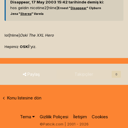
Disappear, 17 May 2003 15:42 tarihinde demiş ki:
hos geldin nicotine2[hline]
Ernest "
Disappear
" Clyburn
Jena "
Sherea
" Varela
lol[hline]
Oski The XXL Hero
Hepimiz
OSKİ
'yiz.
Paylaş
Takipçiler
0
Konu listesine dön
Tema
Gizlilik Poliçesi
İletişim
Cookies
©Paticik.com | 2001 - 2026