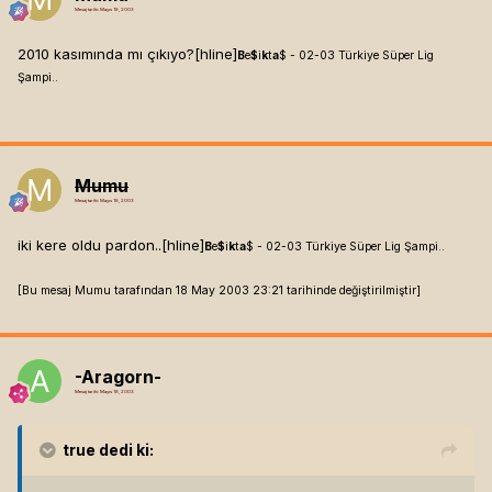
Mesaj tarihi:
Mayıs 18, 2003
2010 kasımında mı çıkıyo?[hline]
B
e
$
i
k
t
a
$ - 02-03 Türkiye Süper Lig
Şampi..
Mumu
Mesaj tarihi:
Mayıs 18, 2003
iki kere oldu pardon..[hline]
B
e
$
i
k
t
a
$ - 02-03 Türkiye Süper Lig Şampi..
[Bu mesaj Mumu tarafından 18 May 2003 23:21 tarihinde değiştirilmiştir]
-Aragorn-
Mesaj tarihi:
Mayıs 18, 2003
true
dedi ki: