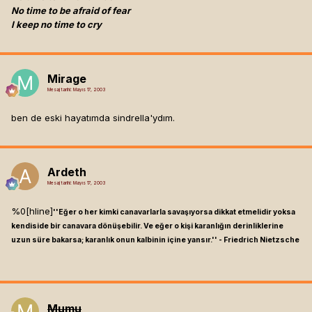
No time to be afraid of fear
I keep no time to cry
Mirage
Mesaj tarihi:
Mayıs 17, 2003
ben de eski hayatımda sindrella'ydım.
Ardeth
Mesaj tarihi:
Mayıs 17, 2003
%0[hline]
''Eğer o her kimki canavarlarla savaşıyorsa dikkat etmelidir yoksa
kendiside bir canavara dönüşebilir. Ve eğer o kişi karanlığın derinliklerine
uzun süre bakarsa; karanlık onun kalbinin içine yansır.'' - Friedrich Nietzsche
Mumu