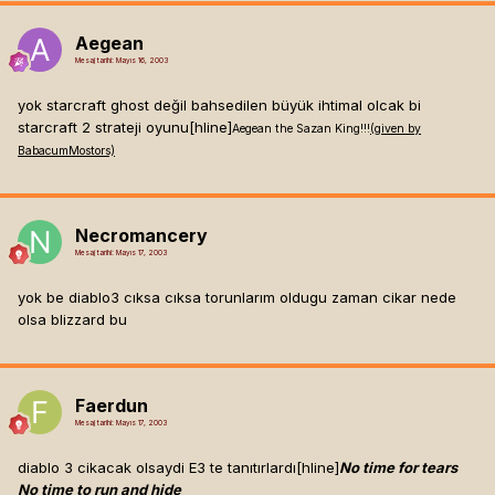
Aegean
Mesaj tarihi:
Mayıs 16, 2003
yok starcraft ghost değil bahsedilen büyük ihtimal olcak bi
starcraft 2 strateji oyunu[hline]
Aegean the Sazan King!!!
(given by
BabacumMostors)
Necromancery
Mesaj tarihi:
Mayıs 17, 2003
yok be diablo3 cıksa cıksa torunlarım oldugu zaman cikar nede
olsa blizzard bu
Faerdun
Mesaj tarihi:
Mayıs 17, 2003
diablo 3 cikacak olsaydi E3 te tanıtırlardı[hline]
No time for tears
No time to run and hide