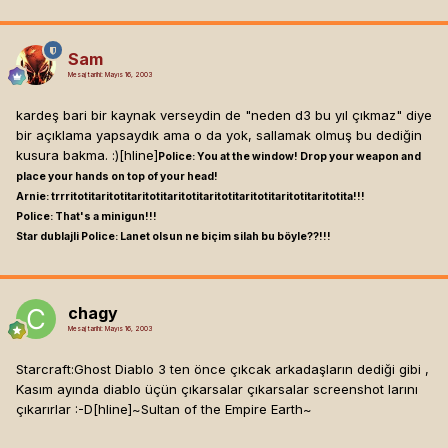
Sam
Mesaj tarihi:
Mayıs 16, 2003
kardeş bari bir kaynak verseydin de "neden d3 bu yıl çıkmaz" diye
bir açıklama yapsaydık ama o da yok, sallamak olmuş bu dediğin
kusura bakma. :)[hline]
Police: You at the window! Drop your weapon and
place your hands on top of your head!
Arnie: trrritotitaritotitaritotitaritotitaritotitaritotitaritotitaritotita!!!
Police: That's a minigun!!!
Star dublajli Police: Lanet olsun ne biçim silah bu böyle??!!!
chagy
Mesaj tarihi:
Mayıs 16, 2003
Starcraft:Ghost Diablo 3 ten önce çıkcak arkadaşların dediği gibi ,
Kasım ayında diablo üçün çıkarsalar çıkarsalar screenshot larını
çıkarırlar :-D[hline]
~Sultan of the Empire Earth~