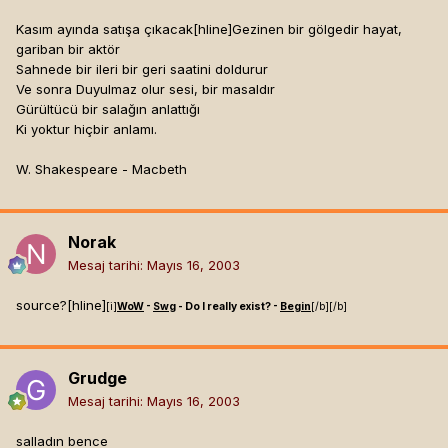
Kasım ayında satışa çıkacak[hline]
Gezinen bir gölgedir hayat,
gariban bir aktör
Sahnede bir ileri bir geri saatini doldurur
Ve sonra Duyulmaz olur sesi, bir masaldır
Gürültücü bir salağın anlattığı
Ki yoktur hiçbir anlamı.
W. Shakespeare - Macbeth
Norak
Mesaj tarihi:
Mayıs 16, 2003
source?[hline]
[i]
WoW
-
Swg
- Do I really exist? -
Begin
[/b]
[/b]
Grudge
Mesaj tarihi:
Mayıs 16, 2003
salladın bence