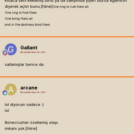
Kısaca seni keklemiş birisi ya da sallıyımda yiyen olursa eğlenirim
diyerek açtın bunu.[hline]
One ring to rule them all
One ring to find them
One bring them all
and in the darkness bind them.
Gallant
Mesaj tarihi:
Mayıs 16, 2003
sallamışlar bence de.
arcane
Mesaj tarihi:
Mayıs 16, 2003
lol diyorum sadece :)
lol
Bonecrusher özetlemiş olayı.
imkanı yok.[hline]