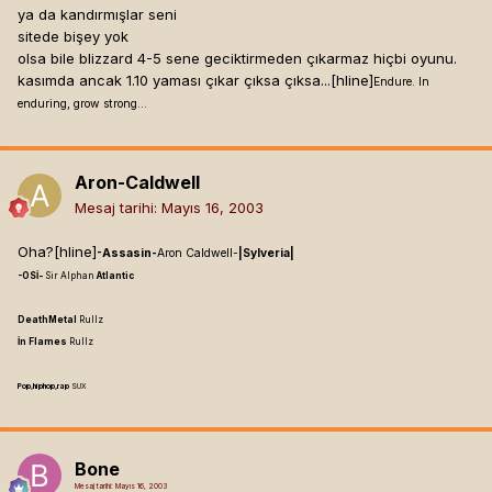
ya da kandırmışlar seni
sitede bişey yok
olsa bile blizzard 4-5 sene geciktirmeden çıkarmaz hiçbi oyunu.
kasımda ancak 1.10 yaması çıkar çıksa çıksa...[hline]
Endure. In
enduring, grow strong...
Aron-Caldwell
Mesaj tarihi:
Mayıs 16, 2003
Oha?[hline]
-Assasin-
Aron Caldwell-
|Sylveria|
-OSİ-
Sir Alphan
Atlantic
DeathMetal
Rullz
İn Flames
Rullz
Pop,hiphop,rap
SUX
Bone
Mesaj tarihi:
Mayıs 16, 2003