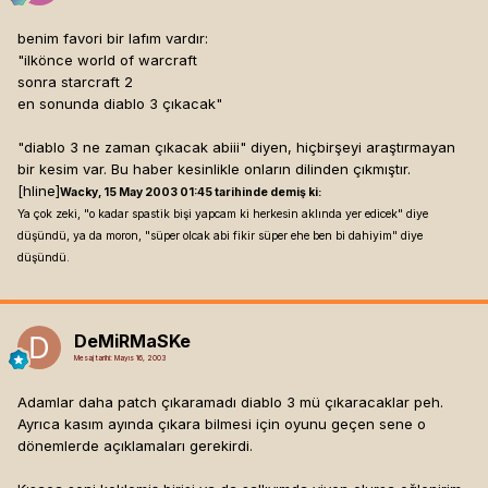
benim favori bir lafım vardır:
"ilkönce world of warcraft
sonra starcraft 2
en sonunda diablo 3 çıkacak"
"diablo 3 ne zaman çıkacak abiii" diyen, hiçbirşeyi araştırmayan
bir kesim var. Bu haber kesinlikle onların dilinden çıkmıştır.
[hline]
Wacky, 15 May 2003 01:45 tarihinde demiş ki:
Ya çok zeki, "o kadar spastik bişi yapcam ki herkesin aklında yer edicek" diye
düşündü, ya da moron, "süper olcak abi fikir süper ehe ben bi dahiyim" diye
düşündü.
DeMiRMaSKe
Mesaj tarihi:
Mayıs 16, 2003
Adamlar daha patch çıkaramadı diablo 3 mü çıkaracaklar peh.
Ayrıca kasım ayında çıkara bilmesi için oyunu geçen sene o
dönemlerde açıklamaları gerekirdi.