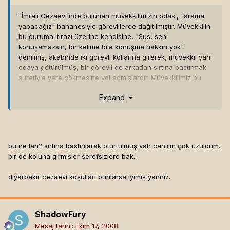
"İmralı Cezaevi'nde bulunan müvekkilimizin odası, "arama
yapacağız" bahanesiyle görevlilerce dağıtılmıştır. Müvekkilin
bu duruma itirazı üzerine kendisine, "Sus, sen
konuşamazsın, bir kelime bile konuşma hakkın yok"
denilmiş, akabinde iki görevli kollarına girerek, müvekkil yan
odaya götürülmüş, bir görevli de arkadan sırtına bastırmak
suretiyle yere çökmesine yol açmışlardır. Müvekkilimiz bu
durum karşısında, "bu uygulamadansa beni öldürün daha
Expand
iyi" demesi üzerine bir görevli "Ona da sıra gelecek"
şeklinde açık tehditte bulunmuştur."
bu ne lan? sırtına bastırılarak oturtulmuş vah canııım çok üzüldüm..
bir de koluna girmişler şerefsizlere bak..
diyarbakır cezaevi koşulları bunlarsa iyimiş yannız.
ShadowFury
Mesaj tarihi:
Ekim 17, 2008