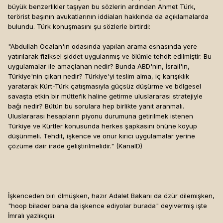
büyük benzerlikler taşıyan bu sözlerin ardından Ahmet Türk,
terörist başının avukatlarının iddiaları hakkında da açıklamalarda
bulundu. Türk konuşmasını şu sözlerle birtirdi:
"Abdullah Öcalan'ın odasında yapılan arama esnasında yere
yatırılarak fiziksel şiddet uygulanmış ve ölümle tehdit edilmiştir. Bu
uygulamalar ile amaçlanan nedir? Bunda ABD'nin, İsrail'in,
Türkiye'nin çıkarı nedir? Türkiye'yi teslim alma, iç karışıklık
yaratarak Kürt-Türk çatışmasıyla güçsüz düşürme ve bölgesel
savaşta etkin bir müttefik haline getirme uluslararası stratejiyle
bağı nedir? Bütün bu sorulara hep birlikte yanıt aranmalı.
Uluslararası hesapların piyonu durumuna getirilmek istenen
Türkiye ve Kürtler konusunda herkes şapkasını önüne koyup
düşünmeli. Tehdit, işkence ve onur kırıcı uygulamalar yerine
çözüme dair irade geliştirilmelidir." (KanalD)
İşkenceden biri ölmüşken, hazır Adalet Bakanı da özür dilemişken,
"hoop bilader bana da işkence ediyolar burada" deyivermiş işte
İmralı yazlıkçısı.