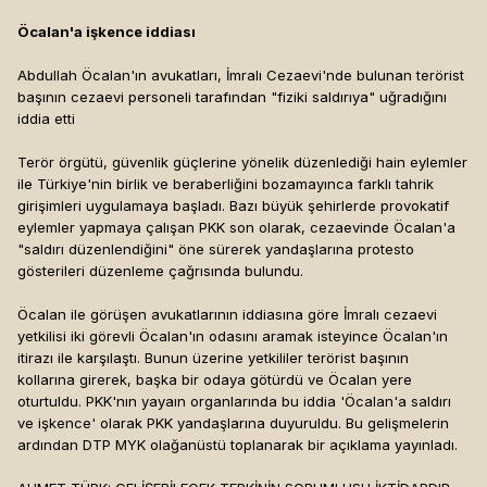
Öcalan'a işkence iddiası
Abdullah Öcalan'ın avukatları, İmralı Cezaevi'nde bulunan terörist
başının cezaevi personeli tarafından "fiziki saldırıya" uğradığını
iddia etti
Terör örgütü, güvenlik güçlerine yönelik düzenlediği hain eylemler
ile Türkiye'nin birlik ve beraberliğini bozamayınca farklı tahrik
girişimleri uygulamaya başladı. Bazı büyük şehirlerde provokatif
eylemler yapmaya çalışan PKK son olarak, cezaevinde Öcalan'a
"saldırı düzenlendiğini" öne sürerek yandaşlarına protesto
gösterileri düzenleme çağrısında bulundu.
Öcalan ile görüşen avukatlarının iddiasına göre İmralı cezaevi
yetkilisi iki görevli Öcalan'ın odasını aramak isteyince Öcalan'ın
itirazı ile karşılaştı. Bunun üzerine yetkililer terörist başının
kollarına girerek, başka bir odaya götürdü ve Öcalan yere
oturtuldu. PKK'nın yayaın organlarında bu iddia 'Öcalan'a saldırı
ve işkence' olarak PKK yandaşlarına duyuruldu. Bu gelişmelerin
ardından DTP MYK olağanüstü toplanarak bir açıklama yayınladı.