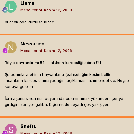
Llama
Mesaj tarihi:
Kasım 12, 2008
bi asak oda kurtulsa bizde
Nessarien
Mesaj tarihi:
Kasım 12, 2008
Böyle davranılır mı !!!11! Halkların kardeşliği adına !1!1
Şu adamlara birinin hayvanlarla (bahsettiğim kesim belli)
insanların kardeş olamayacağını açıklaması lazım öncelikle. Neyse
konuya gelelim.
İcra aşamasında mal beyanında bulunmamak yüzünden içeriye
girdiğini sanıyor galiba. Diğerinede soyadı çok yakışıyor.
Snefru
Mesaj tarihi:
Kasım 12, 2008