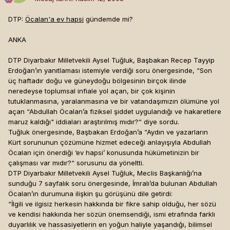
DTP:
Öcalan'a ev hapsi
gündemde mi?
ANKA
DTP Diyarbakır Milletvekili Aysel Tuğluk, Başbakan Recep Tayyip
Erdoğan’ın yanıtlaması istemiyle verdiği soru önergesinde, “Son
üç haftadır doğu ve güneydoğu bölgesinin birçok ilinde
neredeyse toplumsal infiale yol açan, bir çok kişinin
tutuklanmasına, yaralanmasına ve bir vatandaşımızın ölümüne yol
açan “Abdullah Öcalan’a fiziksel şiddet uygulandığı ve hakaretlere
maruz kaldığı" iddiaları araştırılmış mıdır?“ diye sordu.
Tuğluk önergesinde, Başbakan Erdoğan’a “Aydın ve yazarların
Kürt sorununun çözümüne hizmet edeceği anlayışıyla Abdullah
Öcalan için önerdiği ‘ev hapsi’ konusunda hükümetinizin bir
çalışması var mıdır?“ sorusunu da yöneltti.
DTP Diyarbakır Milletvekili Aysel Tuğluk, Meclis Başkanlığı’na
sunduğu 7 sayfalık soru önergesinde, İmralı’da bulunan Abdullah
Öcalan’ın durumuna ilişkin şu görüşünü dile getirdi:
“İlgili ve ilgisiz herkesin hakkında bir fikre sahip olduğu, her sözü
ve kendisi hakkında her sözün önemsendiği, ismi etrafında farklı
duyarlılık ve hassasiyetlerin en yoğun haliyle yaşandığı, bilimsel