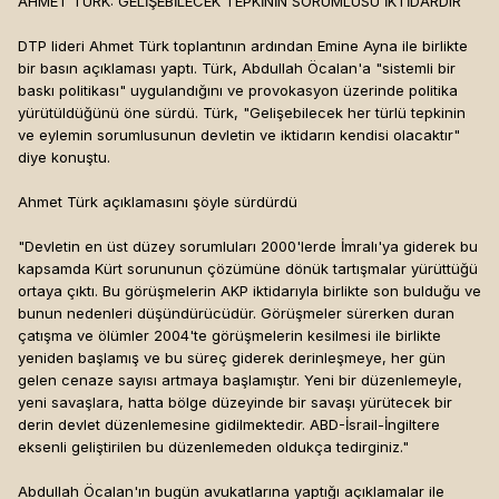
AHMET TÜRK: GELİŞEBİLECEK TEPKİNİN SORUMLUSU İKTİDARDIR
DTP lideri Ahmet Türk toplantının ardından Emine Ayna ile birlikte
bir basın açıklaması yaptı. Türk, Abdullah Öcalan'a "sistemli bir
baskı politikası" uygulandığını ve provokasyon üzerinde politika
yürütüldüğünü öne sürdü. Türk, "Gelişebilecek her türlü tepkinin
ve eylemin sorumlusunun devletin ve iktidarın kendisi olacaktır"
diye konuştu.
Ahmet Türk açıklamasını şöyle sürdürdü
"Devletin en üst düzey sorumluları 2000'lerde İmralı'ya giderek bu
kapsamda Kürt sorununun çözümüne dönük tartışmalar yürüttüğü
ortaya çıktı. Bu görüşmelerin AKP iktidarıyla birlikte son bulduğu ve
bunun nedenleri düşündürücüdür. Görüşmeler sürerken duran
çatışma ve ölümler 2004'te görüşmelerin kesilmesi ile birlikte
yeniden başlamış ve bu süreç giderek derinleşmeye, her gün
gelen cenaze sayısı artmaya başlamıştır. Yeni bir düzenlemeyle,
yeni savaşlara, hatta bölge düzeyinde bir savaşı yürütecek bir
derin devlet düzenlemesine gidilmektedir. ABD-İsrail-İngiltere
eksenli geliştirilen bu düzenlemeden oldukça tedirginiz."
Abdullah Öcalan'ın bugün avukatlarına yaptığı açıklamalar ile