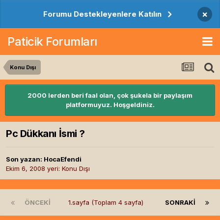
×
Forumu Destekleyenlere Katılın
Paticik Forumları
Konu Dışı
2000 lerden beri faal olan, çok şukela bir paylaşım
platformuyuz. Hoşgeldiniz.
Pc Dükkanı İsmi ?
Son yazan:
HocaEfendi
Ekim 6, 2008
yeri:
Konu Dışı
ÖNCEKI
1.sayfa (Toplam 4 sayfa)
SONRAKI