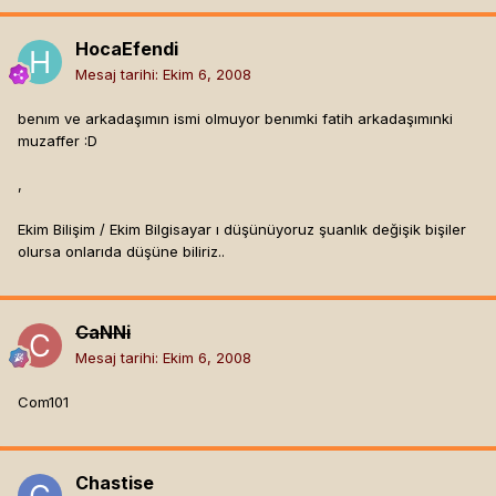
HocaEfendi
Mesaj tarihi:
Ekim 6, 2008
benım ve arkadaşımın ismi olmuyor benımki fatih arkadaşımınki
muzaffer :D
,
Ekim Bilişim / Ekim Bilgisayar ı düşünüyoruz şuanlık değişik bişiler
olursa onlarıda düşüne biliriz..
CaNNi
Mesaj tarihi:
Ekim 6, 2008
Com101
Chastise