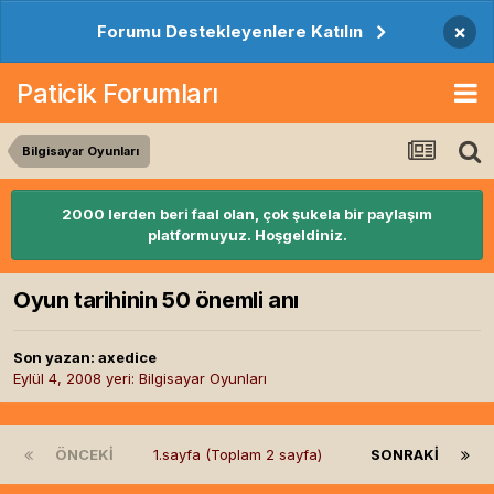
×
Forumu Destekleyenlere Katılın
Paticik Forumları
Bilgisayar Oyunları
2000 lerden beri faal olan, çok şukela bir paylaşım
platformuyuz. Hoşgeldiniz.
Oyun tarihinin 50 önemli anı
Son yazan:
axedice
Eylül 4, 2008
yeri:
Bilgisayar Oyunları
ÖNCEKI
1.sayfa (Toplam 2 sayfa)
SONRAKI