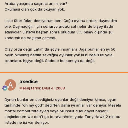
Araba yarışında şaşırtıcı an mı var?
Okuması olan çok da okuyan yok.
Liste über falan demiyorum ben. Çoğu oyunu ordaki duymadım
bile. Duymadığım için senaryolardaki sahneler de bişey ifade
etmiyolar. Liste'yi baştan sonra okudum 3-5 bişey dışında şu
kadarcık da hoşuma gitmedi.
Olay orda değil. Lafım da şöyle insanlara: Aga bunlar en iyi 50
oyun olmamış benim sevdiğim oyunlar yok ki burda!!1 ile yola
çıkanlara. Kişiye değil. Sadece bu konuya da değil.
axedice
Mesaj tarihi:
Eylül 4, 2008
Dynun bunlar en sevdiğimiz oyunlar değil demiyor kimse, oyun
tarihinde "oh my god" dedirten daha iyi anlar var deniyor. Mesela
mortal combat fatalityleri veya MI insult duel gayet başarılı
seçimlerken we don't go to ravenholm yada Tony Hawk 2 nin bu
listede ne işi var deniyor.