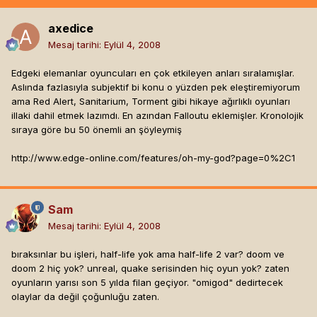
axedice
Mesaj tarihi:
Eylül 4, 2008
Edgeki elemanlar oyuncuları en çok etkileyen anları sıralamışlar.
Aslında fazlasıyla subjektif bi konu o yüzden pek eleştiremiyorum
ama Red Alert, Sanitarium, Torment gibi hikaye ağırlıklı oyunları
illaki dahil etmek lazımdı. En azından Falloutu eklemişler. Kronolojik
sıraya göre bu 50 önemli an şöyleymiş
http://www.edge-online.com/features/oh-my-god?page=0%2C1
Sam
Mesaj tarihi:
Eylül 4, 2008
bıraksınlar bu işleri, half-life yok ama half-life 2 var? doom ve
doom 2 hiç yok? unreal, quake serisinden hiç oyun yok? zaten
oyunların yarısı son 5 yılda filan geçiyor. "omigod" dedirtecek
olaylar da değil çoğunluğu zaten.