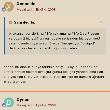
Xenocide
Mesaj tarihi:
Eylül 4, 2008
Sam
dedi ki:
bıraksınlar bu işleri, half-life yok ama half-life 2 var? doom
ve doom 2 hiç yok? unreal, quake serisinden hiç oyun yok?
zaten oyunların yarısı son 5 yılda filan geçiyor. "omigod"
dedirtecek olaylar da değil çoğunluğu zaten.
sebebi bu olabilir. dünya tarihinin en iyi PC oyunu bence Half -
Life'tır dönüm noktası olmuştur çünkü pek çok yönden. ama Half
Life yok Half Life 2 var o listede. Half life 1'de de dumura uğratan
birsürü an var.
Dynun
Mesaj tarihi:
Eylül 4, 2008