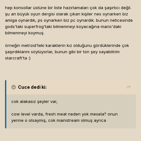
hep konsollar üstüne bir liste hazırlamaları çok da şaşırtıcı değil.
şu an büyük oyun dergisi olarak çıkan kişiler nes oynarken biz
amiga oynardık, ps oynarken biz pc oynardık. bunun neticesinde
gods'taki superfrog'taki bilmemneyi koyacağına mario'daki
bilmemneyi koymuş.
örneğin metroid'teki karakterin kız olduğunu gördüklerinde çok
şaşırdıklarını söylüyorlar, bunun gibi bir ton şey sayabilirim
starcraft'ta :)
Cuce
dedi ki:
cok alakasız şeyler var,
cow level varda, fresh meat neden yok mesela? onun
yerıne o olsaymış, cok mainstream olmuş ayrıca