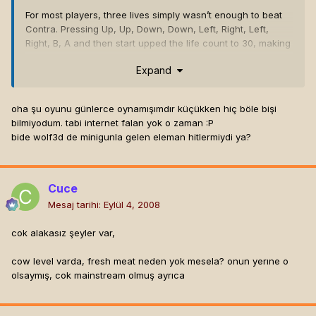
For most players, three lives simply wasn’t enough to beat
Contra. Pressing Up, Up, Down, Down, Left, Right, Left,
Right, B, A and then start upped the life count to 30, making
the game actually possible to beat.
Expand
oha şu oyunu günlerce oynamışımdır küçükken hiç böle bişi
bilmiyodum. tabi internet falan yok o zaman :P
bide wolf3d de minigunla gelen eleman hitlermiydi ya?
Cuce
Mesaj tarihi:
Eylül 4, 2008
cok alakasız şeyler var,
cow level varda, fresh meat neden yok mesela? onun yerıne o
olsaymış, cok mainstream olmuş ayrıca