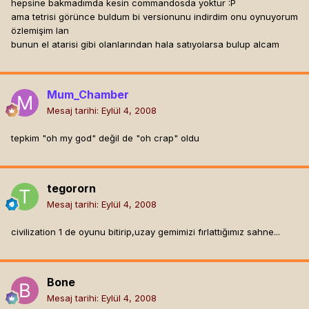
hepsine bakmadımda kesin commandosda yoktur :P
ama tetrisi görünce buldum bi versionunu indirdim onu oynuyorum
özlemişim lan
bunun el atarisi gibi olanlarından hala satıyolarsa bulup alcam
Mum_Chamber
Mesaj tarihi:
Eylül 4, 2008
tepkim "oh my god" değil de "oh crap" oldu
tegororn
Mesaj tarihi:
Eylül 4, 2008
civilization 1 de oyunu bitirip,uzay gemimizi fırlattığımız sahne...
Bone
Mesaj tarihi:
Eylül 4, 2008