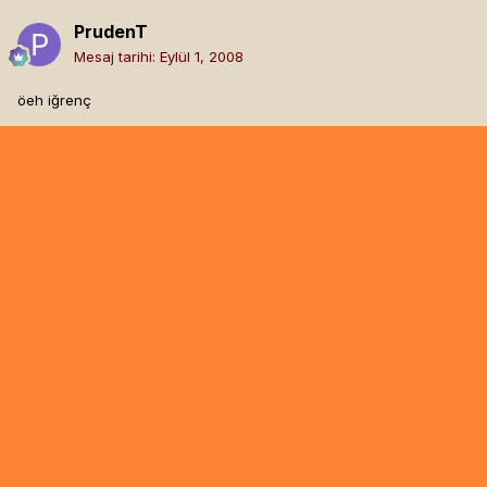
PrudenT
Mesaj tarihi:
Eylül 1, 2008
öeh iğrenç
Bombi
Mesaj tarihi:
Eylül 1, 2008
ehuahas hatunun poposu yok!
ÖNCEKI
1.sayfa (Toplam 3 sayfa)
SONRAKI
Paylaş
Takipçiler
0