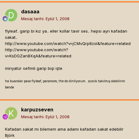
dasaaa
Mesaj tarihi:
Eylül 1, 2008
flyleaf.. garip bi kız ya.. eller kollar tavır ses.. hepsi ayrı kafadan
sakat..
http://www.youtube.com/watch?v=jCMvQrp8zoI&feature=related
http://www.youtube.com/watch?
v=KsDGZan8XqA&feature=related
minyatür sefimli garip bişi işte
ha buaralar paso flyleaf, paramore, the do dinliyorum.. azıcık takılmış olabilirim
bende
karpuzseven
Mesaj tarihi:
Eylül 1, 2008
Kafadan sakat mı bilemem ama adamı kafadan sakat edebilir
Björk