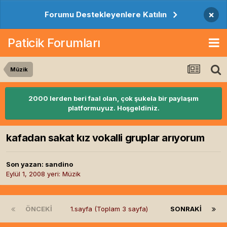
×
Forumu Destekleyenlere Katılın
Paticik Forumları
Müzik
2000 lerden beri faal olan, çok şukela bir paylaşım
platformuyuz. Hoşgeldiniz.
kafadan sakat kız vokalli gruplar arıyorum
Son yazan:
sandino
Eylül 1, 2008
yeri:
Müzik
ÖNCEKI
1.sayfa (Toplam 3 sayfa)
SONRAKI