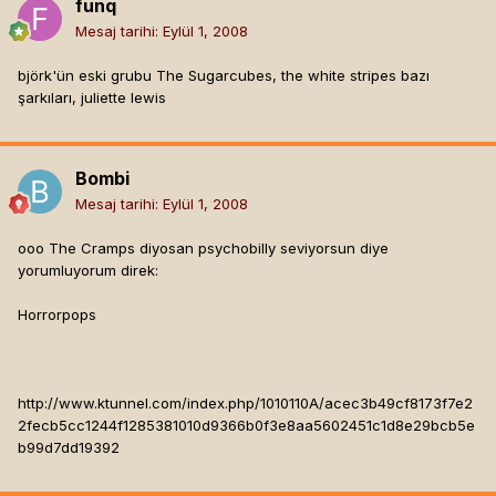
funq
Mesaj tarihi:
Eylül 1, 2008
björk'ün eski grubu The Sugarcubes, the white stripes bazı
şarkıları, juliette lewis
Bombi
Mesaj tarihi:
Eylül 1, 2008
ooo The Cramps diyosan psychobilly seviyorsun diye
yorumluyorum direk:
Horrorpops
http://www.ktunnel.com/index.php/1010110A/acec3b49cf8173f7e2
2fecb5cc1244f1285381010d9366b0f3e8aa5602451c1d8e29bcb5e
b99d7dd19392