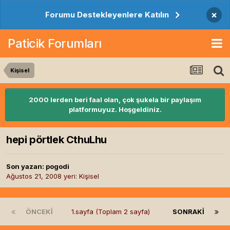
×
Forumu Destekleyenlere Katılın
Paticik Forumları
Kişisel
2000 lerden beri faal olan, çok şukela bir paylaşım
platformuyuz. Hoşgeldiniz.
hepi pörtlek CthuLhu
Son yazan:
pogodi
Ağustos 21, 2008
yeri:
Kişisel
ÖNCEKI
1.sayfa (Toplam 2 sayfa)
SONRAKI