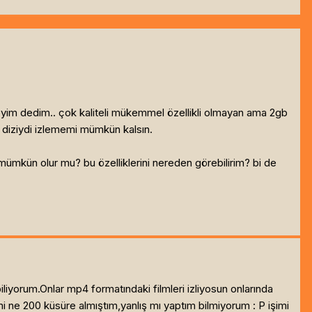
reyim dedim.. çok kaliteli mükemmel özellikli olmayan ama 2gb
i diziydi izlememi mümkün kalsın.
m mümkün olur mu? bu özelliklerini nereden görebilirim? bi de
liyorum.Onlar mp4 formatındaki filmleri izliyosun onlarında
mi ne 200 küsüre almıştım,yanlış mı yaptım bilmiyorum : P işimi