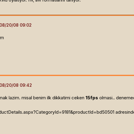
ım
ak lazim. misal benim ilk dikkatimi ceken
15fps
olmasi.. deneme
uctDetails.aspx?CategoryId=9181&productId=bd50501 adresindeki 