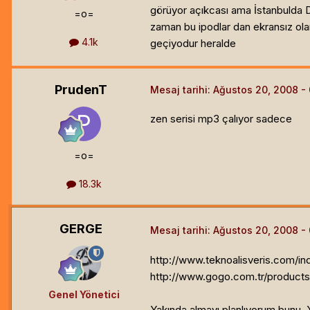
görüyor açıkcası ama İstanbulda Do
=o=
zaman bu ipodlar dan ekransız olan
4.1k
geçiyodur heralde
PrudenT
Mesaj tarihi:
Ağustos 20, 2008
zen serisi mp3 çalıyor sadece
=o=
18.3k
GERGE
Mesaj tarihi:
Ağustos 20, 2008
http://www.teknoalisveris.com
http://www.gogo.com.tr/products
Genel Yönetici
Yakında almayı planlıyorum bunu. Xvi