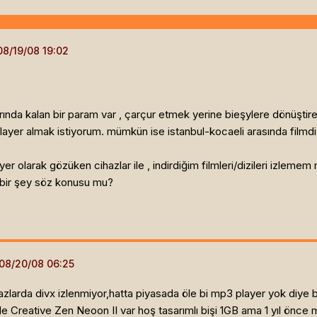
arında kalan bir param var , çarçur etmek yerine bieşylere dönüşti
player almak istiyorum. mümkün ise istanbul-kocaeli arasında filmd
er olarak gözüken cihazlar ile , indirdiğim filmleri/dizileri izleme
i bir şey söz konusu mu?
azlarda divx izlenmiyor,hatta piyasada öle bi mp3 player yok diye bi
nde Creative Zen Neoon II var hoş tasarımlı bişi 1GB ama 1 yıl önce 