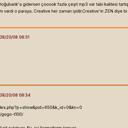
ğubank'a gidersen çooook fazla çeşit mp3 var tabi kalitesi tartışı
ı vardı o paraya. Creative her zaman iyidir.Creative'in ZEN diye bi
/index.php?p=show&pid=650&k_id=0&kn=0
/gogo-t100/
d oylatıyor. flv, avi formatlarını tanıyor.