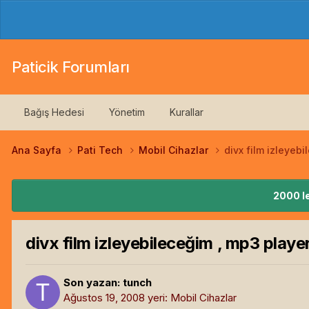
Paticik Forumları
Bağış Hedesi
Yönetim
Kurallar
Ana Sayfa
Pati Tech
Mobil Cihazlar
divx film izleyebi
2000 le
divx film izleyebileceğim , mp3 player
Son yazan:
tunch
Ağustos 19, 2008
yeri:
Mobil Cihazlar