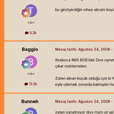
bu göstyerdiğin cihazı alıcam büy
=o=
9.3k
Baggio
Mesaj tarihi:
Ağustos 24, 2008
Koskoca N95 8GB bile Divx oynatamı
çıkar muhtemelen.
=o=
Zaten ekran küçük olduğu için bi M
13.2k
öyle izlemek zorunda kalmıştım ha
Bunneh
Mesaj tarihi:
Ağustos 24, 2008
zaten oynatmıyor divx mum un göst