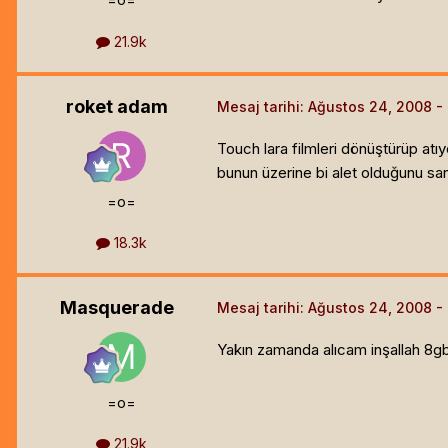
21.9k
roket adam
Mesaj tarihi:
Ağustos 24, 2008
Touch lara filmleri dönüştürüp atı
bunun üzerine bi alet olduğunu s
=o=
18.3k
Masquerade
Mesaj tarihi:
Ağustos 24, 2008
Yakın zamanda alıcam inşallah 8g
=o=
21.9k