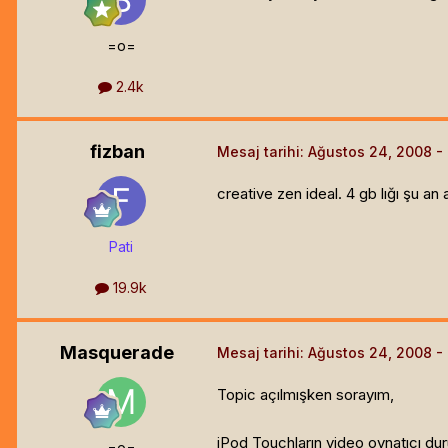
=o=
2.4k
fizban
Mesaj tarihi:
Ağustos 24, 2008
creative zen ideal. 4 gb lığı şu 
Pati
19.9k
Masquerade
Mesaj tarihi:
Ağustos 24, 2008
Topic açılmışken sorayım,
iPod Touchların video oynatıcı dur
=o=