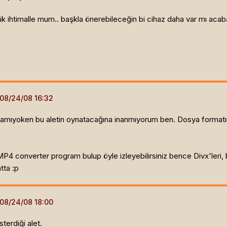
ük ihtimalle mum.. başkla önerebileceğin bi cihaz daha var mı aca
yoken bu aletin oynatacağına inanmıyorum ben. Dosya formatını tanı
P4 converter program bulup öyle izleyebilirsiniz bence Divx'leri, 
tta :p
erdiği alet.