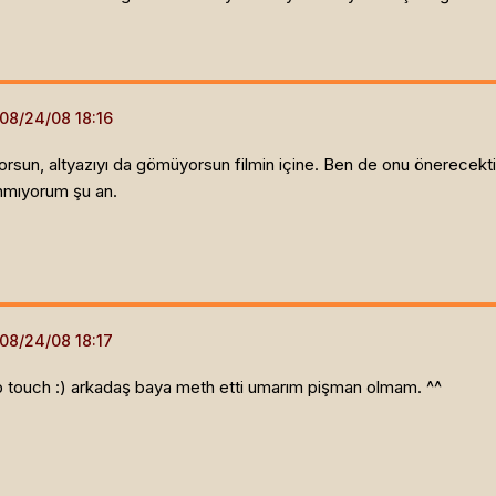
yorsun, altyazıyı da gömüyorsun filmin içine. Ben de onu önerecekti
anmıyorum şu an.
b touch :) arkadaş baya meth etti umarım pişman olmam. ^^