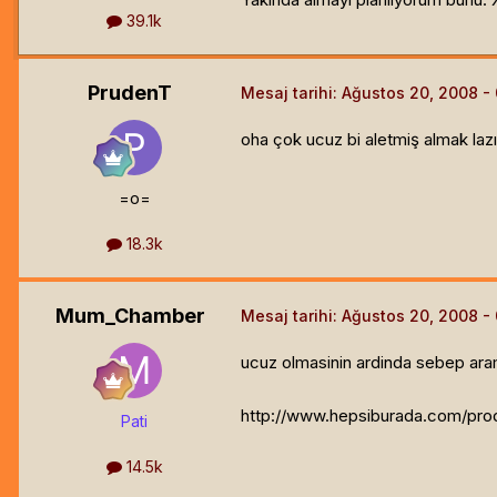
39.1k
PrudenT
Mesaj tarihi:
Ağustos 20, 2008
oha çok ucuz bi aletmiş almak laz
=o=
18.3k
Mum_Chamber
Mesaj tarihi:
Ağustos 20, 2008
ucuz olmasinin ardinda sebep aram
http://www.hepsiburada.com/prod
Pati
14.5k