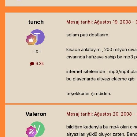
tunch
Mesaj tarihi:
Ağustos 19, 2008
selam pati dostlarım.
kısaca anlatayım , 200 milyon civ
=o=
civarında hafızaya sahip bir mp3 
9.3k
internet sitelerinde , mp3/mp4 play
bu playerlarda altyazı ekleme gib
teşekkürler şimdiden.
Valeron
Mesaj tarihi:
Ağustos 20, 2008
bildiğim kadarıyla bu mp4 olan cih
altyazıları yüklü oluyor zaten. Be