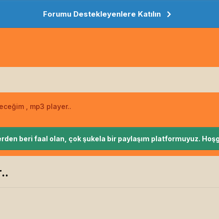
Forumu Destekleyenlere Katılın
leceğim , mp3 player..
rden beri faal olan, çok şukela bir paylaşım platformuyuz. Hoşg
..