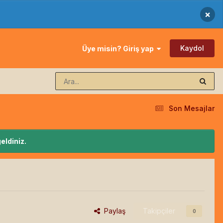
×
Kaydol
Üye misin? Giriş yap
Son Mesajlar
eldiniz.
Paylaş
Takipçiler
0