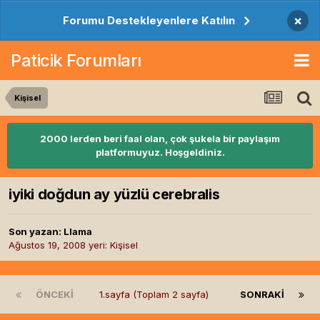
×
Forumu Destekleyenlere Katılın
Paticik Forumları
Kişisel
2000 lerden beri faal olan, çok şukela bir paylaşım
platformuyuz. Hoşgeldiniz.
iyiki doğdun ay yüzlü cerebralis
Son yazan:
Llama
Ağustos 19, 2008
yeri:
Kişisel
ÖNCEKI
1.sayfa (Toplam 2 sayfa)
SONRAKI