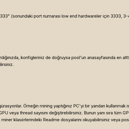
3333" (sonundaki port numarası low end hardwareler için 3333, 3-4 ek
tırdığınızda, konfigleriniz de doğruysa pool'un anasayfasında en alt
irsiniz.
rasyonlar. Örneğin mining yaptığınız PC'yi bir yandan kullanmak is
PU veya thread sayısını değiştirebilirsiniz. Bunun yanı sıra tüm G
çin miner klasörlerindeki Readme dosyalarını okuyabilirsiniz veya post