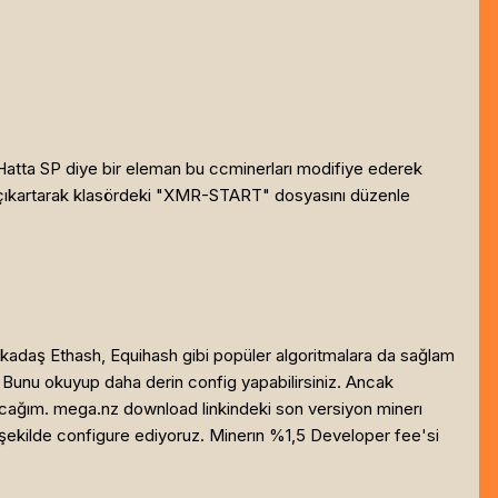
. Hatta SP diye bir eleman bu ccminerları modifiye ederek
söre çıkartarak klasördeki "XMR-START" dosyasını düzenle
rkadaş Ethash, Equihash gibi popüler algoritmalara da sağlam
t. Bunu okuyup daha derin config yapabilirsiniz. Ancak
laşacağım. mega.nz download linkindeki son versiyon minerı
ki şekilde configure ediyoruz. Minerın %1,5 Developer fee'si