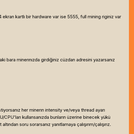
ran kartlı bir hardware var ise 5555, full mining riginiz var
taki bara minerınızda girdiğiniz cüzdan adresini yazarsanız
tiyorsanız her minerın intensity ve/veya thread ayarı
PU/CPU'ları kullansanızda bunların üzerine binecek yükü
 altından soru sorarsanız yanıtlamaya çalışırım/çalışırız.