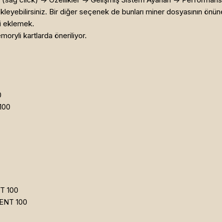
kleyebilirsiniz. Bir diğer seçenek de bunları miner dosyasının önü
i eklemek.
oryli kartlarda öneriliyor.
0
100
T 100
ENT 100