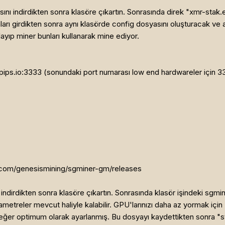
nı indirdikten sonra klasöre çıkartın. Sonrasında direk "xmr-stak.
nları girdikten sonra aynı klasörde config dosyasını oluşturacak ve a
yıp miner bunları kullanarak mine ediyor.
ips.io:3333 (sonundaki port numarası low end hardwareler için 3333
b.com/genesismining/sgminer-gm/releases
ndirdikten sonra klasöre çıkartın. Sonrasında klasör işindeki sgmi
ametreler mevcut haliyle kalabilir. GPU'larınızı daha az yormak için
eğer optimum olarak ayarlanmış. Bu dosyayı kaydettikten sonra "sta