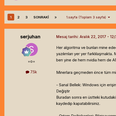
1
2
3
SONRAKI
1.sayfa (Toplam 3 sayfa)
serjuhan
Mesaj tarihi:
Aralık 22, 2017
Her algoritma ve bunları mine ede
yazılımları yer yer farklılaşmakta.
ben yine de hem nvidia hem de A
=o=
7.5k
Minerlara geçmeden önce tüm miner
- Sanal Bellek: Windows için erişim
Değiştir
Buradan sonra en üstteki kutudaki 
kaydedip kapatabilirsiniz.
- Ortam Değişkenleri: Bilgisayarım