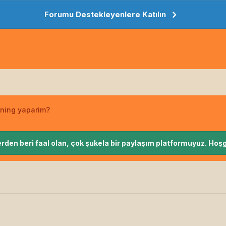
Forumu Destekleyenlere Katılın
ining yaparim?
rden beri faal olan, çok şukela bir paylaşım platformuyuz. Hoşg