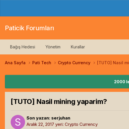
Paticik Forumları
Bağış Hedesi
Yönetim
Kurallar
Ana Sayfa
Pati Tech
Crypto Currency
[TUTO] Nasil m
2000 le
[TUTO] Nasil mining yaparim?
Son yazan:
serjuhan
Aralık 22, 2017
yeri:
Crypto Currency