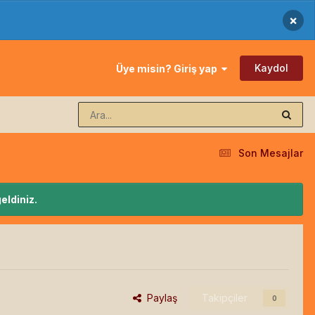
×
Kaydol
Üye misin? Giriş yap
Son Mesajlar
eldiniz.
Paylaş
Takipçiler
0