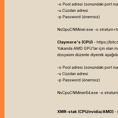
-o Pool adresi (sonundaki port num
-u Cüzdan adresi
-p Password (önemsiz)
NsGpuCNMiner.exe -o stratum+tc
Claymore's (CPU)
- https://bit
Yukarıda AMD GPU'lar için olan mi
dosyasını düzenle diyerek aşağıda
-o Pool adresi (sonundaki port num
-u Cüzdan adresi
-p Password (önemsiz)
NsCpuCNMiner64.exe -o stratum+
XMR-stak (CPU/nvidia/AMD)
- 