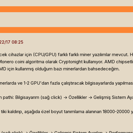
cek cihazlar için (CPU/GPU) farklı farklı miner yazılımlar mevcut.
 Monero coini algoritma olarak Cryptonight kullanıyor. AMD chipsetli
MD için kullanmış olduğum bazı minerlardan bahsedeceğim.
larda ve 1-2 GPU'dan fazla çalıştıracak bilgisayarlarda yapılması
 pathi: Bilgisayarım (sağ click) -> Özellikler -> Gelişmiş Sistem Ay
tiki kaldırıp, aşağıda özel boyut tanımlama alanınan 18000-20000 ya
 (sağ click) -> Özellikler -> Gelişmiş Sistem Ayarları -> Performan