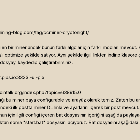
mining-blog.com/tag/ccminer-cryptonight/
len bir miner ancak bunun farklı algolar için farklı modları mevcut
lı optimize şekilde satıyor. Aynı şekilde ilgili linkten indirip kla
osyayı kaydedip çalıştırabilirsiniz.
.pips.io:3333 -u
-p x
cointalk.org/index.php?topic=638915.0
dığı bu miner baya configurable ve arayüz olarak temiz. Zaten bu a
indeki ilk postta miner DL linki ve ayarlarını içerek bir post mevcu
nun için ilgili configi içeren bat dosyasının içeriğini aşağıda pay
rttıktan sonra "start.bat" dosyasını açıyoruz. Bat dosyasını aşağıda