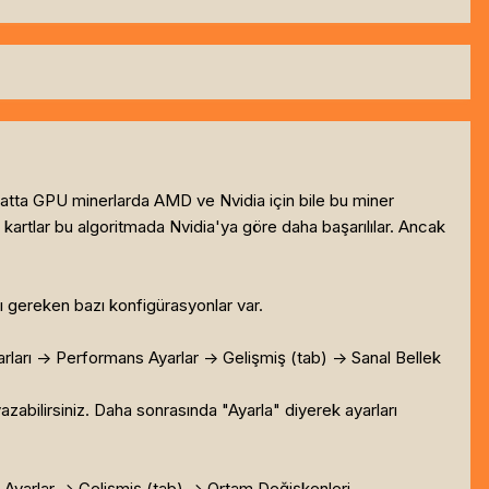
 Hatta GPU minerlarda AMD ve Nvidia için bile bu miner
 kartlar bu algoritmada Nvidia'ya göre daha başarılılar. Ancak
 gereken bazı konfigürasyonlar var.
arları -> Performans Ayarlar -> Gelişmiş (tab) -> Sanal Bellek
zabilirsiniz. Daha sonrasında "Ayarla" diyerek ayarları
s Ayarlar -> Gelişmiş (tab) -> Ortam Değişkenleri