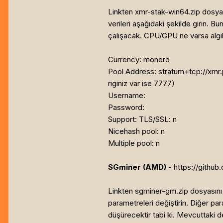
Linkten xmr-stak-win64.zip dosyası
verileri aşağıdaki şekilde girin. Bu
çalışacak. CPU/GPU ne varsa algıla
Currency: monero
Pool Address: stratum+tcp://xmr.p
riginiz var ise 7777)
Username:
Password:
Support: TLS/SSL: n
Nicehash pool: n
Multiple pool: n
SGminer (AMD)
- https://githu
Linkten sgminer-gm.zip dosyasını i
parametreleri değiştirin. Diğer par
düşürecektir tabi ki. Mevcuttaki d