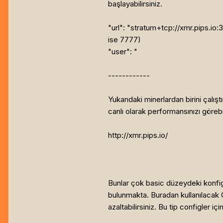
başlayabilirsiniz.
"url": "stratum+tcp://xmr.pips.io:
ise 7777)
"user": "
------------
Yukarıdaki minerlardan birini çalış
canlı olarak performansınızı görebil
http://xmr.pips.io/
Bunlar çok basic düzeydeki konfigü
bulunmakta. Buradan kullanılacak G
azaltabilirsiniz. Bu tip configler i