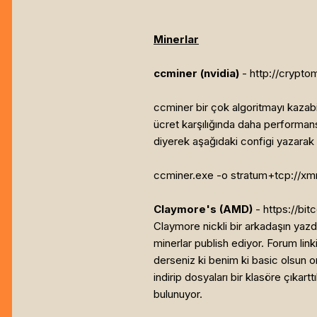
Minerlar
ccminer (nvidia)
- http://crypto
ccminer bir çok algoritmayı kazabi
ücret karşılığında daha performans
diyerek aşağıdaki configi yazarak d
ccminer.exe -o stratum+tcp://xmr
Claymore's (AMD)
- https://bit
Claymore nickli bir arkadaşın yaz
minerlar publish ediyor. Forum link
derseniz ki benim ki basic olsun o
indirip dosyaları bir klasöre çıka
bulunuyor.