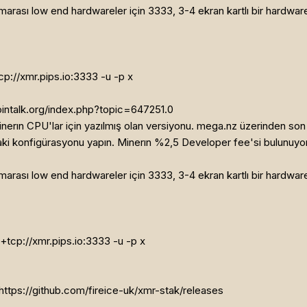
arası low end hardwareler için 3333, 3-4 ekran kartlı bir hardware 
p://xmr.pips.io:3333 -u
-p x
cointalk.org/index.php?topic=647251.0
nerın CPU'lar için yazılmış olan versiyonu. mega.nz üzerinden son 
ki konfigürasyonu yapın. Minerın %2,5 Developer fee'si bulunuyor
arası low end hardwareler için 3333, 3-4 ekran kartlı bir hardware 
tcp://xmr.pips.io:3333 -u
-p x
https://github.com/fireice-uk/xmr-stak/releases