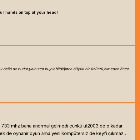
ur hands on top of your head!
 belki de budur,yalnızca bu,olabildiğince büyük bir üzüntü,ölmeden önce
da 733 mhz bana anormal gelmedi çünkü ut2003 de o kadar
esek de oynanır oyun ama yeni kompütersiz de keyfi çıkmaz..