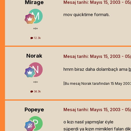
Mirage
Mesaj tarihi:
Mayıs 15, 2003
mov quicktime formatı.
=o=
12.3k
Norak
Mesaj tarihi:
Mayıs 15, 2003
hmm biraz daha dolambaçlı ama
b
=o=
[Bu mesaj Norak tarafından 15 May 2003 1
34.3k
Popeye
Mesaj tarihi:
Mayıs 15, 2003
o kızı nasıl yapmışlar öyle
süperdi ya kızın mimikleri falan d