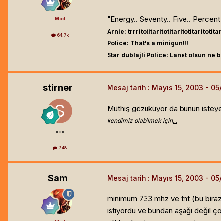
"Energy.. Seventy.. Five.. Percent.
Mod
Arnie: trrritotitaritotitaritotitaritotitar
64.7k
Police: That's a minigun!!!
Star dublajli Police: Lanet olsun ne b
stirner
Mesaj tarihi:
Mayıs 15, 2003
Müthiş gözüküyor da bunun isteyec
kendimiz olabilmek için
...
=o=
248
Sam
Mesaj tarihi:
Mayıs 15, 2003
minimum 733 mhz ve tnt (bu biraz
istiyordu ve bundan aşağı değil ç