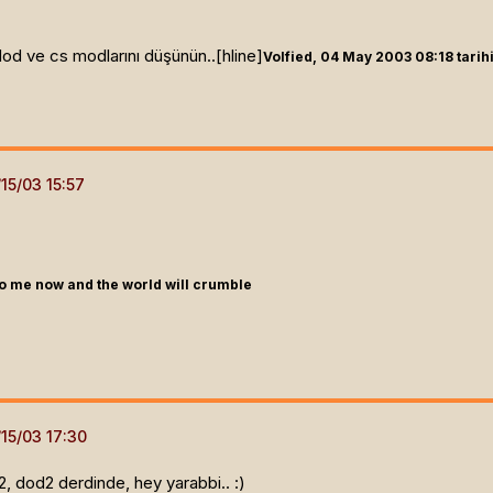
dod ve cs modlarını düşünün..[hline]
Volfied, 04 May 2003 08:18 tarih
o me now and the world will crumble
s2, dod2 derdinde, hey yarabbi.. :)