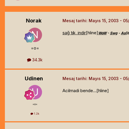
Norak
Mesaj tarihi:
Mayıs 15, 2003
sağ tık, indir
[hline]
WoW
-
Swg
-
Ao
[b
=o=
34.3k
Udinen
Mesaj tarihi:
Mayıs 15, 2003
Acilmadi bende...[hline]
=o=
1.2k