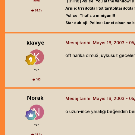
:)[hline]
Mod
Police: You at the window! 
Arnie: trrritotitaritotitaritotitaritotitar
64.7k
Police: That's a minigun!!!
Star dublajli Police: Lanet olsun ne b
klavye
Mesaj tarihi:
Mayıs 16, 2003
off harika olmu$, uykusuz geceler 
=o=
195
Norak
Mesaj tarihi:
Mayıs 16, 2003
o uzun-ince yaratığı beğendim ben
=o=
34.3k