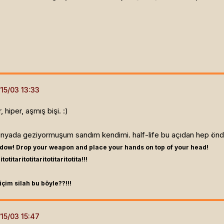
 hiper, aşmış bişi. :)
dünyada geziyormuşum sandım kendimi. half-life bu açıdan hep öndeydi
indow! Drop your weapon and place your hands on top of your head!
itotitaritotitaritotitaritotita!!!
içim silah bu böyle??!!!