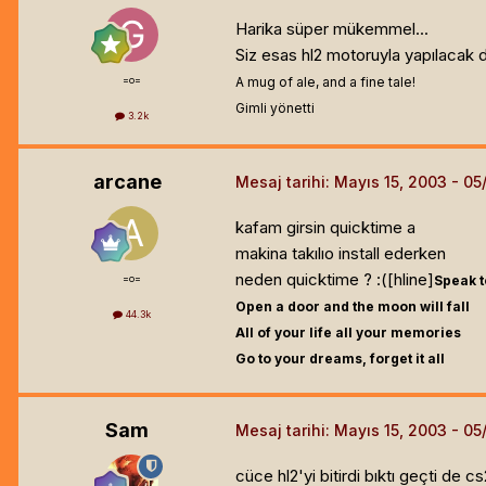
Harika süper mükemmel...
Siz esas hl2 motoruyla yapılacak 
=o=
A mug of ale, and a fine tale!
Gimli yönetti
3.2k
arcane
Mesaj tarihi:
Mayıs 15, 2003
kafam girsin quicktime a
makina takılıo install ederken
neden quicktime ? :([hline]
=o=
Speak t
Open a door and the moon will fall
44.3k
All of your life all your memories
Go to your dreams, forget it all
Sam
Mesaj tarihi:
Mayıs 15, 2003
cüce hl2'yi bitirdi bıktı geçti de c