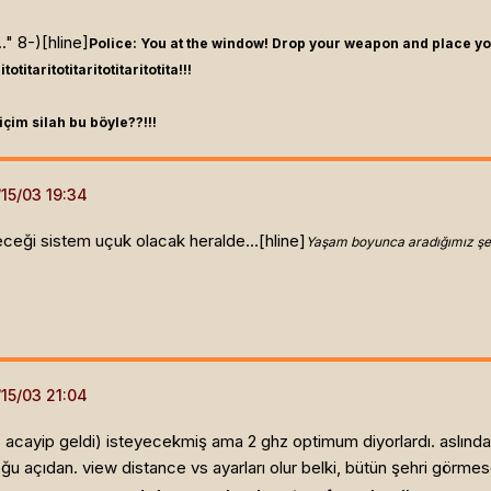
." 8-)[hline]
Police: You at the window! Drop your weapon and place yo
itotitaritotitaritotitaritotita!!!
içim silah bu böyle??!!!
eği sistem uçuk olacak heralde...[hline]
Yaşam boyunca aradığımız şey
 acayip geldi) isteyecekmiş ama 2 ghz optimum diyorlardı. aslın
oğu açıdan. view distance vs ayarları olur belki, bütün şehri görm