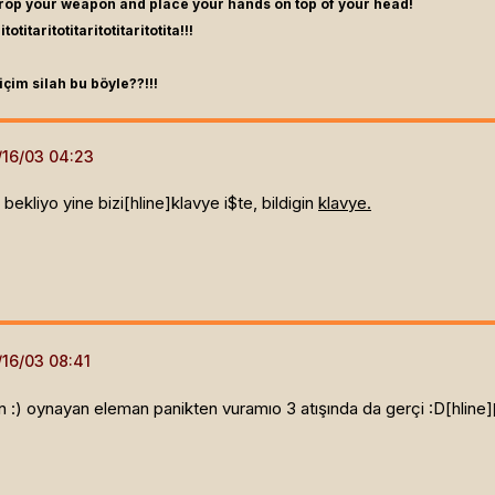
Drop your weapon and place your hands on top of your head!
itotitaritotitaritotitaritotita!!!
içim silah bu böyle??!!!
bekliyo yine bizi[hline]
klavye i$te, bildigin
klavye.
 :) oynayan eleman panikten vuramıo 3 atışında da gerçi :D[hline]