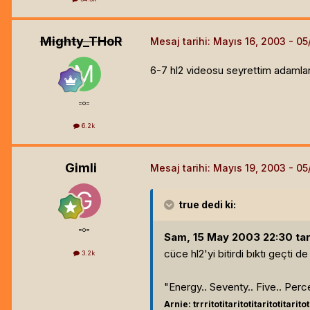
Mighty_THoR
Mesaj tarihi:
Mayıs 16, 2003
6-7 hl2 videosu seyrettim adamlar
=o=
6.2k
Gimli
Mesaj tarihi:
Mayıs 19, 2003
true
dedi ki:
=o=
Sam, 15 May 2003 22:30 tar
cüce hl2'yi bitirdi bıktı geçti 
3.2k
"Energy.. Seventy.. Five.. Perce
Arnie: trrritotitaritotitaritotitaritoti