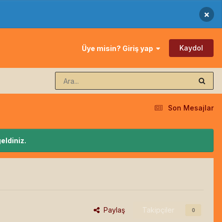
×
Kaydol
Üye misin? Giriş yap
Son Mesajlar
eldiniz.
Paylaş
Takipçiler
0