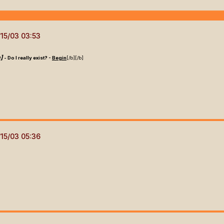
]
- Do I really exist? -
Begin
[/b]
[/b]