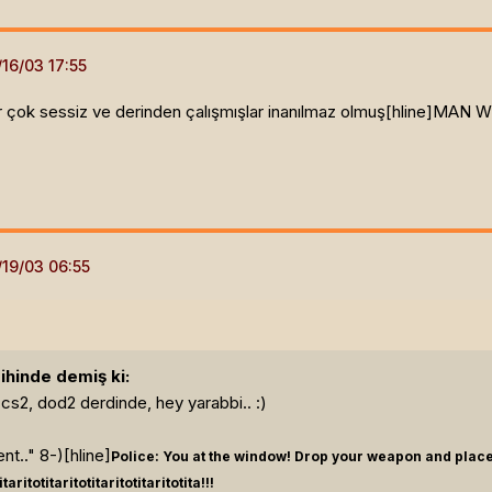
 çok sessiz ve derinden çalışmışlar inanılmaz olmuş[hline]
MAN W
ihinde demiş ki:
de cs2, dod2 derdinde, hey yarabbi.. :)
nt.." 8-)[hline]
Police: You at the window! Drop your weapon and place
taritotitaritotitaritotitaritotita!!!