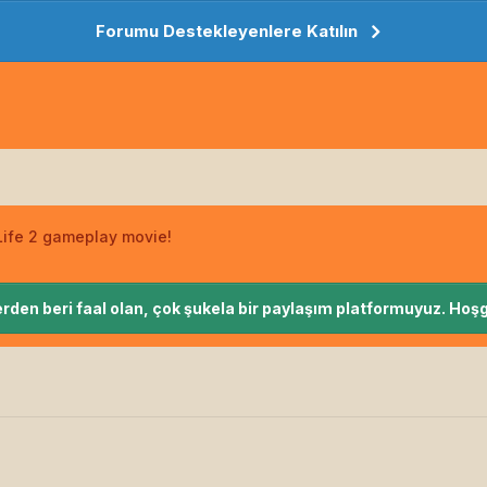
Forumu Destekleyenlere Katılın
Life 2 gameplay movie!
rden beri faal olan, çok şukela bir paylaşım platformuyuz. Hoşg
!