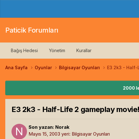
Paticik Forumları
Bağış Hedesi
Yönetim
Kurallar
Ana Sayfa
Oyunlar
Bilgisayar Oyunları
E3 2k3 - Half-
2000 le
E3 2k3 - Half-Life 2 gameplay movie
Son yazan:
Norak
Mayıs 15, 2003
yeri:
Bilgisayar Oyunları