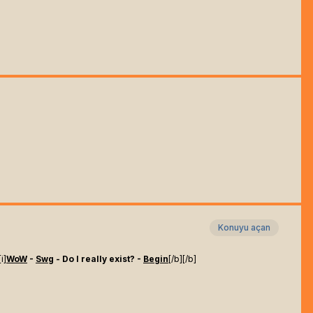
Konuyu açan
[i]
WoW
-
Swg
- Do I really exist? -
Begin
[/b]
[/b]