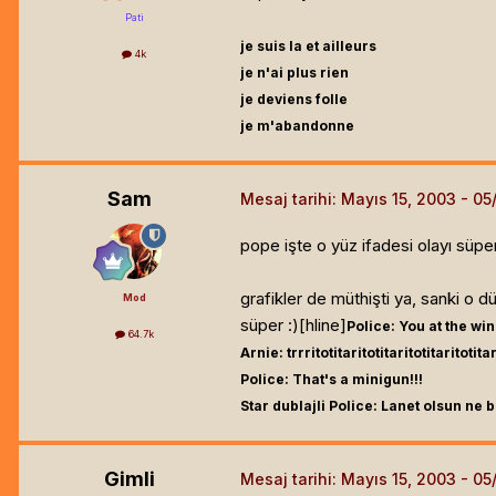
Pati
je suis la et ailleurs
4k
je n'ai plus rien
je deviens folle
je m'abandonne
Sam
Mesaj tarihi:
Mayıs 15, 2003
pope işte o yüz ifadesi olayı süper,
grafikler de müthişti ya, sanki o 
Mod
süper :)[hline]
Police: You at the w
64.7k
Arnie: trrritotitaritotitaritotitaritotitar
Police: That's a minigun!!!
Star dublajli Police: Lanet olsun ne b
Gimli
Mesaj tarihi:
Mayıs 15, 2003