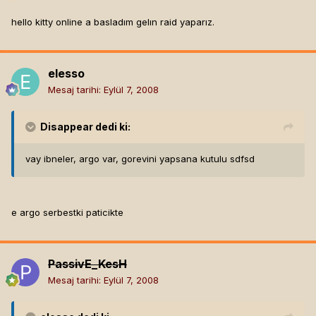
hello kitty online a basladım gelın raid yaparız.
elesso
Mesaj tarihi:
Eylül 7, 2008
Disappear
dedi ki:
vay ibneler, argo var, gorevini yapsana kutulu sdfsd
e argo serbestki paticikte
PassivE_KesH
Mesaj tarihi:
Eylül 7, 2008