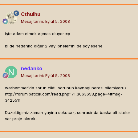
Cthulhu
Mesaj tarihi:
Eylül 5, 2008
işte adam etmek açmak oluyor =p
bi de nedanko diğer 2 vay ibneler'ini de söylesene.
nedanko
Mesaj tarihi:
Eylül 5, 2008
warhammer'da sorun cikti, sorunun kaynagi neresi bilemiyoruz..
http://forum.paticik.com/read.php?71,3063658,page=4#msg-
3425511
Duzelttigimiz zaman yayina sokucaz, sonrasinda baska alt siteler
var proje olarak..