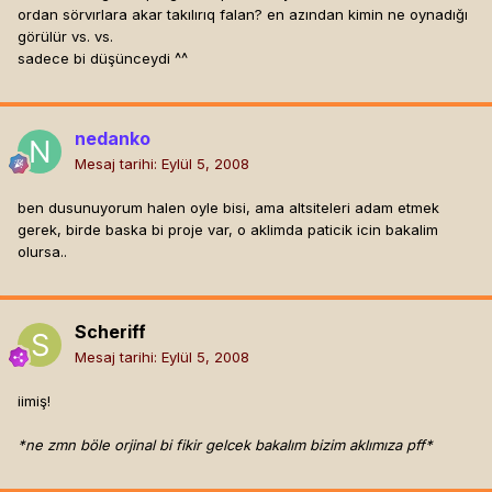
ordan sörvırlara akar takılırıq falan? en azından kimin ne oynadığı
görülür vs. vs.
sadece bi düşünceydi ^^
nedanko
Mesaj tarihi:
Eylül 5, 2008
ben dusunuyorum halen oyle bisi, ama altsiteleri adam etmek
gerek, birde baska bi proje var, o aklimda paticik icin bakalim
olursa..
Scheriff
Mesaj tarihi:
Eylül 5, 2008
iimiş!
*ne zmn böle orjinal bi fikir gelcek bakalım bizim aklımıza pff*