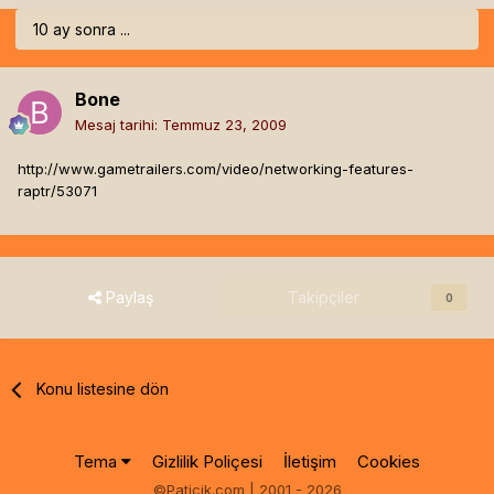
10 ay sonra ...
Bone
Mesaj tarihi:
Temmuz 23, 2009
http://www.gametrailers.com/video/networking-features-
raptr/53071
Paylaş
Takipçiler
0
Konu listesine dön
Tema
Gizlilik Poliçesi
İletişim
Cookies
©Paticik.com | 2001 - 2026