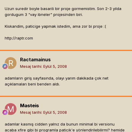
Uzun suredir boyle basarili bir proje gormemistim. Son 2-3 yilda
gordugum 3 "vay ibneler" projesinden biri.
Kiskandim, paticige yapmak istedim, ama zor bi proje :(
http://raptr.com
Ractamainus
Mesaj tarihi:
Eylül 5, 2008
adamların giriş sayfasında, olayı yarım dakikada çok net
açıklamaları beni benden aldı.
Masteis
Mesaj tarihi:
Eylül 5, 2008
adamlar kasmış cidden yalnız da bunun minimal bi versionu
acaba xfire gibi bi programla paticik'e yönlendirilebilirmi? hemide