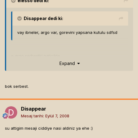
elesso
dedi ki:
Disappear
dedi ki:
vay ibneler, argo var, gorevini yapsana kutulu sdfsd
e argo serbestki paticikte
Expand
bok serbest.
Disappear
Mesaj tarihi:
Eylül 7, 2008
su attigim mesaji ciddiye nasi aldiniz ya ehe :)