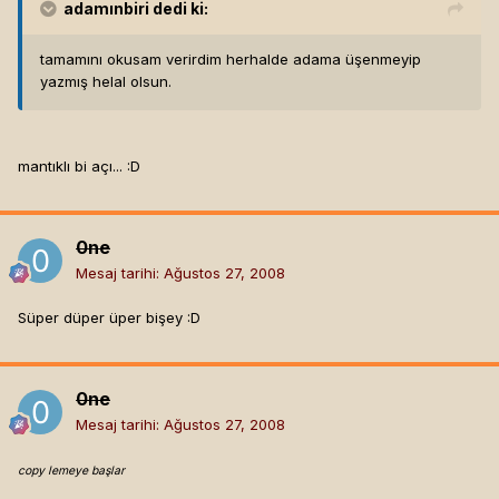
adamınbiri
dedi ki:
tamamını okusam verirdim herhalde adama üşenmeyip
yazmış helal olsun.
mantıklı bi açı... :D
0ne
Mesaj tarihi:
Ağustos 27, 2008
Süper düper üper bişey :D
0ne
Mesaj tarihi:
Ağustos 27, 2008
copy lemeye başlar