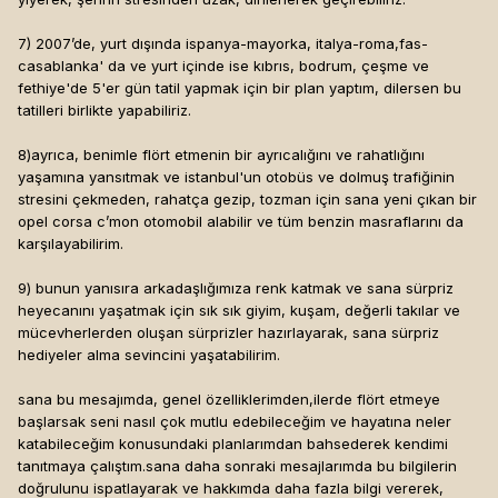
7) 2007’de, yurt dışında ispanya-mayorka, italya-roma,fas-
casablanka' da ve yurt içinde ise kıbrıs, bodrum, çeşme ve
fethiye'de 5'er gün tatil yapmak için bir plan yaptım, dilersen bu
tatilleri birlikte yapabiliriz.
8)ayrıca, benimle flört etmenin bir ayrıcalığını ve rahatlığını
yaşamına yansıtmak ve istanbul'un otobüs ve dolmuş trafiğinin
stresini çekmeden, rahatça gezip, tozman için sana yeni çıkan bir
opel corsa c’mon otomobil alabilir ve tüm benzin masraflarını da
karşılayabilirim.
9) bunun yanısıra arkadaşlığımıza renk katmak ve sana sürpriz
heyecanını yaşatmak için sık sık giyim, kuşam, değerli takılar ve
mücevherlerden oluşan sürprizler hazırlayarak, sana sürpriz
hediyeler alma sevincini yaşatabilirim.
sana bu mesajımda, genel özelliklerimden,ilerde flört etmeye
başlarsak seni nasıl çok mutlu edebileceğim ve hayatına neler
katabileceğim konusundaki planlarımdan bahsederek kendimi
tanıtmaya çalıştım.sana daha sonraki mesajlarımda bu bilgilerin
doğrulunu ispatlayarak ve hakkımda daha fazla bilgi vererek,