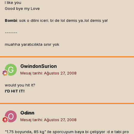
I like you
Good bye my Love
Bombi
: sok o dilini iceri. bi de lol demis ya..lol demis ya!
-------
muahha yaratıcılıkta sınır yok
GwindonSurion
Mesaj tarihi:
Ağustos 27, 2008
would you hit it?
I'D HIT IT!
Odinn
Mesaj tarihi:
Ağustos 27, 2008
"1.75 boyunda, 85 kg" ile sporcuyum baya bi çelişiyor :d e tabi pro