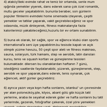
4) ataköy’deki evimde rahat ve temiz bir ortamda, senle mum
ışığında yemekler yiyerek, dans ederek sana çok özel romantik,
mutlu geceler yaşatabilirim. bununla beraber, son günlerin
popüler filmlerini evimdeki home sinemada izleyerek, çeşitli
yemekler ve tatlılar yaparak, vakit geçirebileceğimiz ve spor
odasında, müzik dinleyerek, fitness makinalarıyla fazla
kalorilerimizi yakabileceğimiz,huzurlu bir ev ortamı sunabilirim.
5) buna ek olarak, bir sağlık, spor ve eğlence klubü olan sports
international’a seni üye yapabilirim.bu tesisde kapalı ve açık
olimpik yüzme havuzu, 50 çeşit spor aleti ve fitness makinası,
sauna, solaryum, türk hamamı, step ve aerobik, latin dansları
kursu, tenis ve squash kortları ve güneşlenme tesisleri
bulumaktadır. dilersen bu olanaklardan haftanın 7 günü,
istediğimiz saatlerde faydalanabilir, yüzerek, güneşlenerek, step,
aerobik ve spor yaparak,dans ederek, tenis oynarak, çok
eğlenceli, aktif günler geçirebiliriz.
6) ayrıca yazın veya kışın hafta sonlarını, istanbul' un çevresinde
yer alan polonezköy,şile, kilyos, abant gölü gibi küçük tatil
yerlerine, araba ile seyahat ederek gider ve hafta sonlarını bu tatil
yerlerinde, gezerek, fotoğraflar çekerek, özel yöre yemekleri
yiyerek, şehrin stresinden uzak, dinlenerek geçirebiliriz.