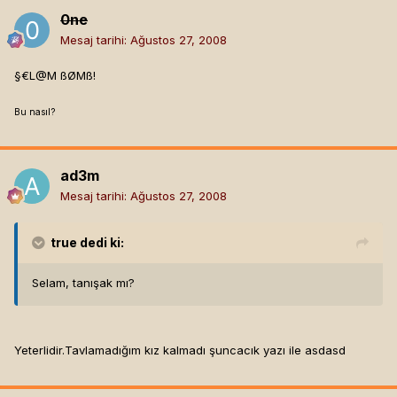
0ne
Mesaj tarihi:
Ağustos 27, 2008
§€L@M ßØMß!
Bu nasıl?
ad3m
Mesaj tarihi:
Ağustos 27, 2008
true
dedi ki:
Selam, tanışak mı?
Yeterlidir.Tavlamadığım kız kalmadı şuncacık yazı ile asdasd