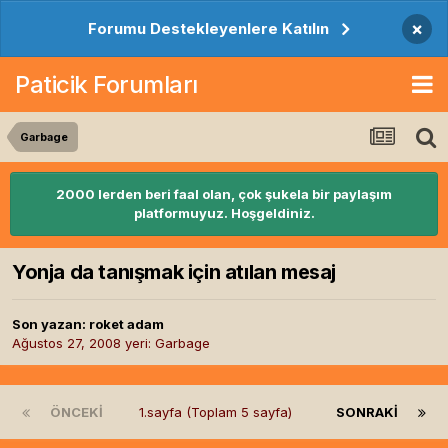
×
Forumu Destekleyenlere Katılın
Paticik Forumları
Garbage
2000 lerden beri faal olan, çok şukela bir paylaşım
platformuyuz. Hoşgeldiniz.
Yonja da tanışmak için atılan mesaj
Son yazan:
roket adam
Ağustos 27, 2008
yeri:
Garbage
ÖNCEKI
1.sayfa (Toplam 5 sayfa)
SONRAKI