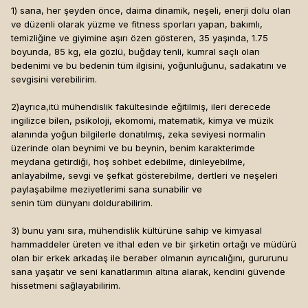
1) sana, her şeyden önce, daima dinamik, neşeli, enerji dolu olan
ve düzenli olarak yüzme ve fitness sporları yapan, bakımlı,
temizliğine ve giyimine aşırı özen gösteren, 35 yaşında, 1.75
boyunda, 85 kg, ela gözlü, buğday tenli, kumral saçlı olan
bedenimi ve bu bedenin tüm ilgisini, yoğunluğunu, sadakatını ve
sevgisini verebilirim.
2)ayrıca,itü mühendislik fakültesinde eğitilmiş, ileri derecede
ingilizce bilen, psikoloji, ekomomi, matematik, kimya ve müzik
alanında yoğun bilgilerle donatılmış, zeka seviyesi normalin
üzerinde olan beynimi ve bu beynin, benim karakterimde
meydana getirdiği, hoş sohbet edebilme, dinleyebilme,
anlayabilme, sevgi ve şefkat gösterebilme, dertleri ve neşeleri
paylaşabilme meziyetlerimi sana sunabilir ve
senin tüm dünyanı doldurabilirim.
3) bunu yanı sıra, mühendislik kültürüne sahip ve kimyasal
hammaddeler üreten ve ithal eden ve bir şirketin ortağı ve müdürü
olan bir erkek arkadaş ile beraber olmanın ayrıcalığını, gururunu
sana yaşatır ve seni kanatlarımın altına alarak, kendini güvende
hissetmeni sağlayabilirim.