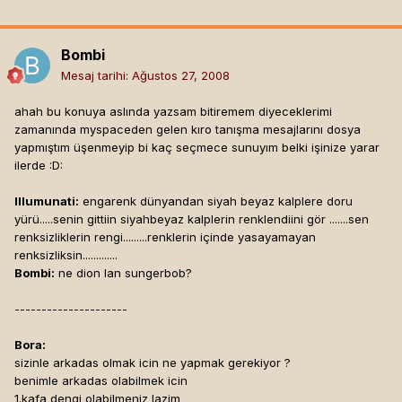
Bombi
Mesaj tarihi:
Ağustos 27, 2008
ahah bu konuya aslında yazsam bitiremem diyeceklerimi
zamanında myspaceden gelen kıro tanışma mesajlarını dosya
yapmıştım üşenmeyip bi kaç seçmece sunuyım belki işinize yarar
ilerde :D:
Illumunati:
engarenk dünyandan siyah beyaz kalplere doru
yürü.....senin gittiin siyahbeyaz kalplerin renklendiini gör .......sen
renksizliklerin rengi.........renklerin içinde yasayamayan
renksizliksin.............
Bombi:
ne dion lan sungerbob?
---------------------
Bora:
sizinle arkadas olmak icin ne yapmak gerekiyor ?
benimle arkadas olabilmek icin
1.kafa dengi olabilmeniz lazim