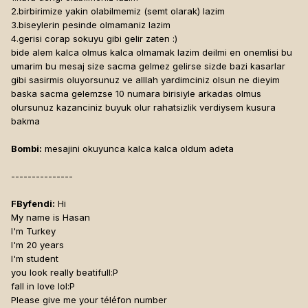
2.birbirimize yakin olabilmemiz (semt olarak) lazim
3.biseylerin pesinde olmamaniz lazim
4.gerisi corap sokuyu gibi gelir zaten :)
bide alem kalca olmus kalca olmamak lazim deilmi en onemlisi bu
umarim bu mesaj size sacma gelmez gelirse sizde bazi kasarlar
gibi sasirmis oluyorsunuz ve alllah yardimciniz olsun ne dieyim
baska sacma gelemzse 10 numara birisiyle arkadas olmus
olursunuz kazanciniz buyuk olur rahatsizlik verdiysem kusura
bakma
Bombi:
mesajini okuyunca kalca kalca oldum adeta
---------------
FByfendi:
Hi
My name is Hasan
I'm Turkey
I'm 20 years
I'm student
you look really beatifull:P
fall in love lol:P
Please give me your téléfon number