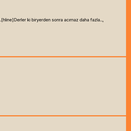
[hline]
Derler ki biryerden sonra acımaz daha fazla..
.