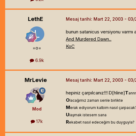
LethE
Mesaj tarihi:
Mart 22, 2003
bunun satanicus versiyonu varmı 
And Murdered Dawn..
KoC
=o=
6.9k
MrLevie
Mesaj tarihi:
Mart 22, 2003
hepiniz çarpılcanız!!!:D[hline]
T
anrı
O
lacağımız zaman senle birlikte
M
erak ediyorum kalbim nasıl çarpacak
Mod
U
laşmak istesem sana
17k
R
ekabet nasıl edeceğim bu duyguyla?