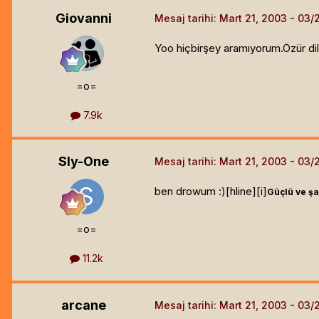
Giovanni
Mesaj tarihi:
Mart 21, 2003
Yoo hiçbirşey aramıyorum.Özür di
=o=
7.9k
Sly-One
Mesaj tarihi:
Mart 21, 2003
ben drowum :)[hline]
[i]
Güçlü ve şan
=o=
11.2k
arcane
Mesaj tarihi:
Mart 21, 2003