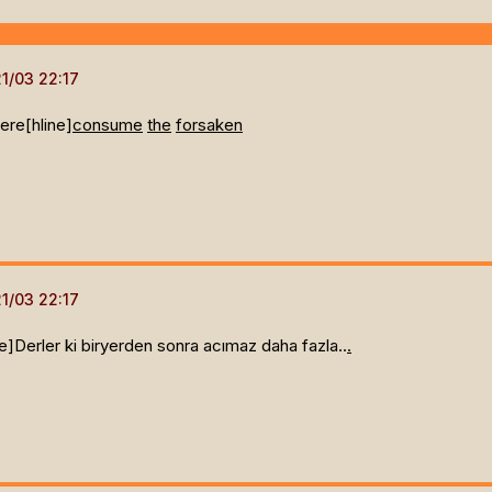
ere[hline]
c
o
n
s
u
m
e
the
forsaken
e]
Derler ki biryerden sonra acımaz daha fazla..
.