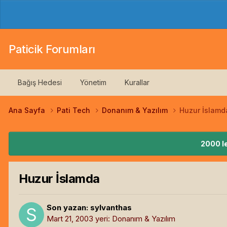
Paticik Forumları
Bağış Hedesi
Yönetim
Kurallar
Ana Sayfa
Pati Tech
Donanım & Yazılım
Huzur İslamd
2000 le
Huzur İslamda
Son yazan:
sylvanthas
Mart 21, 2003
yeri:
Donanım & Yazılım