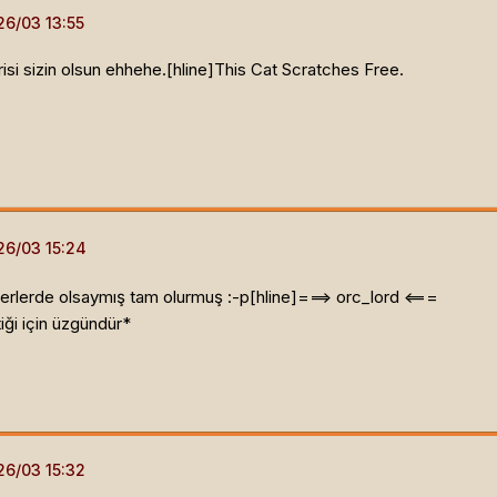
isi sizin olsun ehhehe.[hline]
This Cat Scratches Free.
rlerde olsaymış tam olurmuş :-p[hline]
===> orc_lord <===
ği için üzgündür*