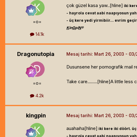
çok güzel kasa yaw..[hline]
iki ker
- hayrola cevat aabi naapıyosun yah
- üç kere yedi yirmibiir... evrim geçir
=o=
K
in
G
pi
N
®
14.1k
Dragonutopia
Mesaj tarihi:
Mart 26, 2003
Dusunsene her pornografik mail re
Take care........[hline]
A little less
=o=
4.2k
kingpin
Mesaj tarihi:
Mart 26, 2003
auahaıha[hline]
iki kere iki döört. ü
- hayrola cevat aabi naapıyosun yah