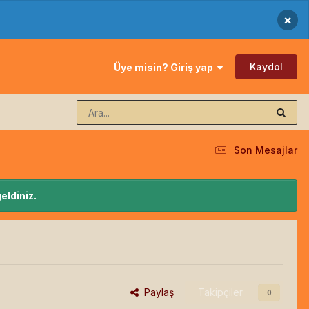
×
Kaydol
Üye misin? Giriş yap
Son Mesajlar
eldiniz.
Paylaş
Takipçiler
0