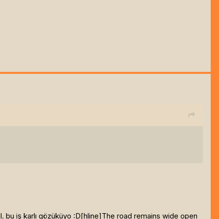
. bu iş karlı gözüküyo :D[hline]
The road remains wide open