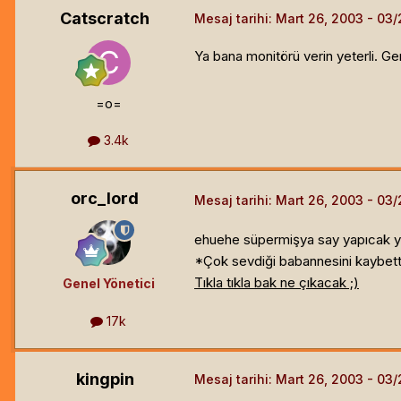
Catscratch
Mesaj tarihi:
Mart 26, 2003
Ya bana monitörü verin yeterli. Ger
=o=
3.4k
orc_lord
Mesaj tarihi:
Mart 26, 2003
ehuehe süpermişya say yapıcak ye
*Çok sevdiği babannesini kaybetti
Tıkla tıkla bak ne çıkacak ;)
Genel Yönetici
17k
kingpin
Mesaj tarihi:
Mart 26, 2003