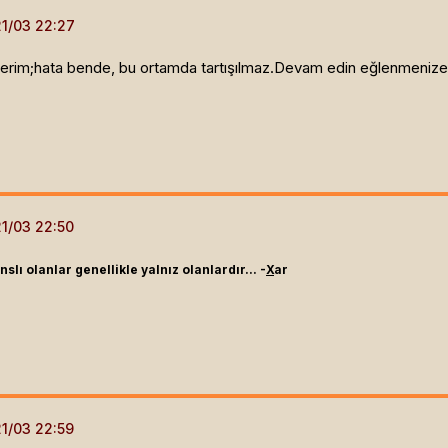
lerim;hata bende, bu ortamda tartışılmaz.Devam edin eğlenmenize.
slı olanlar genellikle yalnız olanlardır... -
X
ar