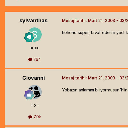
sylvanthas
Mesaj tarihi:
Mart 21, 2003
hohoho süper, tavaf edelim yedi k
=o=
264
Giovanni
Mesaj tarihi:
Mart 21, 2003
Yobazın anlamını biliyormusun[hlin
=o=
7.9k