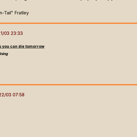
n-Tail" Fratley
as you can die tomorrow
ining