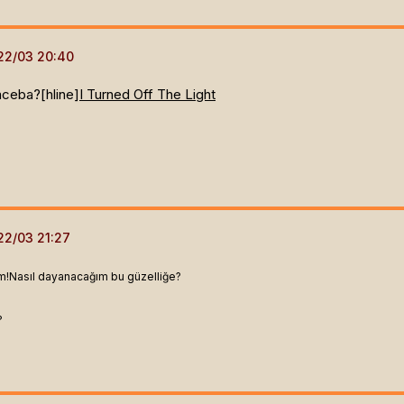
aceba?[hline]
I Turned Off The Light
m!Nasıl dayanacağım bu güzelliğe?
?