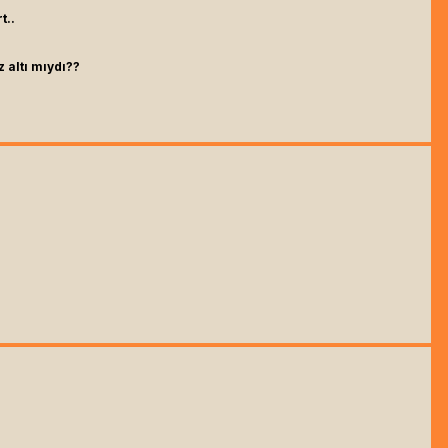
t..
z altı mıydı??