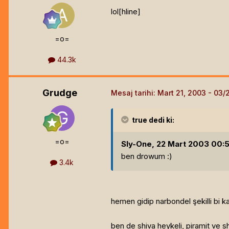
lol[hline]
=o=
44.3k
Grudge
Mesaj tarihi:
Mart 21, 2003
true
dedi ki:
=o=
Sly-One, 22 Mart 2003 00:50
ben drowum :)
3.4k
hemen gidip narbondel şekilli bi 
ben de shiva heykeli, piramit ve s