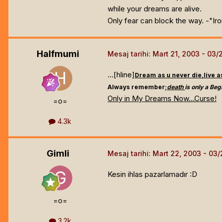
while your dreams are alive.
Only fear can block the way. -"Iro
Halfmumi
Mesaj tarihi:
Mart 21, 2003
...[hline]
Dream as u never die,live 
Always remember;
death
is only a Beg
Only in My Dreams Now...Curse!
=o=
4.3k
Gimli
Mesaj tarihi:
Mart 22, 2003
Kesin ihlas pazarlamadır :D
=o=
3.2k