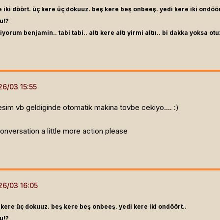
e iki döört. üç kere üç dokuuz. beş kere beş onbeeş. yedi kere iki ondöör
u!?
iyorum benjamin.. tabi tabi.. altı kere altı yirmi altıı.. bi dakka yoksa otu
sim vb geldiginde otomatik makina tovbe cekiyo.... :)
 conversation a little more action please
ç kere üç dokuuz. beş kere beş onbeeş. yedi kere iki ondöört..
u!?