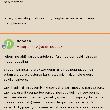
hep mermer.
https://www.stagingstudio.com/blog/terrazzo-is-reborn-in-
memphis-style
dasaaa
Mesaj tarihi:
Ağustos 19, 2025
reborn ne abi? kargo pantolonlar falan da geri geldi, siradan
moda recycling.
siradan bir insan olarak zevklerimizi icinde bulundugumuz
ortamlara gore olusturup karsilastigimiz malzemelere gore
sekillendiriyoruz.
tabii hepimizi limitleyen bir iki sey daha var... mesela, paraya bakar
tabii de, granit countertop bayagi nefret ettigim bir sey benim.
ayni seklide duz mermer (yemek yapmiyorum, yapmayi bilmiyorum
countertoplari abi) ama porseleni de gozumuz yemez sdfsdf.
seramik diyip geciyoruz ama tezgah icin basarili urunler porselen