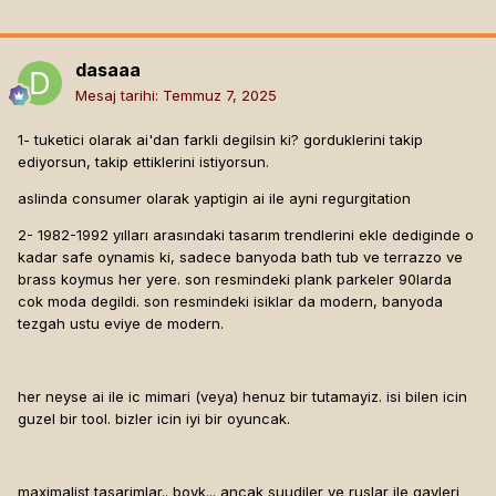
dasaaa
Mesaj tarihi:
Temmuz 7, 2025
1- tuketici olarak ai'dan farkli degilsin ki? gorduklerini takip
ediyorsun, takip ettiklerini istiyorsun.
aslinda consumer olarak yaptigin ai ile ayni regurgitation
2- 1982-1992 yılları arasındaki tasarım trendlerini ekle dediginde o
kadar safe oynamis ki, sadece banyoda bath tub ve terrazzo ve
brass koymus her yere. son resmindeki plank parkeler 90larda
cok moda degildi. son resmindeki isiklar da modern, banyoda
tezgah ustu eviye de modern.
her neyse ai ile ic mimari (veya) henuz bir tutamayiz. isi bilen icin
guzel bir tool. bizler icin iyi bir oyuncak.
maximalist tasarimlar.. boyk... ancak suudiler ve ruslar ile gayleri