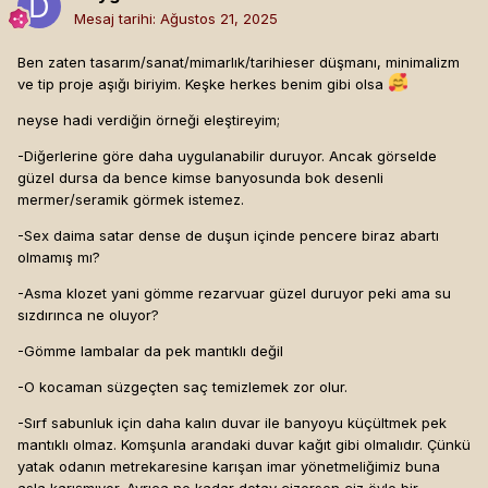
Mesaj tarihi:
Ağustos 21, 2025
Ben zaten tasarım/sanat/mimarlık/tarihieser düşmanı, minimalizm
ve tip proje aşığı biriyim. Keşke herkes benim gibi olsa
neyse hadi verdiğin örneği eleştireyim;
-Diğerlerine göre daha uygulanabilir duruyor. Ancak görselde
güzel dursa da bence kimse banyosunda bok desenli
mermer/seramik görmek istemez.
-Sex daima satar dense de duşun içinde pencere biraz abartı
olmamış mı?
-Asma klozet yani gömme rezarvuar güzel duruyor peki ama su
sızdırınca ne oluyor?
-Gömme lambalar da pek mantıklı değil
-O kocaman süzgeçten saç temizlemek zor olur.
-Sırf sabunluk için daha kalın duvar ile banyoyu küçültmek pek
mantıklı olmaz. Komşunla arandaki duvar kağıt gibi olmalıdır. Çünkü
yatak odanın metrekaresine karışan imar yönetmeliğimiz buna