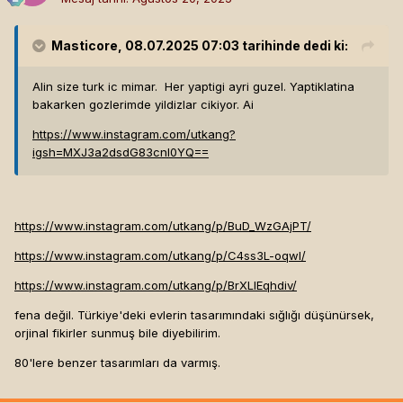
Masticore
, 08.07.2025 07:03 tarihinde dedi ki:
Alin size turk ic mimar. Her yaptigi ayri guzel. Yaptiklatina
bakarken gozlerimde yildizlar cikiyor. Ai
https://www.instagram.com/utkang?
igsh=MXJ3a2dsdG83cnI0YQ==
https://www.instagram.com/utkang/p/BuD_WzGAjPT/
https://www.instagram.com/utkang/p/C4ss3L-oqwI/
https://www.instagram.com/utkang/p/BrXLIEqhdiv/
fena değil. Türkiye'deki evlerin tasarımındaki sığlığı düşünürsek,
orjinal fikirler sunmuş bile diyebilirim.
80'lere benzer tasarımları da varmış.