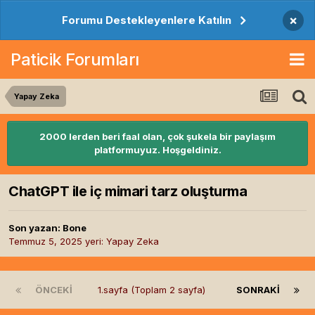
×
Forumu Destekleyenlere Katılın
Paticik Forumları
Yapay Zeka
2000 lerden beri faal olan, çok şukela bir paylaşım
platformuyuz. Hoşgeldiniz.
ChatGPT ile iç mimari tarz oluşturma
Son yazan:
Bone
Temmuz 5, 2025
yeri:
Yapay Zeka
ÖNCEKI
1.sayfa (Toplam 2 sayfa)
SONRAKI