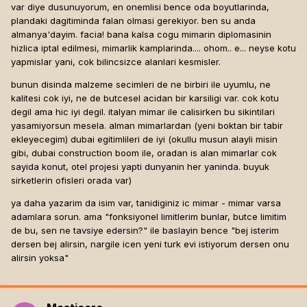
var diye dusunuyorum, en onemlisi bence oda boyutlarinda,
plandaki dagitiminda falan olmasi gerekiyor. ben su anda
almanya'dayim. facia! bana kalsa cogu mimarin diplomasinin
hizlica iptal edilmesi, mimarlik kamplarinda.... ohom.. e... neyse kotu
yapmislar yani, cok bilincsizce alanlari kesmisler.
bunun disinda malzeme secimleri de ne birbiri ile uyumlu, ne
kalitesi cok iyi, ne de butcesel acidan bir karsiligi var. cok kotu
degil ama hic iyi degil. italyan mimar ile calisirken bu sikintilari
yasamiyorsun mesela. alman mimarlardan (yeni boktan bir tabir
ekleyecegim) dubai egitimlileri de iyi (okullu musun alayli misin
gibi, dubai construction boom ile, oradan is alan mimarlar cok
sayida konut, otel projesi yapti dunyanin her yaninda. buyuk
sirketlerin ofisleri orada var)
ya daha yazarim da isim var, tanidiginiz ic mimar - mimar varsa
adamlara sorun. ama "fonksiyonel limitlerim bunlar, butce limitim
de bu, sen ne tavsiye edersin?" ile baslayin bence "bej isterim
dersen bej alirsin, nargile icen yeni turk evi istiyorum dersen onu
alirsin yoksa"