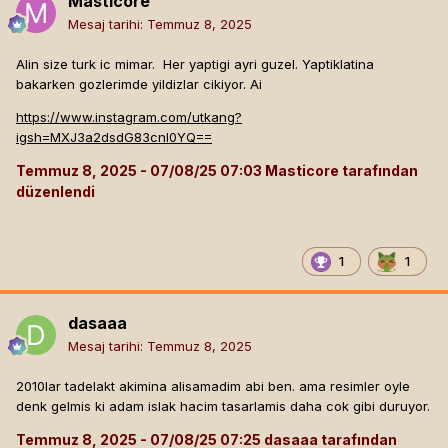
Masticore
Mesaj tarihi:
Temmuz 8, 2025
Alin size turk ic mimar. Her yaptigi ayri guzel. Yaptiklatina
bakarken gozlerimde yildizlar cikiyor. Ai
https://www.instagram.com/utkang?
igsh=MXJ3a2dsdG83cnI0YQ==
Temmuz 8, 2025
Masticore tarafından
düzenlendi
1
1
dasaaa
Mesaj tarihi:
Temmuz 8, 2025
2010lar tadelakt akimina alisamadim abi ben. ama resimler oyle
denk gelmis ki adam islak hacim tasarlamis daha cok gibi duruyor.
Temmuz 8, 2025
dasaaa tarafından