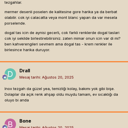
tezgahlar.
mermer desenli poselen de kalitesine gore harika ya da berbat
olabilir. cok iyi calacatta veya mont blanc yapan da var mesela
porselende.
dogal tas icin de aynisi gecerli, cok farkli renklerde dogal taslari
cok iyi sekilde birlestirebilirsiniz. zaten mimar onun icin var di mi?
ben kahverengileri sevmem ama dogal tas - krem renkler ile
birlesince harika duruyor.
Drall
Mesaj tarihi:
Ağustos 20, 2025
Inox tezgah da güzel yea, temizliği kolay, bakımı yok gibi bişe.
Dolaplar da açık renk ahşap oldu muydu tamam, ev sıcaklığı da
oluyo bi anda
Bone
Mesaj tarihi:
Ağustos 20, 2025