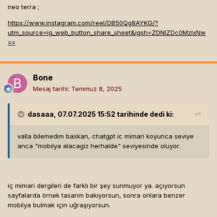
neo terra ;
https://www.instagram.com/reel/DB50Qg8AYKG/?
utm_source=ig_web_button_share_sheet&igsh=ZDNlZDc0MzIxNw
==
Bone
Mesaj tarihi:
Temmuz 8, 2025
dasaaa
, 07.07.2025 15:52 tarihinde dedi ki:
valla bilemedim baskan, chatgpt ic mimari koyunca seviye
anca "mobilya alacagiz herhalde" seviyesinde oluyor.
iç mimari dergileri de farklı bir şey sunmuyor ya. açıyorsun
sayfalarda örnek tasarım bakıyorsun, sonra onlara benzer
mobilya bulmak için uğraşıyorsun.