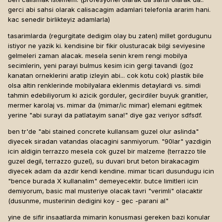
gerci abi sahsi olarak calisacagim adamlari telefonla ararim hani.
kac senedir birlikteyiz adamlarla)
tasarimlarda (regurgitate dedigim olay bu zaten) millet gordugunu
istiyor ne yazik ki. kendisine bir fikir olusturacak bilgi seviyesine
gelmeleri zaman alacak. mesela senin krem rengi mobilya
secimlerin, yeni parayi bulmus kesim icin gergi tavandi (goz
kanatan orneklerini aratip izleyin abi... cok kotu cok) plastik bile
olsa altin renklerinde mobilyalara eklenmis detaylardi vs. simdi
tahmin edebiliyorum ki azicik gorduler, gecirdiler buyuk granitler,
mermer karolaj vs. mimar da (mimar/ic mimar) elemani egitmek
yerine "abi surayi da patlatayim sana!" diye gaz veriyor sdfsdf.
ben tr'de "abi stained concrete kullansam guzel olur aslinda"
diyecek siradan vatandas olacagini sanmiyorum. "90lar" yazdigin
icin aldigin terrazzo mesela cok guzel bir malzeme (terrazzo tile
guzel degil, terrazzo guzel), su duvari brut beton birakacagim
diyecek adam da azdir kendi kendine. mimar ticari dusundugu icin
"bence burada X kullanalim" demeyecektir. butce limitleri icin
demiyorum, basic mal musteriye olacak tavri "verimli" olacaktir
(dusunme, musterinin dedigini koy - gec -parani al"
yine de sifir insaatlarda mimarin konusmasi gereken bazi konular