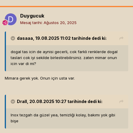
kullanilsaydi etkili olabilirdi. aydinlatma ile uniform bir isik
elde edilmek istenilmis lakin alanin m2'sine gore oldukca
Duygucuk
buyuk ve
kalabalik
.
Mesaj tarihi:
Ağustos 20, 2025
duvar onundeki konsol unitesi, duvardaki elektrik
tesisatlarini kesiyor. gariptir ki bu hanimefendiyi rahatsiz
etmemis. zeminde kullanilar tiling dogrusu asiri derecede
dasaaa
, 19.08.2025 11:02 tarihinde dedi ki:
siritmis giristeki tek acik renkli detay oldugu icin. bir de
mimarlarin bu malzemeleri farki bitislerle kullanabilecegini,
dogal tas icin de aynisi gecerli, cok farkli renklerde dogal
kaynastirabilecegini hatirlamasi lazim sanirim.
taslari cok iyi sekilde birlestirebilirsiniz. zaten mimar onun
icin var di mi?
her neyse, tamamen bos vaktimi kadinin
karsilama alaninin
bizi karsiliyor olmasi
kismi ile bitirdim.
Mimara gerek yok. Onun için usta var.
salincakla kalin
Drall
, 20.08.2025 10:27 tarihinde dedi ki:
Inox tezgah da güzel yea, temizliği kolay, bakımı yok gibi
bişe