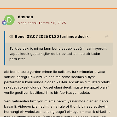
dasaaa
Mesaj tarihi:
Temmuz 8, 2025
Bone
, 08.07.2025 01:20 tarihinde dedi ki:
Türkiye'deki iç mimarların bunu yapabileceğini sanmıyorum,
yapabilecek çapta kişiler de bir ev tadilat masrafı kadar
para ister...
abi ben bi suru yerden mimar ile calistim. turk mimarlar piyasa
sartlari geregi EPIC hizli ve son malzeme seciminin fiyat
performansi konusunda cidden kaliteli. ancak asiri musteri odakli,
rekabet yuksek olunca "guzel olani degil, musteriye guzel olani"
verilip geciliyor. basitlestirilmis bir fabrikasyon adeta.
Yeni yetisenleri bilmiyorum ama benim yaslarimda olanlari habri
basarili. Videoyu izlemedim, ama rule of thumb bir sey soyleyim,
herhangi bir websitesi, landing page'i olmayan mimarlik sirketi ile
ben calismak istemem. (profesyonel olarak da sahsi olarak da..