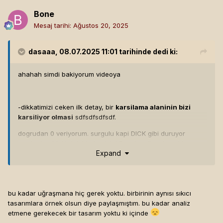
Bone
Mesaj tarihi:
Ağustos 20, 2025
dasaaa
, 08.07.2025 11:01 tarihinde dedi ki:
ahahah simdi bakiyorum videoya
-dikkatimizi ceken ilk detay, bir
karsilama alaninin bizi
karsiliyor olmasi
sdfsdfsdfsdf.
dogrudan 0 veriyorum. surgulu kapi DICK gibi duruyor
orada, icerideki dolabin kapisini 5cm kaydirsa kapaklar
Expand
birbirinin uzerine acilmazdi. renk secimi gozleri kanatiyor.
kaplama kullanilmasina karsi degilim ama malzemenin belli
olmadigi yatay - dikey cizgiler manasiz bir
kalabalik
yaratiyor. duvar kaplamasinin bitisi ve diger detaylarin
bu kadar uğraşmana hiç gerek yoktu. birbirinin aynısı sıkıcı
baslamasi arasinda bir anlam kuramiyorum.
tasarımlara örnek olsun diye paylaşmıştım. bu kadar analiz
giris alani aslinda buyuk belki kayar kapi buyuk yansitici
etmene gerekecek bir tasarım yoktu ki içinde
yuzey gibi, tek parca cam ya da metal ayna olarak