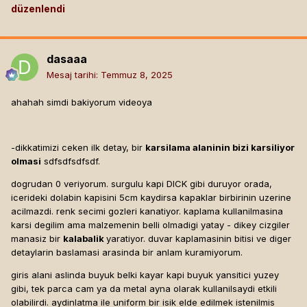
düzenlendi
dasaaa
Mesaj tarihi:
Temmuz 8, 2025
ahahah simdi bakiyorum videoya
-dikkatimizi ceken ilk detay, bir
karsilama alaninin bizi karsiliyor
olmasi
sdfsdfsdfsdf.
dogrudan 0 veriyorum. surgulu kapi DICK gibi duruyor orada,
icerideki dolabin kapisini 5cm kaydirsa kapaklar birbirinin uzerine
acilmazdi. renk secimi gozleri kanatiyor. kaplama kullanilmasina
karsi degilim ama malzemenin belli olmadigi yatay - dikey cizgiler
manasiz bir
kalabalik
yaratiyor. duvar kaplamasinin bitisi ve diger
detaylarin baslamasi arasinda bir anlam kuramiyorum.
giris alani aslinda buyuk belki kayar kapi buyuk yansitici yuzey
gibi, tek parca cam ya da metal ayna olarak kullanilsaydi etkili
olabilirdi. aydinlatma ile uniform bir isik elde edilmek istenilmis