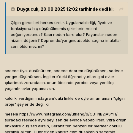
Duygucuk
, 20.08.2025 12:02 tarihinde dedi ki:
Çılgın görselleri herkes üretir. Uygulanabilirliği, fiyatı ve
fonksiyonu hiç düşünülmemiş çizimlerin nesini
beğeniyorsunuz? Kapı neden kare olur? Fayanslar neden
nizami döşenir? Depremde/yangında/selde saçma imalatlar
seni öldürmez mi?
sadece fiyat düşünürsen, sadece deprem düşünürsen, sadece
yangın düşünürsen, İngiltere'deki öğrenci yurtları gibi evler
çıkartmak zorundasın. onun ötesinde yaratıcı veya yenilikçi
yaşanılır evler yapamazsın.
kaldı ki verdiğim instagram'daki linklerde öyle aman aman "çılgın
proje" şeyler de değil ki.
mesela
https://www.instagram.com/utkang/p/CBTNB2jASYH/
şuradaki resimde aynı şeyi sen de evinde yapabilirsin. Vitra origin
ankastre duş seti alırsın, Seranit'ten benzeri bir mermer dokulu
seramik alırsın, Hüppe'den kapısız cam duşakabin seçersin,