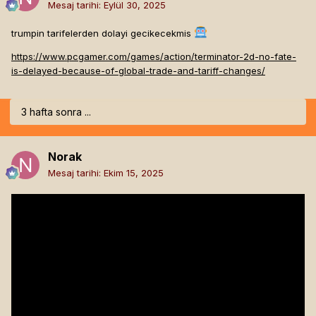
Mesaj tarihi:
Eylül 30, 2025
trumpin tarifelerden dolayi gecikecekmis
https://www.pcgamer.com/games/action/terminator-2d-no-fate-
is-delayed-because-of-global-trade-and-tariff-changes/
3 hafta sonra ...
Norak
Mesaj tarihi:
Ekim 15, 2025