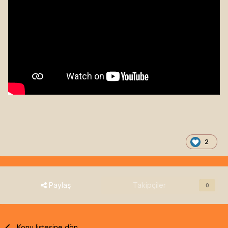
2
Paylaş
Takipçiler
0
Konu listesine dön