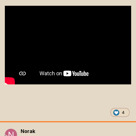
4
Norak