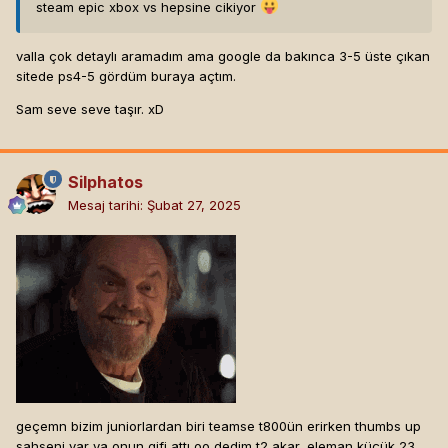
steam epic xbox vs hepsine cikiyor
valla çok detaylı aramadım ama google da bakınca 3-5 üste çıkan
sitede ps4-5 gördüm buraya açtım.
Sam seve seve taşır. xD
Silphatos
Mesaj tarihi:
Şubat 27, 2025
geçemn bizim juniorlardan biri teamse t800ün erirken thumbs up
sahseni var ya onun gifi attı oo dedim t2 akar, eleman küçük 23