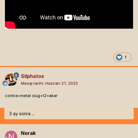
1
Silphatos
Mesaj tarihi:
Haziran 27, 2025
contra+metal slug+t2=akar
3 ay sonra ...
Norak