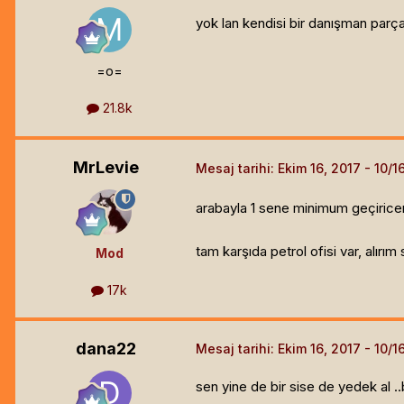
yok lan kendisi bir danışman parça
=o=
21.8k
MrLevie
Mesaj tarihi:
Ekim 16, 2017
arabayla 1 sene minimum geçiricem
tam karşıda petrol ofisi var, alırım 
Mod
17k
dana22
Mesaj tarihi:
Ekim 16, 2017
sen yine de bir sise de yedek al ..b