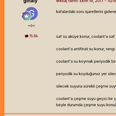
ginaly
Mesaj tarihi:
Ekim 16, 2017
kafalardaki soru işaretlerini gidere
=o=
15.8k
saf su aküye konur, coolant'a saf 
coolant'a antifirizli su konur, reng
coolant'a su koymak periyodik bir 
periyodik su koyduğunuz yer sile
silecek suyuna sürekli çeşme suyu 
coolant'a çeşme suyu geçici bir çö
böyle durumda çeşme suyu konulur,