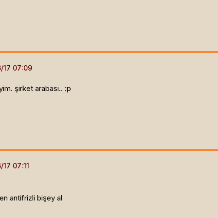
m. şirket arabası.. :p
n antifrizli bişey al