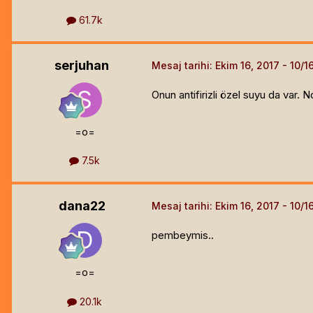
61.7k
serjuhan
Mesaj tarihi:
Ekim 16, 2017
Onun antifirizli özel suyu da var. 
=o=
7.5k
dana22
Mesaj tarihi:
Ekim 16, 2017
pembeymis..
=o=
20.1k