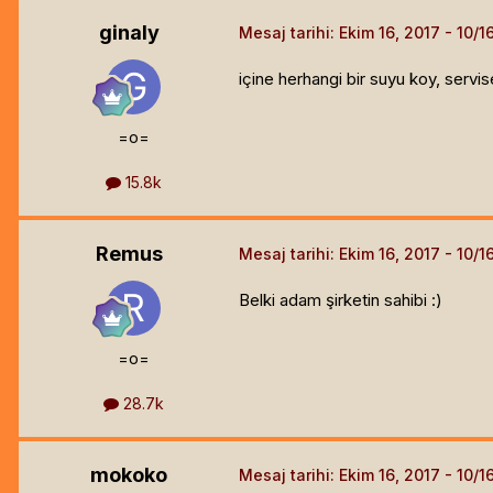
ginaly
Mesaj tarihi:
Ekim 16, 2017
içine herhangi bir suyu koy, servi
=o=
15.8k
Remus
Mesaj tarihi:
Ekim 16, 2017
Belki adam şirketin sahibi :)
=o=
28.7k
mokoko
Mesaj tarihi:
Ekim 16, 2017