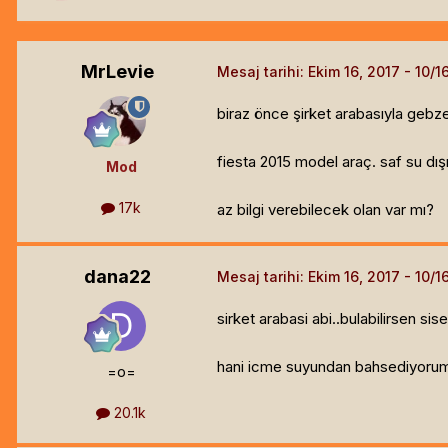
MrLevie
Mesaj tarihi:
Ekim 16, 2017
biraz önce şirket arabasıyla gebze
fiesta 2015 model araç. saf su dış
Mod
17k
az bilgi verebilecek olan var mı?
dana22
Mesaj tarihi:
Ekim 16, 2017
sirket arabasi abi..bulabilirsen sis
hani icme suyundan bahsediyorum y
=o=
20.1k