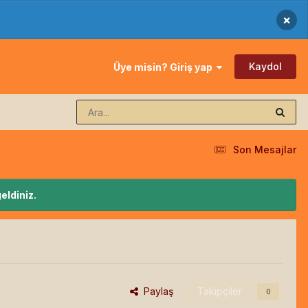
×
Kaydol
Üye misin? Giriş yap
Son Mesajlar
eldiniz.
Paylaş
Takipçiler
0