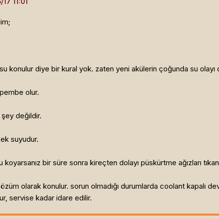
lim;
su konulur diye bir kural yok. zaten yeni akülerin çoğunda su olayı 
i pembe olur.
şey değildir.
cek suyudur.
koyarsanız bir süre sonra kireçten dolayı püskürtme ağızları tıkana
züm olarak konulur. sorun olmadığı durumlarda coolant kapalı devre
 servise kadar idare edilir.