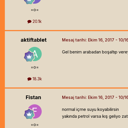
=o=
20.1k
aktiftablet
Mesaj tarihi:
Ekim 16, 2017
Gel benim arabadan boşaltıp vereyi
=o=
18.3k
Fistan
Mesaj tarihi:
Ekim 16, 2017
normal içme suyu koyabilirsin
yakında petrol varsa kış geliyo zate
=o=