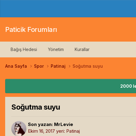
Paticik Forumları
Bağış Hedesi
Yönetim
Kurallar
Ana Sayfa
Spor
Patinaj
Soğutma suyu
2000 le
Soğutma suyu
Son yazan:
MrLevie
Ekim 16, 2017
yeri:
Patinaj