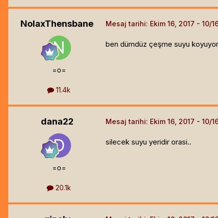
NolaxThensbane
Mesaj tarihi:
Ekim 16, 2017
ben dümdüz çeşme suyu koyuyor
=o=
11.4k
dana22
Mesaj tarihi:
Ekim 16, 2017
silecek suyu yeridir orasi..
=o=
20.1k