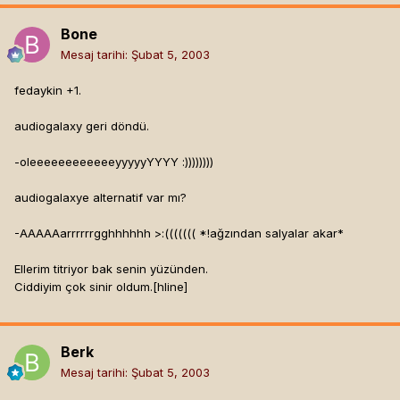
Bone
Mesaj tarihi:
Şubat 5, 2003
fedaykin +1.
audiogalaxy geri döndü.
-oleeeeeeeeeeeeyyyyyYYYY :))))))))
audiogalaxye alternatif var mı?
-AAAAAarrrrrrgghhhhhh >:((((((( *!ağzından salyalar akar*
Ellerim titriyor bak senin yüzünden.
Ciddiyim çok sinir oldum.[hline]
Berk
Mesaj tarihi:
Şubat 5, 2003