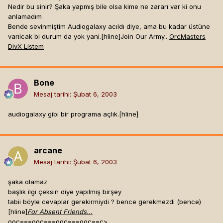
Nedir bu sinir? Şaka yapmış bile olsa kime ne zararı var ki onu
anlamadım
Bende sevinmiştim Audiogalaxy acıldı diye, ama bu kadar üstüne
varılcak bi durum da yok yani.[hline]
Join Our Army..
OrcMasters
DivX Listem
Bone
Mesaj tarihi:
Şubat 6, 2003
audiogalaxy gibi bir programa açlık.[hline]
arcane
Mesaj tarihi:
Şubat 6, 2003
şaka olamaz
başlık ilgi çeksin diye yapılmış birşey
tabii böyle cevaplar gerekirmiydi ? bence gerekmezdi (bence)
[hline]
For Absent Friends...
ooc===ooc===ooc===ooc==c>