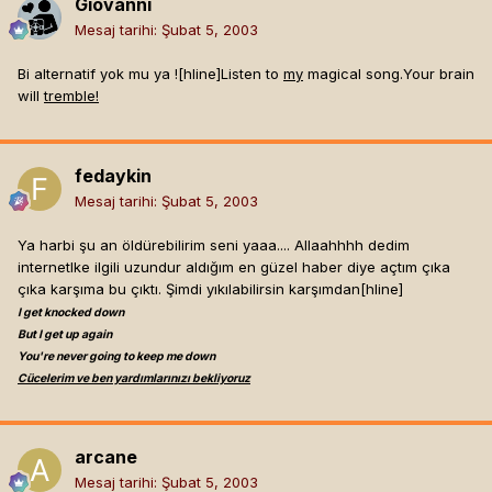
Giovanni
Mesaj tarihi:
Şubat 5, 2003
Bi alternatif yok mu ya ![hline]
Listen to
my
magical song.Your brain
will
tremble!
fedaykin
Mesaj tarihi:
Şubat 5, 2003
Ya harbi şu an öldürebilirim seni yaaa.... Allaahhhh dedim
internetlke ilgili uzundur aldığım en güzel haber diye açtım çıka
çıka karşıma bu çıktı. Şimdi yıkılabilirsin karşımdan[hline]
I get knocked down
But I get up again
You're never going to keep me down
Cücelerim ve ben yardımlarınızı bekliyoruz
arcane
Mesaj tarihi:
Şubat 5, 2003