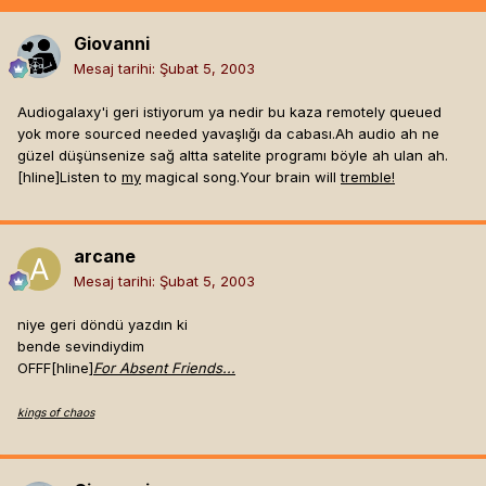
Giovanni
Mesaj tarihi:
Şubat 5, 2003
Audiogalaxy'i geri istiyorum ya nedir bu kaza remotely queued
yok more sourced needed yavaşlığı da cabası.Ah audio ah ne
güzel düşünsenize sağ altta satelite programı böyle ah ulan ah.
[hline]
Listen to
my
magical song.Your brain will
tremble!
arcane
Mesaj tarihi:
Şubat 5, 2003
niye geri döndü yazdın ki
bende sevindiydim
OFFF[hline]
For Absent Friends...
kings of chaos