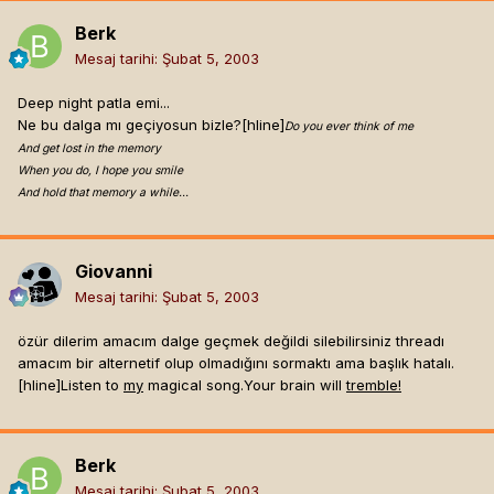
Berk
Mesaj tarihi:
Şubat 5, 2003
Deep night patla emi...
Ne bu dalga mı geçiyosun bizle?[hline]
Do you ever think of me
And get lost in the memory
When you do, I hope you smile
And hold that memory a while…
Giovanni
Mesaj tarihi:
Şubat 5, 2003
özür dilerim amacım dalge geçmek değildi silebilirsiniz threadı
amacım bir alternetif olup olmadığını sormaktı ama başlık hatalı.
[hline]
Listen to
my
magical song.Your brain will
tremble!
Berk
Mesaj tarihi:
Şubat 5, 2003