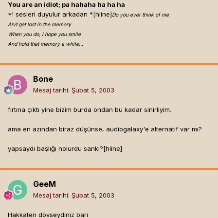
You are an idiot; pa hahaha ha ha ha
*! sesleri duyulur arkadan *[hline]
Do you ever think of me
And get lost in the memory
When you do, I hope you smile
And hold that memory a while…
Bone
Mesaj tarihi:
Şubat 5, 2003
fırtına çıktı yine bizim burda ondan bu kadar sinirliyim.
ama en azından biraz düşünse, audiogalaxy'e alternatif var mı?
yapsaydı başlığı nolurdu sanki?[hline]
GeeM
Mesaj tarihi:
Şubat 5, 2003
Hakkaten dövseydiniz bari