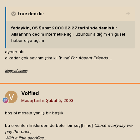
true
dedi ki:
fedaykin, 05 Şubat 2003 22:27 tarihinde demiş ki:
Allaahhhh dedim internetlke ilgili uzundur aldığım en güzel
haber diye açtım
aynen abi
o kadar çok sevinmiştim ki..[hline]
For Absent Friends...
kings of chaos
Volfied
Mesaj tarihi:
Şubat 5, 2003
boş bi mesaja yanlış bir başlık
bu o verilen linklerden de beter bir şey[hline]
'Cause everyday we
pay the price,
With a little sacrifice...