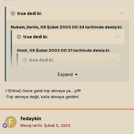
true
dedi ki:
Nukem_Verite, 06 Şubat 2003 00:34 tarihinde demiş ki:
true
dedi ki:
Gimli, 06 Şubat 2003 00:31 tarihinde demiş ki:
true
dedi ki:
arcane, 05 Şubat 2003 22:29 tarihinde demiş
Expand
ki:
true
dedi ki:
+1[hline]
-Gene geldi trip atmaya ya... pfff
-Trip atmaya değil, kafa atmaya geldim!
Expand
fedaykin, 05 Şubat 2003 22:27
tarihinde demiş ki:
+1[hline]
Playing : Uo,Daoc,Eve,Cs
Allaahhhh dedim internetlke ilgili uzundur
fedaykin
Played:Ao,TF,HL,Dc,HellBreath
Expand
aldığım en güzel haber diye açtım
Mesaj tarihi:
Şubat 5, 2003
"Bence Shaq'a Herkez Vermeli" - Kaan Kural (Ntv Nba
aynen abi
Yorumcusu)