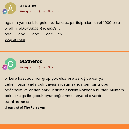
arcane
Mesaj tarihi:
Şubat 6, 2003
ags nin yanına bile gelemez kazaa.. participation level 1000 olsa
bile[hline]
For Absent Friends...
ooc===ooc===ooc===ooc==c>
kings of chaos
Glatheros
Mesaj tarihi:
Şubat 6, 2003
bi kere kazaada her grup yok olsa bile az kişide var ya
çekemiosun yada çok yavaş alıosun ayrıca ben bir grubu
beğendim ve ondan şarkı indirmek istiom kazaada bunları bulmam
çok zor ags ile çocuk oyuncağı ahmet kaya bile vardı
be[hline]
karga
theurgist of The Forsaken