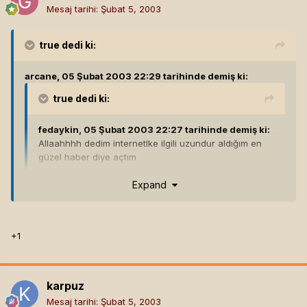
Mesaj tarihi:
Şubat 5, 2003
true
dedi ki:
arcane, 05 Şubat 2003 22:29 tarihinde demiş ki:
true
dedi ki:
fedaykin, 05 Şubat 2003 22:27 tarihinde demiş ki:
Allaahhhh dedim internetlke ilgili uzundur aldığım en
güzel haber diye açtım
aynen abi
Expand
o kadar çok sevinmiştim ki..[hline]
For Absent Friends...
kings of chaos
+1
karpuz
Mesaj tarihi:
Şubat 5, 2003