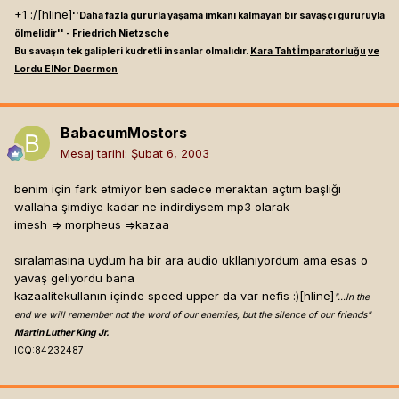
+1 :/[hline]
''Daha fazla gururla yaşama imkanı kalmayan bir savaşçı gururuyla
arcane, 05 Şubat 2003 22:29 tarihinde
ölmelidir'' - Friedrich Nietzsche
+1[hline]
-Gene geldi trip atmaya ya... pfff
demiş ki:
Bu savaşın tek galipleri kudretli insanlar olmalıdır.
Kara Taht İmparatorluğu
ve
-Trip atmaya değil, kafa atmaya geldim!
Lordu ElNor Daermon
true
dedi ki:
Expand
fedaykin, 05 Şubat 2003 22:27
BabacumMostors
+1[hline]
Playing : Uo,Daoc,Eve,Cs
tarihinde demiş ki:
Mesaj tarihi:
Şubat 6, 2003
Played:Ao,TF,HL,Dc,HellBreath
Allaahhhh dedim internetlke ilgili
"Bence Shaq'a Herkez Vermeli" - Kaan Kural (Ntv Nba
Expand
uzundur aldığım en güzel haber diye
Yorumcusu)
benim için fark etmiyor ben sadece meraktan açtım başlığı
açtım
wallaha şimdiye kadar ne indirdiysem mp3 olarak
aynen abi
imesh => morpheus =>kazaa
+1
o kadar çok sevinmiştim ki..[hline]
For
Absent Friends...
sıralamasına uydum ha bir ara audio ukllanıyordum ama esas o
yavaş geliyordu bana
kazaalitekullanın içinde speed upper da var nefis :)[hline]
kings of chaos
"...In the
end we will remember not the word of our enemies, but the silence of our friends"
Martin Luther King Jr.
ICQ:84232487