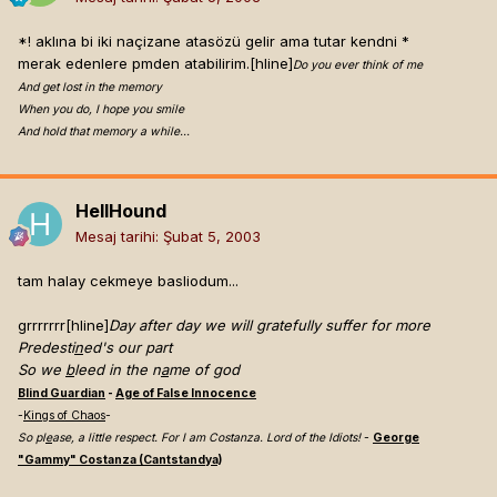
*! aklına bi iki naçizane atasözü gelir ama tutar kendni *
merak edenlere pmden atabilirim.[hline]
Do you ever think of me
And get lost in the memory
When you do, I hope you smile
And hold that memory a while…
HellHound
Mesaj tarihi:
Şubat 5, 2003
tam halay cekmeye basliodum...
grrrrrrr[hline]
Day after day we will gratefully suffer for more
Predesti
n
ed's our part
So we
b
leed in the n
a
me of god
Blind Guardian
-
Age of False Innocence
-
Kings of Chaos
-
So pl
e
ase, a little respect. For I am Costanza. Lord of the Idiots!
-
George
"Gammy" Costanza (Cantstandya)