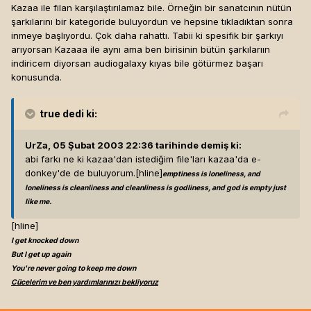
Kazaa ile filan karşılaştırılamaz bile. Örneğin bir sanatcının nütün
o kadar çok sevinmiştim ki..[hline]
For Absent
+1
şarkılarını bir kategoride buluyordun ve hepsine tıkladıktan sonra
Friends...
inmeye başlıyordu. Çok daha rahattı. Tabii ki spesifik bir şarkıyı
arıyorsan Kazaaa ile aynı ama ben birisinin bütün şarkılarıın
kings of chaos
indiricem diyorsan audiogalaxy kıyas bile götürmez başarı
konusunda.
true
dedi ki:
UrZa, 05 Şubat 2003 22:36 tarihinde demiş ki:
abi farkı ne ki kazaa'dan istediğim file'ları kazaa'da e-
donkey'de de buluyorum.[hline]
emptiness is loneliness, and
loneliness is cleanliness and cleanliness is godliness, and god is empty just
like me.
[hline]
I get knocked down
But I get up again
You're never going to keep me down
Cücelerim ve ben yardımlarınızı bekliyoruz