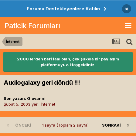
×
Forumu Destekleyenlere Katılın
Paticik Forumları
İnternet
2000 lerden beri faal olan, çok şukela bir paylaşım
platformuyuz. Hoşgeldiniz.
Audiogalaxy geri döndü !!!
Son yazan:
Giovanni
Şubat 5, 2003
yeri:
İnternet
ÖNCEKI
1.sayfa (Toplam 2 sayfa)
SONRAKI