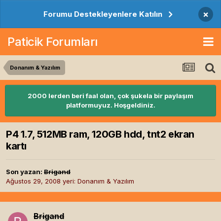
×
Forumu Destekleyenlere Katılın
Paticik Forumları
Donanım & Yazılım
2000 lerden beri faal olan, çok şukela bir paylaşım
platformuyuz. Hoşgeldiniz.
P4 1.7, 512MB ram, 120GB hdd, tnt2 ekran
kartı
Son yazan:
Brigand
Ağustos 29, 2008
yeri:
Donanım & Yazılım
Brigand