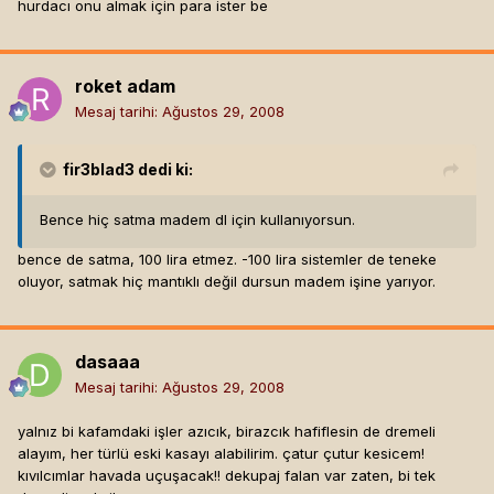
hurdacı onu almak için para ister be
roket adam
Mesaj tarihi:
Ağustos 29, 2008
fir3blad3
dedi ki:
Bence hiç satma madem dl için kullanıyorsun.
bence de satma, 100 lira etmez. -100 lira sistemler de teneke
oluyor, satmak hiç mantıklı değil dursun madem işine yarıyor.
dasaaa
Mesaj tarihi:
Ağustos 29, 2008
yalnız bi kafamdaki işler azıcık, birazcık hafiflesin de dremeli
alayım, her türlü eski kasayı alabilirim. çatur çutur kesicem!
kıvılcımlar havada uçuşacak!! dekupaj falan var zaten, bi tek