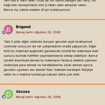
ram hdd e. kartı falan 120ytl ye zor sattım.Sattığım yer hariç 100
kağıt bile vermiyorlardı. tnt2 yi falan satın almazlar zaten.
Bence hiç satma madem dl için kullanıyorsun.
Brigand
Mesaj tarihi:
Ağustos 29, 2008
Tabi 2 yıldır diğer odamda duruyor geceleri açık bırakıyorum
üzerinde sunucum da var çalışmalarımı orada yapıyorum. Diğer
türlü bu makinad ayapmam gerekecek normal bir makinaya web
sunucu kurmak hafiften saçmalamasına sebep olabiliyor. Ayrıca
sürekli download demek bu makinanın fazlaca elektrik çekmesi
nedeniyle para demek ve harddisklerine zarar demek ayrıca
geceleri uyurken ses demek filan. Satmam kardeşim 100ytlye
satılır mı o makina hurdacıya satsam daha çok eder.
dasaaa
Mesaj tarihi:
Ağustos 29, 2008