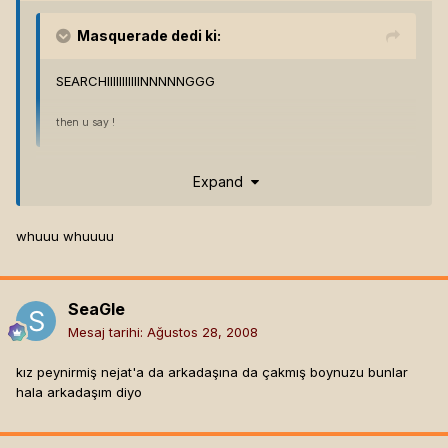
Masquerade
dedi ki:
SEARCHIIIIIIIIIIINNNNNGGG
then u say !
Expand
SEEK AND DESTROY
whuuu whuuuu
SeaGle
Mesaj tarihi:
Ağustos 28, 2008
kız peynirmiş nejat'a da arkadaşına da çakmış boynuzu bunlar
hala arkadaşım diyo