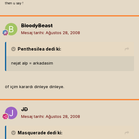
then u say !
BloodyBeast
Mesaj tarihi:
Ağustos 28, 2008
Penthesilea
dedi ki:
nejat alp = arkadasim
öf içim karardı dinleye dinleye.
JD
Mesaj tarihi:
Ağustos 28, 2008
Masquerade
dedi ki: