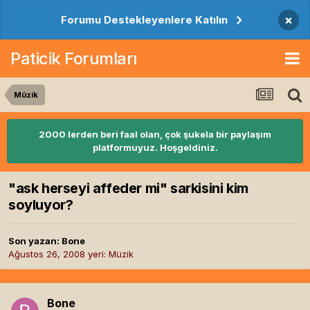
×
Forumu Destekleyenlere Katılın
Paticik Forumları
Müzik
2000 lerden beri faal olan, çok şukela bir paylaşım
platformuyuz. Hoşgeldiniz.
"ask herseyi affeder mi" sarkisini kim
soyluyor?
Son yazan:
Bone
Ağustos 26, 2008
yeri:
Müzik
Bone