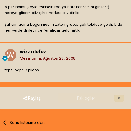
o piiz nolmuş öyle eskişeihirde ya halk kahramını gibiler :)
nereye gitsem piiz çıkıo herkes piiz dinlio
şahsım adına beğenmedim zaten grubu, çok tekdüze geldi, bide
her yerde dinleyince fenalıklar geldi artık.
wizardofoz
Mesaj tarihi:
Ağustos 28, 2008
tepsi pepsi epilepsi.
Paylaş
Takipçiler
0
Konu listesine dön