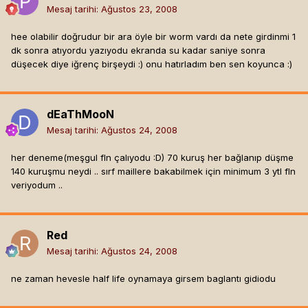
Mesaj tarihi:
Ağustos 23, 2008
hee olabilir doğrudur bir ara öyle bir worm vardı da nete girdinmi 1
dk sonra atıyordu yazıyodu ekranda su kadar saniye sonra
düşecek diye iğrenç birşeydi :) onu hatırladım ben sen koyunca :)
dEaThMooN
Mesaj tarihi:
Ağustos 24, 2008
her deneme(meşgul fln çalıyodu :D) 70 kuruş her bağlanıp düşme
140 kuruşmu neydi .. sırf maillere bakabilmek için minimum 3 ytl fln
veriyodum ..
Red
Mesaj tarihi:
Ağustos 24, 2008
ne zaman hevesle half life oynamaya girsem baglantı gidiodu