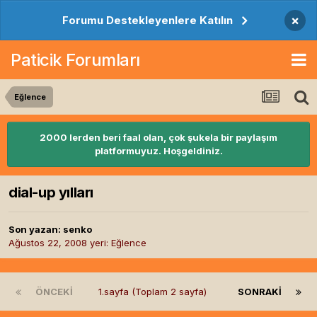
×
Forumu Destekleyenlere Katılın
Paticik Forumları
Eğlence
2000 lerden beri faal olan, çok şukela bir paylaşım
platformuyuz. Hoşgeldiniz.
dial-up yılları
Son yazan:
senko
Ağustos 22, 2008
yeri:
Eğlence
ÖNCEKI
1.sayfa (Toplam 2 sayfa)
SONRAKI