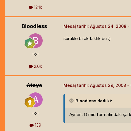
12.1k
Bloodless
Mesaj tarihi:
Ağustos 24, 2008
sürükle bırak taktik bu :)
=o=
2.6k
Atoyo
Mesaj tarihi:
Ağustos 29, 2008
Bloodless
dedi ki:
=o=
Aynen. O mid formatındaki şarkık
139