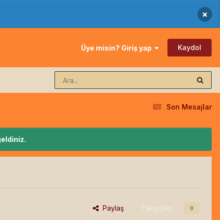
×
Kaydol
Üye misin? Giriş yap
Son Mesajlar
eldiniz.
Paylaş
Takipçiler
0