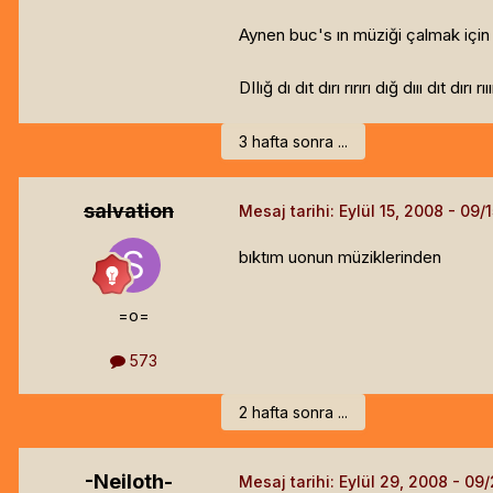
Aynen buc's ın müziği çalmak için 
DIIığ dı dıt dırı rırırı dığ dııı dıt dırı rııı
3 hafta sonra ...
salvation
Mesaj tarihi:
Eylül 15, 2008
bıktım uonun müziklerinden
=o=
573
2 hafta sonra ...
-Neiloth-
Mesaj tarihi:
Eylül 29, 2008