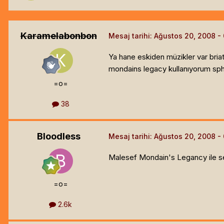
Karamelabonbon
Mesaj tarihi:
Ağustos 20, 2008
Ya hane eskiden müzikler var bria
mondains legacy kullanıyorum sph
=o=
38
Bloodless
Mesaj tarihi:
Ağustos 20, 2008
Malesef Mondain's Legancy ile sesl
=o=
2.6k