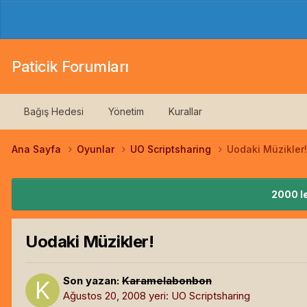
Paticik Forumları
Bağış Hedesi
Yönetim
Kurallar
Ana Sayfa
Oyunlar
UO Scriptsharing
Uodaki Müzikler!
2000 le
Uodaki Müzikler!
Son yazan:
Karamelabonbon
Ağustos 20, 2008
yeri:
UO Scriptsharing