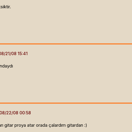
iktir.
ındaydı
ı gitar proya atar orada çalardım gitardan :)