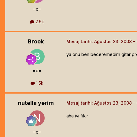
=o=
2.6k
Brook
Mesaj tarihi:
Ağustos 23, 2008
ya onu ben beceremedim gitar pro
=o=
1.5k
nutella yerim
Mesaj tarihi:
Ağustos 23, 2008
aha iyi fikir
=o=