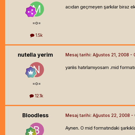
acıdan geçmeyen şarkılar biraz eks
=o=
1.5k
nutella yerim
Mesaj tarihi:
Ağustos 21, 2008
yanlıs hatırlamıyosam .mid format
=o=
12.1k
Bloodless
Mesaj tarihi:
Ağustos 22, 2008
Aynen. O mid formatındaki şarkıklar