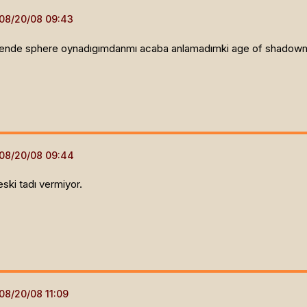
 bende sphere oynadıgımdanmı acaba anlamadımki age of shad
eski tadı vermiyor.