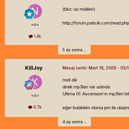
(bkz: uo midileri)
http://forum.paticik.com/read
=o=
1.4k
5 ay sonra ...
KillJoy
Mesaj tarihi:
Mart 16, 2009
midi diil
direk mp3leri var aslında
Ultima IX: Ascension'ın mp3leri bi
=o=
6.7k
eğer bulabilen olursa pm ile ulaşı
4 ay sonra ...