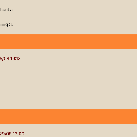
harika.
ıııııığ :D