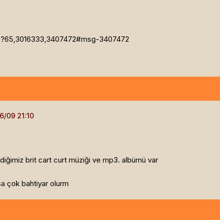
.php?65,3016333,3407472#msg-3407472
ldiğimiz brit cart curt müziği ve mp3. albümü var
rsa çok bahtiyar olurm