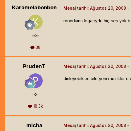
Karamelabonbon
Mesaj tarihi:
Ağustos 20, 2008
mondains legacyde hiç ses yok
=o=
38
PrudenT
Mesaj tarihi:
Ağustos 20, 2008
dinleyebilsen bile yeni müzikler o 
=o=
18.3k
micha
Mesaj tarihi:
Ağustos 20, 2008