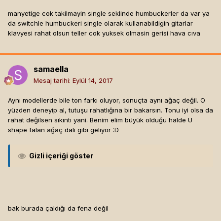
manyetige cok takilmayin single seklinde humbuckerler da var ya
da switchle humbuckeri single olarak kullanabildigin gitarlar
klavyesi rahat olsun teller cok yuksek olmasin gerisi hava cıva
samaella
Mesaj tarihi:
Eylül 14, 2017
Aynı modellerde bile ton farkı oluyor, sonuçta aynı ağaç değil. O
yüzden deneyip al, tutuşu rahatlığına bir bakarsın. Tonu iyi olsa da
rahat değilsen sıkıntı yani. Benim elim büyük olduğu halde U
shape falan ağaç dalı gibi geliyor :D
Gizli içeriği göster
bak burada çaldığı da fena değil