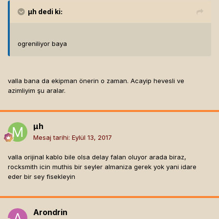
µh
dedi ki:
ogreniliyor baya
valla bana da ekipman önerin o zaman. Acayip hevesli ve
azimliyim şu aralar.
µh
Mesaj tarihi:
Eylül 13, 2017
valla orijinal kablo bile olsa delay falan oluyor arada biraz,
rocksmith icin muthis bir seyler almaniza gerek yok yani idare
eder bir sey fisekleyin
Arondrin