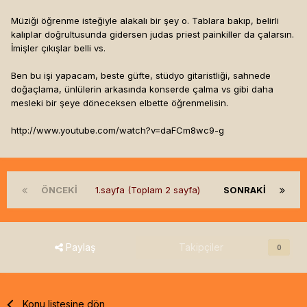
Müziği öğrenme isteğiyle alakalı bir şey o. Tablara bakıp, belirli
kalıplar doğrultusunda gidersen judas priest painkiller da çalarsın.
İmişler çıkışlar belli vs.
Ben bu işi yapacam, beste güfte, stüdyo gitaristliği, sahnede
doğaçlama, ünlülerin arkasında konserde çalma vs gibi daha
mesleki bir şeye döneceksen elbette öğrenmelisin.
http://www.youtube.com/watch?v=daFCm8wc9-g
ÖNCEKI
1.sayfa (Toplam 2 sayfa)
SONRAKI
Paylaş
Takipçiler
0
Konu listesine dön