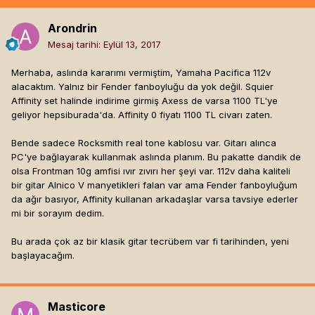
Arondrin
Mesaj tarihi:
Eylül 13, 2017
Merhaba, aslında kararımı vermiştim, Yamaha Pacifica 112v
alacaktım. Yalnız bir Fender fanboyluğu da yok değil. Squier
Affinity set halinde indirime girmiş Axess de varsa 1100 TL'ye
geliyor hepsiburada'da. Affinity 0 fiyatı 1100 TL civarı zaten.
Bende sadece Rocksmith real tone kablosu var. Gitarı alınca
PC'ye bağlayarak kullanmak aslında planım. Bu pakatte dandik de
olsa Frontman 10g amfisi ıvır zıvırı her şeyi var. 112v daha kaliteli
bir gitar Alnico V manyetikleri falan var ama Fender fanboyluğum
da ağır basıyor, Affinity kullanan arkadaşlar varsa tavsiye ederler
mi bir sorayım dedim.
Bu arada çok az bir klasik gitar tecrübem var fi tarihinden, yeni
başlayacağım.
Masticore