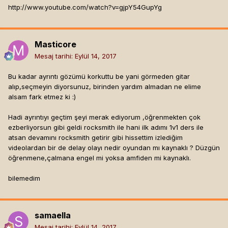
http://www.youtube.com/watch?v=gjpY54GupYg
Masticore
Mesaj tarihi:
Eylül 14, 2017
Bu kadar ayrıntı gözümü korkuttu be yani görmeden gitar
alıp,seçmeyin diyorsunuz, birinden yardım almadan ne elime
alsam fark etmez ki :)
Hadi ayrıntıyı geçtim şeyi merak ediyorum ,öğrenmekten çok
ezberliyorsun gibi geldi rocksmith ile hani ilk adımı 1v1 ders ile
atsan devamını rocksmith getirir gibi hissettim izlediğim
videolardan bir de delay olayı nedir oyundan mı kaynaklı ? Düzgün
öğrenmene,çalmana engel mi yoksa amfiden mi kaynaklı.
bilemedim
samaella
Mesaj tarihi:
Eylül 14, 2017