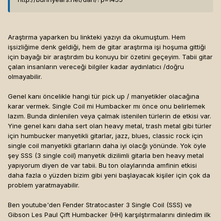
Araştırma yaparken bu linkteki yazıyı da okumuştum. Hem
işsizliğime denk geldiği, hem de gitar araştırma işi hoşuma gittiği
için bayağı bir araştırdım bu konuyu bir özetini geçeyim. Tabii gitar
çalan insanların vereceği bilgiler kadar aydınlatıcı /doğru
olmayabilir.
Genel kanı öncelikle hangi tür pick up / manyetikler olacağına
karar vermek. Single Coil mi Humbacker mı önce onu belirlemek
lazım. Bunda dinlenilen veya çalmak istenilen türlerin de etkisi var.
Yine genel kanı daha sert olan heavy metal, trash metal gibi türler
için humbucker manyetikli gitarlar, jazz, blues, classic rock için
single coil manyetikli gitarların daha iyi olacğı yönünde. Yok öyle
şey SSS (3 single coil) manyetik dizilimli gitarla ben heavy metal
yapıyorum diyen de var tabii. Bu ton olaylarında amfinin etkisi
daha fazla o yüzden bizim gibi yeni başlayacak kişiler için çok da
problem yaratmayabilir.
Ben youtube'den Fender Stratocaster 3 Single Coil (SSS) ve
Gibson Les Paul Çift Humbacker (HH) karşılştırmalarını dinledim ilk