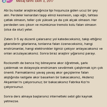
Mesaj tarihi:
Ekim 3, 2017
Abi bu kadar araştıracağınıza tipi hoşunuza giden ucuz bir şey
alın. Perdeler kenardan taşıp elinizi kesmesin, sapı eğri, tahtası
çatlak olmasın, teller çok yüksek ya da çok alçak olmasın. Her
perdeden ses çıksın ve mümkünse tremolo kolu falan olmasın
(olsa da olur) yeter.
Zaten 3-5 ay düzenli çalarsanız yol katedeceksiniz, takip ettiğiniz
gitaristlerin gitarlarına, tonlarına falan özeneceksiniz, hangi
enstrümanlar, hangi elektronikler ilginizi çekiyor anlayacaksınız ve
onları arzulayacaksınız. Sonra biraz araştırır yığarsınız parayı.
Rocksmith de bence hiç bilmeyene akor öğretmek, şarkı
çaldırmak ve dolayısıyla enstrümanı sevdirmek çalıştırmak için çok
önemli. Parmaklarınız yavaş yavaş akor geçişlerine falan
alıştığında rastgele akor basarken bir bakacaksınız, Akdeniz
Akşamları'nı çalıyorsunuz; bir bakacaksınız Fabrika Kızı'nı
çalıyorsunuz.
Sonra ders almaya başlarsınız internetteki sebil gibi kaynak
yetmezse.