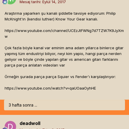
Mesaj tarihi:
Eylül 14, 2017
Araştırma yaparken şu kanalı şiddetle tavsiye ediyorum: Philip
McKnight'ın (kendisi luthier) Know Your Gear kanalı.
https://www.youtube.com/channel/UCEzJtFWNg7d7TZW7K9JyXm
w
Çok fazla böyle kanal var eminim ama adam yıllarca binlerce gitar
yapmış tüm endustriyi biliyor, neyi kim yapio, hangi parça nerden
geliyor ve böyle çinde yapılan gitar vs american gitarı farklarını
parça parça anlatan videoları var
Örneğin şurada parça parça Squier vs Fender'ı karşılaştırıyor:
https://www.youtube.com/watch?v=qaUOaaOyhHE
3 hafta sonra ...
deadwoll