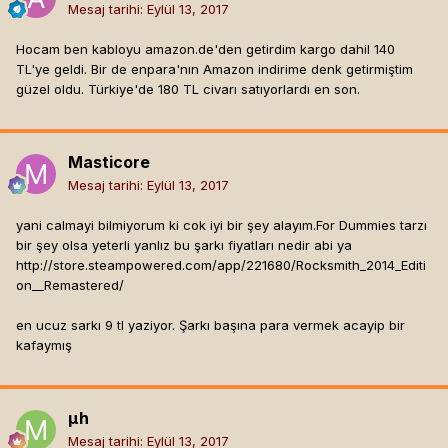
Mesaj tarihi:
Eylül 13, 2017
Hocam ben kabloyu amazon.de'den getirdim kargo dahil 140
TL'ye geldi. Bir de enpara'nın Amazon indirime denk getirmiştim
güzel oldu. Türkiye'de 180 TL civarı satıyorlardı en son.
Masticore
Mesaj tarihi:
Eylül 13, 2017
yani calmayi bilmiyorum ki cok iyi bir şey alayım.For Dummies tarzı
bir şey olsa yeterli yanlız bu şarkı fiyatları nedir abi ya
http://store.steampowered.com/app/221680/Rocksmith_2014_Editi
on__Remastered/
en ucuz sarkı 9 tl yaziyor. Şarkı başına para vermek acayip bir
kafaymış
µh
Mesaj tarihi:
Eylül 13, 2017