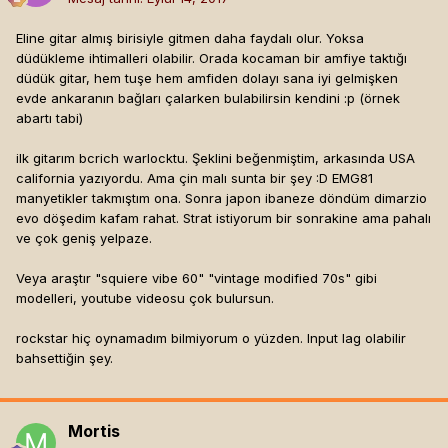
Eline gitar almış birisiyle gitmen daha faydalı olur. Yoksa
düdükleme ihtimalleri olabilir. Orada kocaman bir amfiye taktığı
düdük gitar, hem tuşe hem amfiden dolayı sana iyi gelmişken
evde ankaranın bağları çalarken bulabilirsin kendini :p (örnek
abartı tabi)
ilk gitarım bcrich warlocktu. Şeklini beğenmiştim, arkasında USA
california yazıyordu. Ama çin malı sunta bir şey :D EMG81
manyetikler takmıştım ona. Sonra japon ibaneze döndüm dimarzio
evo döşedim kafam rahat. Strat istiyorum bir sonrakine ama pahalı
ve çok geniş yelpaze.
Veya araştır "squiere vibe 60" "vintage modified 70s" gibi
modelleri, youtube videosu çok bulursun.
rockstar hiç oynamadım bilmiyorum o yüzden. Input lag olabilir
bahsettiğin şey.
Mortis