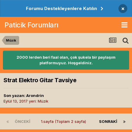
×
Forumu Destekleyenlere Katılın
Paticik Forumları
Müzik
2000 lerden beri faal olan, çok şukela bir paylaşım
platformuyuz. Hoşgeldiniz.
Strat Elektro Gitar Tavsiye
Son yazan:
Arondrin
Eylül 13, 2017
yeri:
Müzik
ÖNCEKI
1.sayfa (Toplam 2 sayfa)
SONRAKI