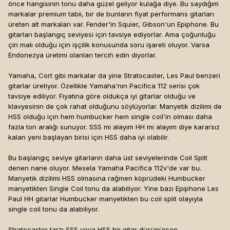
önce hangisinin tonu daha güzel geliyor kulağa diye. Bu saydığım
markalar premium tabii, bir de bunların fiyat performans gitarları
üreten alt markaları var. Fender'in Squier, Gibson'un Epiphone. Bu
gitarları başlangıç seviyesi için tavsiye ediyorlar. Ama çoğunluğu
çin malı olduğu için işçilik konusunda soru işareti oluyor. Varsa
Endonezya üretimi olanları tercih edin diyorlar.
Yamaha, Cort gibi markalar da yine Stratocaster, Les Paul benzeri
gitarlar üretiyor. Özellikle Yamaha'nın Pacifica 112 serisi çok
tavsiye ediliyor. Fiyatına göre oldukça iyi gitarlar olduğu ve
klavyesinin de çok rahat olduğunu söylüyorlar. Manyetik dizilimi de
HSS olduğu için hem humbucker hem single coil'in olması daha
fazla ton aralığı sunuyor. SSS mi alayım HH mi alayım diye kararsız
kalan yeni başlayan birisi için HSS daha iyi olabilir.
Bu başlangıç seviye gitarların daha üst seviyelerinde Coil Split
denen nane oluyor. Mesela Yamaha Pacifica 112v'de var bu.
Manyetik dizilimi HSS olmasına rağmen köprüdeki Humbucker
manyetikten Single Coil tonu da alabiliyor. Yine bazı Epiphone Les
Paul HH gitarlar Humbucker manyetikten bu coil split olayıyla
single coil tonu da alabiliyor.
Stratocaster tarzı SSS veya HSS bir gitar düşünürsen