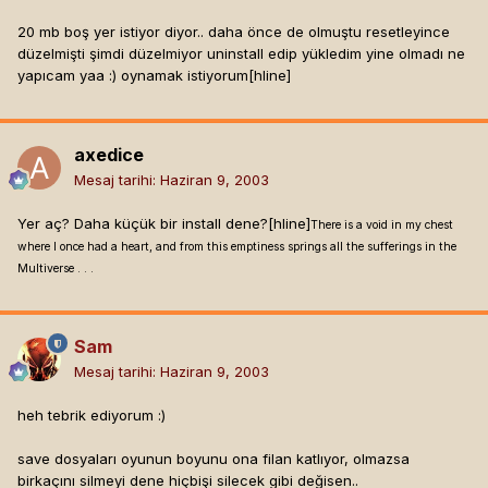
20 mb boş yer istiyor diyor.. daha önce de olmuştu resetleyince
düzelmişti şimdi düzelmiyor uninstall edip yükledim yine olmadı ne
yapıcam yaa :) oynamak istiyorum[hline]
axedice
Mesaj tarihi:
Haziran 9, 2003
Yer aç? Daha küçük bir install dene?[hline]
There is a void in my chest
where I once had a heart, and from this emptiness springs all the sufferings in the
Multiverse . . .
Sam
Mesaj tarihi:
Haziran 9, 2003
heh tebrik ediyorum :)
save dosyaları oyunun boyunu ona filan katlıyor, olmazsa
birkaçını silmeyi dene hiçbişi silecek gibi değisen..