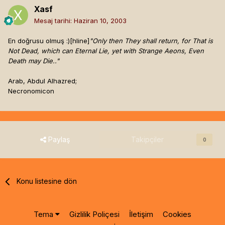
Xasf
Mesaj tarihi:
Haziran 10, 2003
En doğrusu olmuş :)[hline]
"Only then They shall return, for That is
Not Dead, which can Eternal Lie, yet with Strange Aeons, Even
Death may Die.."
Arab, Abdul Alhazred;
Necronomicon
Paylaş
Takipçiler
0
Konu listesine dön
Tema
Gizlilik Poliçesi
İletişim
Cookies