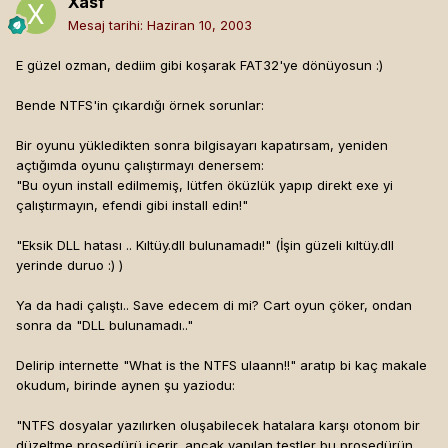
Xasf
Mesaj tarihi:
Haziran 10, 2003
E güzel ozman, dediim gibi koşarak FAT32'ye dönüyosun :)
Bende NTFS'in çıkardığı örnek sorunlar:
Bir oyunu yükledikten sonra bilgisayarı kapatırsam, yeniden
açtığımda oyunu çalıştırmayı denersem:
"Bu oyun install edilmemiş, lütfen öküzlük yapıp direkt exe yi
çalıştırmayın, efendi gibi install edin!"
"Eksik DLL hatası .. Kıltüy.dll bulunamadı!" (İşin güzeli kıltüy.dll
yerinde duruo :) )
Ya da hadi çalıştı.. Save edecem di mi? Cart oyun çöker, ondan
sonra da "DLL bulunamadı.."
Delirip internette "What is the NTFS ulaann!!" aratıp bi kaç makale
okudum, birinde aynen şu yaziodu:
"NTFS dosyalar yazılırken oluşabilecek hatalara karşı otonom bir
düzeltme prosedürü içerir, ancak yapılan testler bu prosedürün