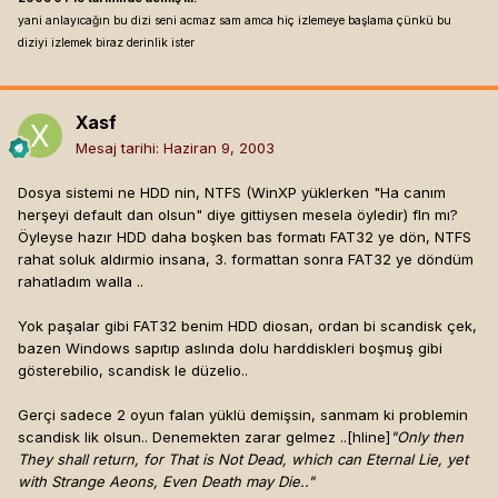
yani anlayıcağın bu dizi seni acmaz sam amca hiç izlemeye başlama çünkü bu
diziyi izlemek biraz derinlik ister
Xasf
Mesaj tarihi:
Haziran 9, 2003
Dosya sistemi ne HDD nin, NTFS (WinXP yüklerken "Ha canım
herşeyi default dan olsun" diye gittiysen mesela öyledir) fln mı?
Öyleyse hazır HDD daha boşken bas formatı FAT32 ye dön, NTFS
rahat soluk aldırmio insana, 3. formattan sonra FAT32 ye döndüm
rahatladım walla ..
Yok paşalar gibi FAT32 benim HDD diosan, ordan bi scandisk çek,
bazen Windows sapıtıp aslında dolu harddiskleri boşmuş gibi
gösterebilio, scandisk le düzelio..
Gerçi sadece 2 oyun falan yüklü demişsin, sanmam ki problemin
scandisk lik olsun.. Denemekten zarar gelmez ..[hline]
"Only then
They shall return, for That is Not Dead, which can Eternal Lie, yet
with Strange Aeons, Even Death may Die.."