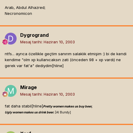
Arab, Abdul Alhazred;
Necronomicon
Dygrogrand
Mesaj tarihi:
Haziran 10, 2003
ntfs... ayrıca özellikle geçtim sanırım salaklık etmişim :) bi de kendi
kendime "olm xp kullanıcaksın zati (önceden 98 + xp vardı) ne
gerek var fat'a" dediydim[hline]
Mirage
Mesaj tarihi:
Haziran 10, 2003
fat daha stabil[hline]
Pretty women makes us buy beer,
Ugly women makes us drink beer.
[Al Bundy]