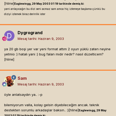
[hline]
Eaglewingg, 29 May 2003 01:19 tarihinde demiş ki:
yani anlayıcağın bu dizi seni acmaz sam amca hiç izlemeye başlama çünkü bu
diziyi izlemek biraz derinlik ister
Dygrogrand
Mesaj tarihi:
Haziran 9, 2003
ya 20 gb boşi yer var yeni format attım 2 oyun yüklü zaten neyine
yetmio :) hatalı yani :) bug falan mıdır nedir? nasıl düzelticem?
[hline]
Sam
Mesaj tarihi:
Haziran 9, 2003
öyle anlatsaydın ya.. :-p
bilemiyorum valla, kolay gelsin diyebileceğim ancak. teknik
destekten sorumlu arkadaşlar baksın.. :)[hline]
Eaglewingg, 29 May
2003 01:19 tarihinde demiş ki: