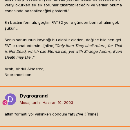
veriyi okurken sık sık sorunlar çıkartabileceğini ve verileri okuma
esnasında bozabileceğini gösterdi."
Eh bastım formatı, geçtim FAT32 ye, o günden beri rahatım çok
şükür ..
Senin sorununun kaynağı bu olabilir cidden, değilse bile sen gel
FAT e rahat edersin ..[hline]
"Only then They shall return, for That
is Not Dead, which can Eternal Lie, yet with Strange Aeons, Even
Death may Die.."
Arab, Abdul Alhazred;
Necronomicon
Dygrogrand
Mesaj tarihi:
Haziran 10, 2003
attım formatı yol yakınken döndüm fat32'ye :)[hline]