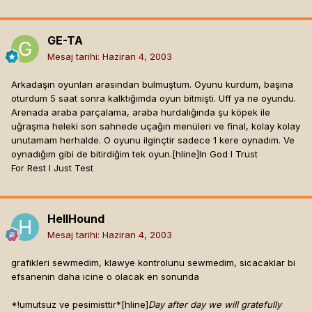
GE-TA
Mesaj tarihi:
Haziran 4, 2003
Arkadaşın oyunları arasından bulmuştum. Oyunu kurdum, başına
oturdum 5 saat sonra kalktığımda oyun bitmişti. Uff ya ne oyundu.
Arenada araba parçalama, araba hurdalığında şu köpek ile
uğraşma heleki son sahnede uçağın menüleri ve final, kolay kolay
unutamam herhalde. O oyunu ilginçtir sadece 1 kere oynadım. Ve
oynadığım gibi de bitirdiğim tek oyun.[hline]
In God I Trust
For Rest I Just Test
HellHound
Mesaj tarihi:
Haziran 4, 2003
grafikleri sewmedim, klawye kontrolunu sewmedim, sicacaklar bi
efsanenin daha icine o olacak en sonunda
*!umutsuz ve pesimisttir*[hline]
Day after day we will gratefully