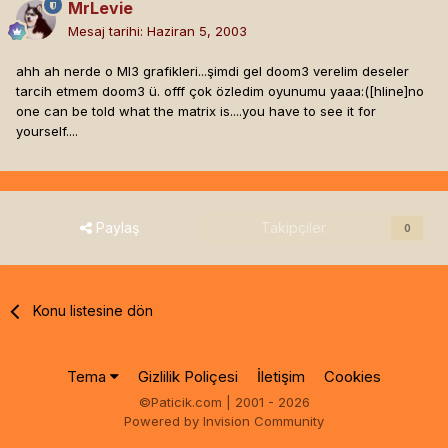
MrLevie
Mesaj tarihi:
Haziran 5, 2003
ahh ah nerde o MI3 grafikleri...şimdi gel doom3 verelim deseler
tarcih etmem doom3 ü. offf çok özledim oyunumu yaaa:([hline]
no
one can be told what the matrix is....you have to see it for
yourself....
Paylaş
Takipçiler
0
Konu listesine dön
Tema
Gizlilik Poliçesi
İletişim
Cookies
©Paticik.com | 2001 - 2026
Powered by Invision Community