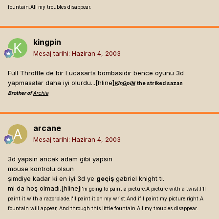
fountain.All my troubles disappear.
kingpin
Mesaj tarihi:
Haziran 4, 2003
Full Throttle de bir Lucasarts bombasıdır bence oyunu 3d
yapmasalar daha iyi olurdu...[hline]
K
in
G
pi
N
the striked sazan
Brother of
Archie
arcane
Mesaj tarihi:
Haziran 4, 2003
3d yapsın ancak adam gibi yapsın
mouse kontrolü olsun
şimdiye kadar ki en iyi 3d ye
geçiş
gabriel knight tı.
mi da hoş olmadı.[hline]
I'm going to paint a picture.A picture with a twist.I'll
paint it with a razorblade.I'll paint it on my wrist.And if I paint my picture right.A
fountain will appear,.And through this little fountain.All my troubles disappear.