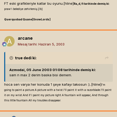
FT eski grafikleriyle katlar bu oyunu.[hline]
Ra_d, fi tarihinde demiş ki:
praw'ı belediye zehirlemiş.[/b]
Querquobad Quane[SnowLords]
arcane
Mesaj tarihi:
Haziran 5, 2003
true
dedi ki:
Azmodai, 05 June 2003 01:08 tarihinde demiş ki:
sam n max 2 derim baska bisi demem.
hoca sen varya her konuda 1 şeye kafayı takıosun :)..[hline]
I'm
going to paint a picture.A picture with a twist.I'll paint it with a razorblade.I'll paint
it on my wrist.And if I paint my picture right.A fountain will appear,.And through
this little fountain.All my troubles disappear.