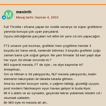
mexinth
Mesaj tarihi:
Haziran 4, 2003
Full Throttle ı efsane yapan bir özellik senaryo ve süper grafiklerin
yanında konuya çok uyan parçalardı.
Oyunu bitirdiğimde parçaları not ettim bir yere cd sini yapacağım.
FT2 umarım çok bozmaz, grafikler hem çizgifilmsi hemde 3
boyutlu bir hava verdi, nedendir bilinmez 3 boyutlu grafikler çoğu
zaman bana çok soğuk geliyor. Ne yani firmalar 3d kart yaptı diye
her oyun 3d olmak zorunda mı ?
MI3 süperdi mesela, FT de öyle , ne diye kaşınırlar ki?
Anlaşılmaz..
Oni ve Hitman e 3d yakışıyordu, NLF mesela yakışıyordu, kadın
elemanın takunyaları ile takada tukada gitmesi...
Ama bu serileri bozuyor sanki, o çağının tatlılığı, güzelliği uçuyor,
post modern fabrikasyon oyun havası geliyor ki buda itiyor.
MI 4 ü aldım ve az oynadım, geçende tekrar yüklemek istedim cd i
okumadı salladım.
Bir MI3 öyle mi mesela ah ah...