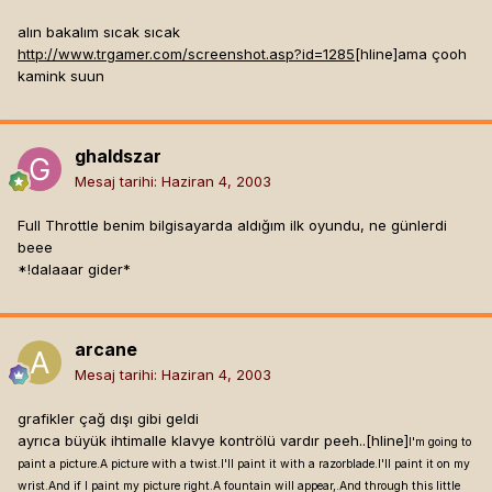
alın bakalım sıcak sıcak
http://www.trgamer.com/screenshot.asp?id=1285
[hline]
ama çooh
kamink suun
ghaldszar
Mesaj tarihi:
Haziran 4, 2003
Full Throttle benim bilgisayarda aldığım ilk oyundu, ne günlerdi
beee
*!dalaaar gider*
arcane
Mesaj tarihi:
Haziran 4, 2003
grafikler çağ dışı gibi geldi
ayrıca büyük ihtimalle klavye kontrölü vardır peeh..[hline]
I'm going to
paint a picture.A picture with a twist.I'll paint it with a razorblade.I'll paint it on my
wrist.And if I paint my picture right.A fountain will appear,.And through this little