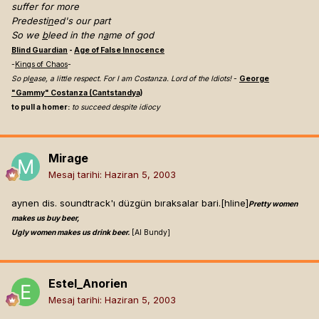
suffer for more
Predesti
n
ed's our part
So we
b
leed in the n
a
me of god
Blind Guardian
-
Age of False Innocence
-
Kings of Chaos
-
So pl
e
ase, a little respect. For I am Costanza. Lord of the Idiots!
-
George
"Gammy" Costanza (Cantstandya)
to pull a homer:
to succeed despite idiocy
Mirage
Mesaj tarihi:
Haziran 5, 2003
aynen dis. soundtrack'ı düzgün bıraksalar bari.[hline]
Pretty women
makes us buy beer,
Ugly women makes us drink beer.
[Al Bundy]
Estel_Anorien
Mesaj tarihi:
Haziran 5, 2003