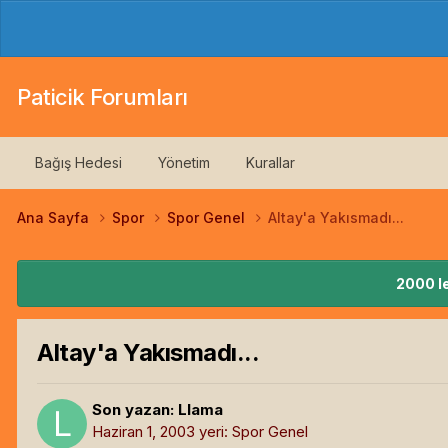
Paticik Forumları
Bağış Hedesi
Yönetim
Kurallar
Ana Sayfa
Spor
Spor Genel
Altay'a Yakısmadı...
2000 le
Altay'a Yakısmadı...
Son yazan:
Llama
Haziran 1, 2003
yeri:
Spor Genel