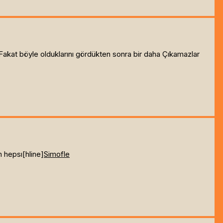
 Fakat böyle olduklarını gördükten sonra bir daha Çıkamazlar
 hepsı[hline]
Simofle