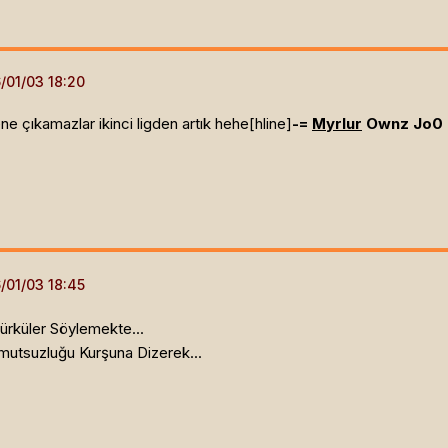
ene çıkamazlar ikinci ligden artık hehe[hline]
-=
Myrlur
Ownz Jo0 
ürküler Söylemekte...
utsuzluğu Kurşuna Dizerek...