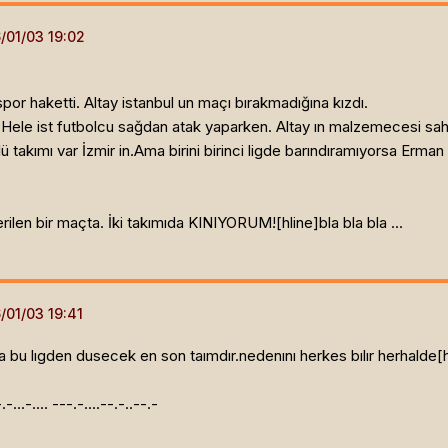
or haketti. Altay istanbul un maçı bırakmadığına kızdı.
Hele ist futbolcu sağdan atak yaparken. Altay ın malzemecesi sahay
 takımı var İzmir in.Ama birini birinci ligde barındıramıyorsa Erman 
rilen bir maçta. İki takımıda KINIYORUM![hline]
bla bla bla ...
u lıgden dusecek en son taımdır.nedenını herkes bılır herhalde[h
.-.-...-.... ---.-....--.-..--.-