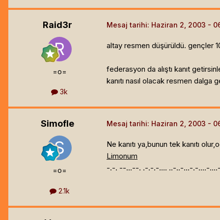
Raid3r
Mesaj tarihi:
Haziran 2, 2003
altay resmen düşürüldü. gençler 10
federasyon da alıştı kanıt getirs
=o=
kanıtı nasıl olacak resmen dalga ge
3k
Simofle
Mesaj tarihi:
Haziran 2, 2003
Ne kanıtı ya,bunun tek kanıtı olur
Limonum
-.-. --...--. .-.-.-.... ..-..-...-.-....-...
=o=
2.1k