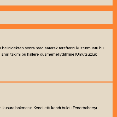
ını belırlıdekten sonra mac satarak taraftarını kusturmustu bu
 ızmır takımı bu hallere dusmemelıydı[hline]
Umutsuzluk
se kusura bakmasın.Kendı ettı kendı buldu.Fenerbahceyı