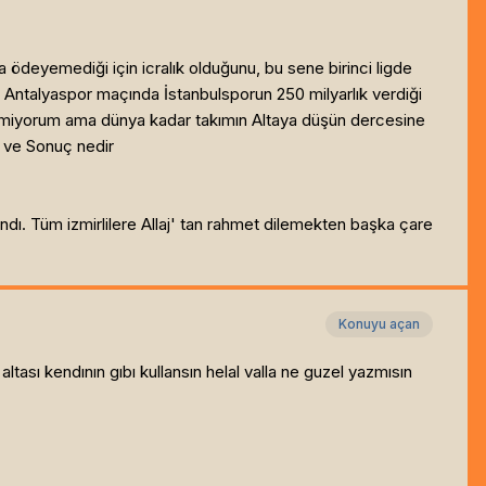
a ödeyemediği için icralık olduğunu, bu sene birinci ligde
n Antalyaspor maçında İstanbulsporun 250 milyarlık verdiği
 etmiyorum ama dünya kadar takımın Altaya düşün dercesine
n ve
Sonuç nedir
landı. Tüm izmirlilere Allaj' tan rahmet dilemekten başka çare
Konuyu açan
altası kendının gıbı kullansın helal valla ne guzel yazmısın