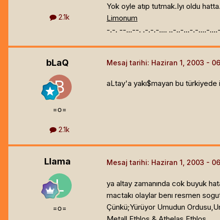
Yok oyle atıp tutmak.Iyı oldu hatta
2.1k
Limonum
-.-. --...--. .-.-.-.... ..-..-...-.-....-...
bLaQ
Mesaj tarihi:
Haziran 1, 2003
aLtay'a yakı$mayan bu türkiyede i
=o=
2.1k
Llama
Mesaj tarihi:
Haziran 1, 2003
ya altay zamanında cok buyuk hata
mactakı olaylar benı resmen sogut
Çünkü;Yürüyor Umudun Ordusu,Um
=o=
Metall Ethlos & Athelas Ethlos