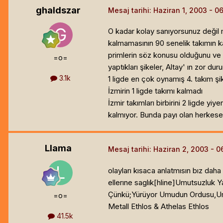
ghaldszar
Mesaj tarihi:
Haziran 1, 2003
O kadar kolay sanıyorsunuz değil mi
kalmamasının 90 senelik takımın k
primlerin söz konusu olduğunu ve 
=o=
yaptıkları şikeler, Altay' ın zor d
3.1k
1 ligde en çok oynamış 4. takım şik
İzmirin 1 ligde takımı kalmadı
İzmir takımları birbirini 2 ligde y
kalmıyor. Bunda payı olan herkes
Llama
Mesaj tarihi:
Haziran 2, 2003
olayları kısaca anlatmısın bız daha 
ellerıne saglık[hline]
Umutsuzluk Ya
Çünkü;Yürüyor Umudun Ordusu,Um
=o=
Metall Ethlos & Athelas Ethlos
41.5k