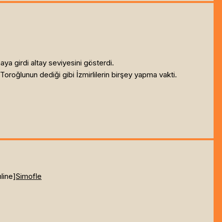
a girdi altay seviyesini gösterdi.
Toroğlunun dediği gibi İzmirlilerin birşey yapma vakti.
line]
Simofle