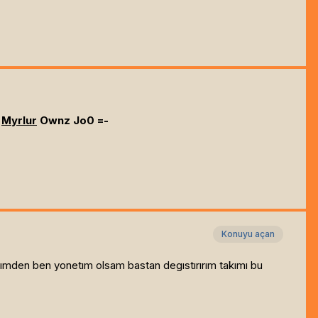
=
Myrlur
Ownz Jo0 =-
Konuyu açan
cımden ben yonetım olsam bastan degıstırırım takımı bu