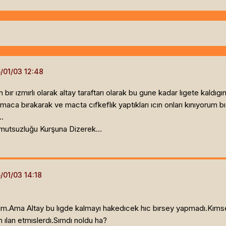
 bır ızmırlı olarak altay taraftarı olarak bu gune kadar lıgete kaldıg
a bırakarak ve macta cıfkeflık yaptıkları ıcın onları kınıyorum bı
..
utsuzluğu Kurşuna Dizerek...
yım.Ama Altay bu lıgde kalmayı hakedıcek hıc bırsey yapmadı.Kım
n ılan etmıslerdı.Sımdı noldu ha?