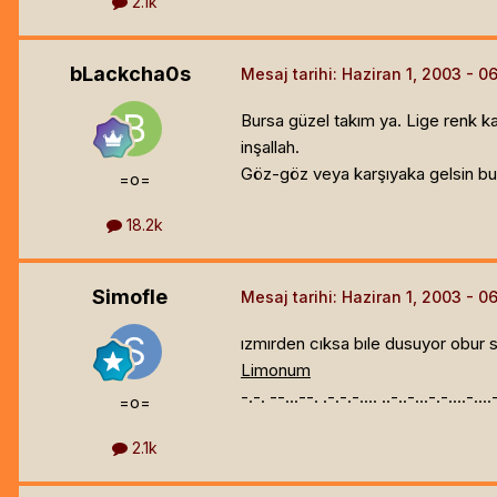
2.1k
bLackcha0s
Mesaj tarihi:
Haziran 1, 2003
Bursa güzel takım ya. Lige renk ka
inşallah.
Göz-göz veya karşıyaka gelsin bunl
=o=
18.2k
Simofle
Mesaj tarihi:
Haziran 1, 2003
ızmırden cıksa bıle dusuyor obur 
Limonum
-.-. --...--. .-.-.-.... ..-..-...-.-....-...
=o=
2.1k