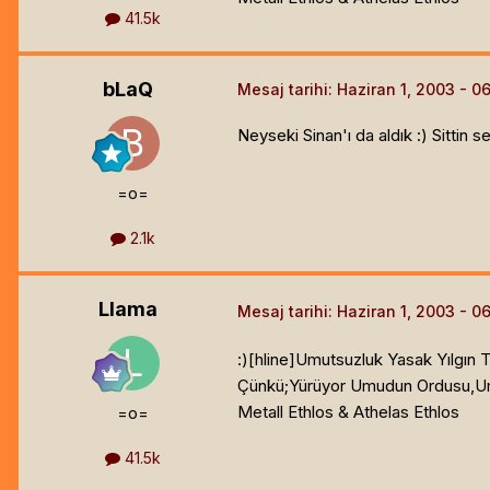
41.5k
bLaQ
Mesaj tarihi:
Haziran 1, 2003
Neyseki Sinan'ı da aldık :) Sittin s
=o=
2.1k
Llama
Mesaj tarihi:
Haziran 1, 2003
:)[hline]
Umutsuzluk Yasak Yılgın T
Çünkü;Yürüyor Umudun Ordusu,Um
Metall Ethlos & Athelas Ethlos
=o=
41.5k