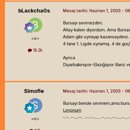
bLackcha0s
Mesaj tarihi:
Haziran 1, 2003
Bursayı sevmezdim.
Altay kalsın diyordum. Ama Bursasp
Adam gibi oynayıp kazansaydınız. 
=o=
4 tane 1. Ligde oynamış. 4 de güçlü
18.2k
Ayrıca
Diyarbakırspor-Elazığspor Bariz ve
Simofle
Mesaj tarihi:
Haziran 1, 2003
Bursayı bende sevmem,ama bursa b
Limonum
-.-. --...--. .-.-.-.... ..-..-...-.-....-...
=o=