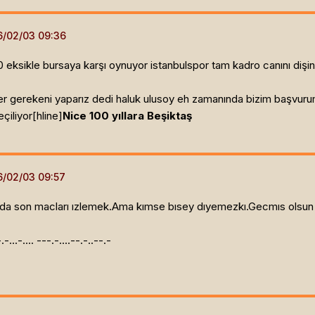
 eksikle bursaya karşı oynuyor istanbulspor tam kadro canını dişine
inler gerekeni yaparız dedi haluk ulusoy eh zamanında bizim başvu
çiliyor[hline]
Nice 100 yıllara Beşiktaş
,oda son macları ızlemek.Ama kımse bısey dıyemezkı.Gecmıs olsun Al
.-.-...-.... ---.-....--.-..--.-