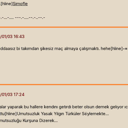
.[hline]
Simofle
.-.-...-.... ---.-....--.-..--.-
ddaasız bi takımdan şikesiz maç almaya çalışmaktı. hehe[hline]
-
lar yaparak bu hallere kendını getırdı beter olsun demek gelıyor ı
tu[hline]
Umutsuzluk Yasak Yılgın Türküler Söylemekte...
utsuzluğu Kurşuna Dizerek...