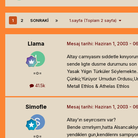
1
2
SONRAKI
1.sayfa (Toplam 2 sayfa)
Llama
Mesaj tarihi:
Haziran 1, 2003
Altay camıyasını sıddetle kınıyorum
sende lıgte dusme durumunu son mac
Yasak Yılgın Türküler Söylemekte.
=o=
Çünkü;Yürüyor Umudun Ordusu,Um
41.5k
Metall Ethlos & Athelas Ethlos
Simofle
Mesaj tarihi:
Haziran 1, 2003
Altay'ın seyırcısımı var?
Bende ızmırlıyım,hatta Alsancaklı
yendıklerı gun,kendılerını sampıyo
=o=