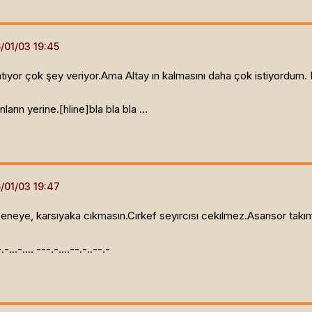
tıyor çok şey veriyor.Ama Altay ın kalmasını daha çok istiyordum.
arın yerine.[hline]
bla bla bla ...
seneye, karsıyaka cıkmasın.Cırkef seyırcısı cekılmez.Asansor takım
.-.-...-.... ---.-....--.-..--.-