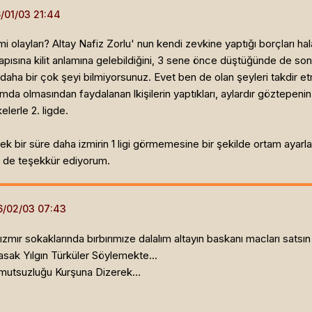
 olayları? Altay Nafiz Zorlu' nun kendi zevkine yaptığı borçları hal
apısına kilit anlamına gelebildiğini, 3 sene önce düştüğünde de so
daha bir çok şeyi bilmiyorsunuz. Evet ben de olan şeyleri takdir
urumda olmasından faydalanan lkişilerin yaptıkları, aylardır göztepeni
elerle 2. ligde.
iyerek bir süre daha izmirin 1 ligi görmemesine bir şekilde ortam ayar
e de teşekkür ediyorum.
ızmır sokaklarında bırbırımıze dalalım altayın baskanı macları satsın 
sak Yılgın Türküler Söylemekte...
utsuzluğu Kurşuna Dizerek...