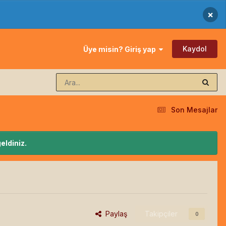
×
Kaydol
Üye misin? Giriş yap
Son Mesajlar
eldiniz.
Paylaş
Takipçiler
0