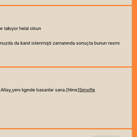
 takıyor helal olsun
rumuzda da kanıt istenmişti zamanında sonuçta bunun resmi
tay,yenı lıgınde basarılar sana.[hline]
Simofle