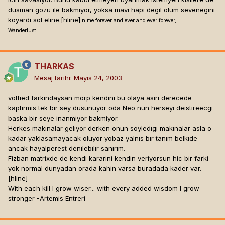
dusman gozu ile bakmiyor, yoksa mavi hapi degil olum sevenegini
koyardi sol eline.[hline]
In me forever and ever and ever forever,
Wanderlust!
THARKAS
Mesaj tarihi:
Mayıs 24, 2003
volfied farkindaysan morp kendini bu olaya asiri derecede
kaptirmis tek bir sey dusunuyor oda Neo nun herseyi deistireecgi
baska bir seye inanmiyor bakmiyor.
Herkes makınalar gelıyor derken onun soyledıgı makınalar asla o
kadar yaklasamayacak oluyor yobaz yalnıs bır tanım belkıde
ancak hayalperest denılebılır sanırım.
Fizban matrixde de kendi kararini kendin veriyorsun hic bir farki
yok normal dunyadan orada kahin varsa buradada kader var.
[hline]
With each kill I grow wiser... with every added wisdom I grow
stronger -Artemis Entreri