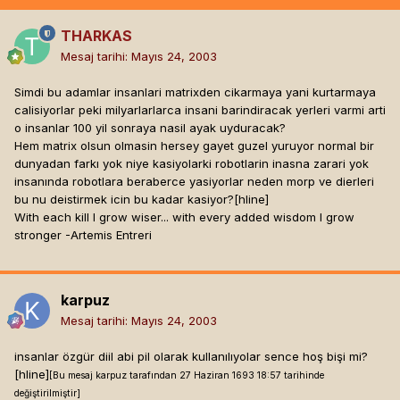
THARKAS
Mesaj tarihi:
Mayıs 24, 2003
Simdi bu adamlar insanlari matrixden cikarmaya yani kurtarmaya
calisiyorlar peki milyarlarlarca insani barindiracak yerleri varmi arti
o insanlar 100 yil sonraya nasil ayak uyduracak?
Hem matrix olsun olmasin hersey gayet guzel yuruyor normal bir
dunyadan farkı yok niye kasiyolarki robotlarin inasna zarari yok
insanında robotlara beraberce yasiyorlar neden morp ve dierleri
bu nu deistirmek icin bu kadar kasiyor?[hline]
With each kill I grow wiser... with every added wisdom I grow
stronger -Artemis Entreri
karpuz
Mesaj tarihi:
Mayıs 24, 2003
insanlar özgür diil abi pil olarak kullanılıyolar sence hoş bişi mi?
[hline]
[Bu mesaj karpuz tarafından 27 Haziran 1693 18:57 tarihinde
değiştirilmiştir]