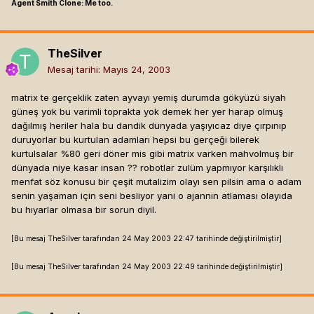
Agent Smith Clone: Me too.
TheSilver
Mesaj tarihi:
Mayıs 24, 2003
matrix te gerçeklik zaten ayvayı yemiş durumda gökyüzü siyah
güneş yok bu varimli toprakta yok demek her yer harap olmuş
dağılmış heriler hala bu dandik dünyada yaşıyıcaz diye çırpınıp
duruyorlar bu kurtulan adamları hepsi bu gerçeği bilerek
kurtulsalar %80 geri döner mis gibi matrix varken mahvolmuş bir
dünyada niye kasar insan ?? robotlar zulüm yapmıyor karşılıklı
menfat söz konusu bir çeşit mutalizim olayı sen pilsin ama o adam
senin yaşaman için seni besliyor yani o ajannın atlaması olayıda
bu hıyarlar olmasa bir sorun diyil.
[Bu mesaj TheSilver tarafından 24 May 2003 22:47 tarihinde değiştirilmiştir]
[Bu mesaj TheSilver tarafından 24 May 2003 22:49 tarihinde değiştirilmiştir]