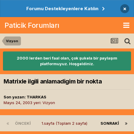
×
Forumu Destekleyenlere Katılın
Paticik Forumları
Vizyon
2000 lerden beri faal olan, çok şukela bir paylaşım
platformuyuz. Hoşgeldiniz.
Matrixle ilgili anlamadigim bir nokta
Son yazan:
THARKAS
Mayıs 24, 2003
yeri:
Vizyon
ÖNCEKI
1.sayfa (Toplam 2 sayfa)
SONRAKI