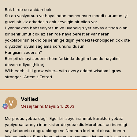
Bak birde su acidan bak.
Su an yasiyorsun ve hayatından memnunsun maddi durumun iyi
guzel bir kiz arkadasin cok sevdigin bir ailen var.
Uyanmaktan bahsediyorsun ve uyandigin yer savas altinda olan
bir sehir umut cok az sehirde hayalperestler var heran
yokolabilirsin teknoloji senin geldigin yerdeki teknolojiden cok ote
o yuzden uyum saglama sorununu dusun.
Hangisini secersin?
Ben pil olmayi secerim hem farkinda degilim hemde hayatim
devam ediyor..[hline]
With each kill I grow wiser... with every added wisdom I grow
stronger -Artemis Entreri
Volfied
Mesaj tarihi:
Mayıs 24, 2003
Morpheus yobaz degil. Eger bir seye inanmak karakteri yobaz
yapiyorsa tanriya inan kisiler de yobazdir. Morpheus un inandigi
sey kehanetin dogru oldugu ve Neo nun kurtarici olusu, bunun
icin savasiyor. Bunu kabul etmeyen uyanmak istemyen kisilere de