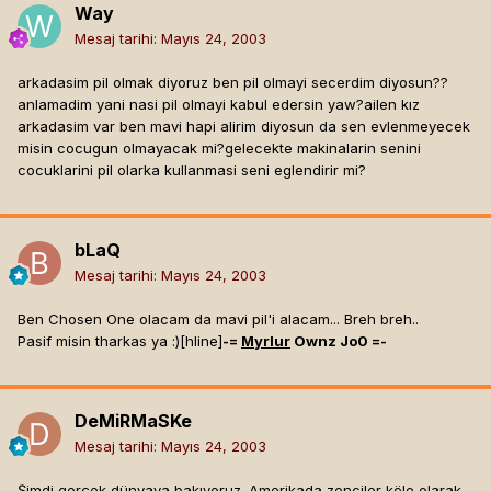
Way
Mesaj tarihi:
Mayıs 24, 2003
arkadasim pil olmak diyoruz ben pil olmayi secerdim diyosun??
anlamadim yani nasi pil olmayi kabul edersin yaw?ailen kız
arkadasim var ben mavi hapi alirim diyosun da sen evlenmeyecek
misin cocugun olmayacak mi?gelecekte makinalarin senini
cocuklarini pil olarka kullanmasi seni eglendirir mi?
bLaQ
Mesaj tarihi:
Mayıs 24, 2003
Ben Chosen One olacam da mavi pil'i alacam... Breh breh..
Pasif misin tharkas ya :)[hline]
-=
Myrlur
Ownz Jo0 =-
DeMiRMaSKe
Mesaj tarihi:
Mayıs 24, 2003
Şimdi gerçek dünyaya bakıyoruz. Amerikada zenciler köle olarak