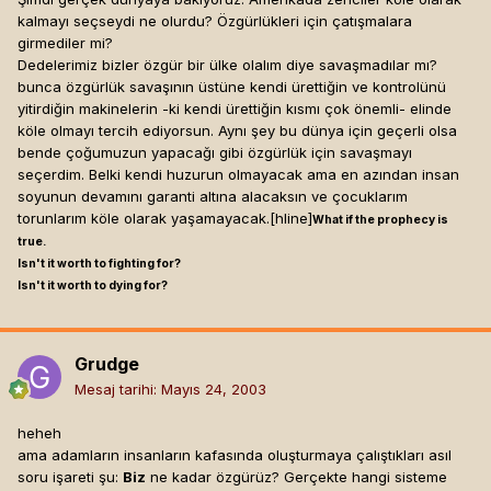
kalmayı seçseydi ne olurdu? Özgürlükleri için çatışmalara
girmediler mi?
Dedelerimiz bizler özgür bir ülke olalım diye savaşmadılar mı?
bunca özgürlük savaşının üstüne kendi ürettiğin ve kontrolünü
yitirdiğin makinelerin -ki kendi ürettiğin kısmı çok önemli- elinde
köle olmayı tercih ediyorsun. Aynı şey bu dünya için geçerli olsa
bende çoğumuzun yapacağı gibi özgürlük için savaşmayı
seçerdim. Belki kendi huzurun olmayacak ama en azından insan
soyunun devamını garanti altına alacaksın ve çocuklarım
torunlarım köle olarak yaşamayacak.[hline]
What if the prophecy is
true.
Isn't it worth to fighting for?
Isn't it worth to dying for?
Grudge
Mesaj tarihi:
Mayıs 24, 2003
heheh
ama adamların insanların kafasında oluşturmaya çalıştıkları asıl
soru işareti şu:
Biz
ne kadar özgürüz? Gerçekte hangi sisteme