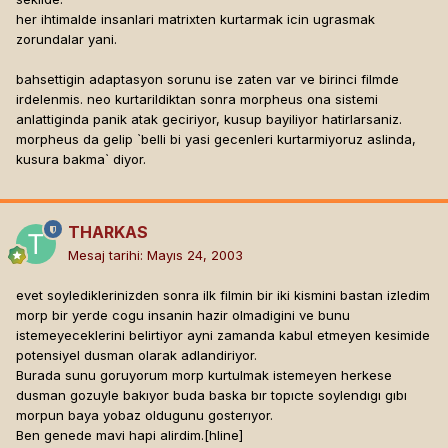
her ihtimalde insanlari matrixten kurtarmak icin ugrasmak
zorundalar yani.
bahsettigin adaptasyon sorunu ise zaten var ve birinci filmde
irdelenmis. neo kurtarildiktan sonra morpheus ona sistemi
anlattiginda panik atak geciriyor, kusup bayiliyor hatirlarsaniz.
morpheus da gelip `belli bi yasi gecenleri kurtarmiyoruz aslinda,
kusura bakma` diyor.
THARKAS
Mesaj tarihi:
Mayıs 24, 2003
evet soylediklerinizden sonra ilk filmin bir iki kismini bastan izledim
morp bir yerde cogu insanin hazir olmadigini ve bunu
istemeyeceklerini belirtiyor ayni zamanda kabul etmeyen kesimide
potensiyel dusman olarak adlandiriyor.
Burada sunu goruyorum morp kurtulmak istemeyen herkese
dusman gozuyle bakıyor buda baska bır topıcte soylendıgı gıbı
morpun baya yobaz oldugunu gosterıyor.
Ben genede mavi hapi alirdim.[hline]