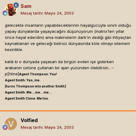
Sam
Mesaj tarihi:
Mayıs 24, 2003
gelecekte insanların yapabileceklerinin hayalgücüyle sınırlı olduğu
yapay dünyalarda yaşayacağını düşünüyorum (matrix'ten yıllar
önce hayal ederdim) ama makinelerin dark'ın dediği gibi ihtiyaçtan
kaynaklanan ve geleceği belirsiz dünyasında köle olmayı istemem
kesinlikle.
kaldı ki o dünyada yaşasan da birgün evden işe giderken
arabanın üstüne çullanan bir ajan yüzünden ölebilirsin.. :-
p[hline]
Agent Thompson: You!
Agent Smith: Yes, me.
[turns Thompson into another Smith]
Agent Smith: Me... me... me...
Agent Smith Clone: Me too.
Volfied
Mesaj tarihi:
Mayıs 24, 2003