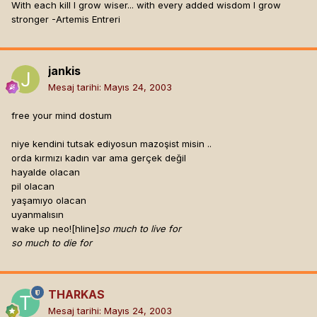
With each kill I grow wiser... with every added wisdom I grow
stronger -Artemis Entreri
jankis
Mesaj tarihi:
Mayıs 24, 2003
free your mind dostum
niye kendini tutsak ediyosun mazoşist misin ..
orda kırmızı kadın var ama gerçek değil
hayalde olacan
pil olacan
yaşamıyo olacan
uyanmalısın
wake up neo![hline]
so much to live for
so much to die for
THARKAS
Mesaj tarihi:
Mayıs 24, 2003