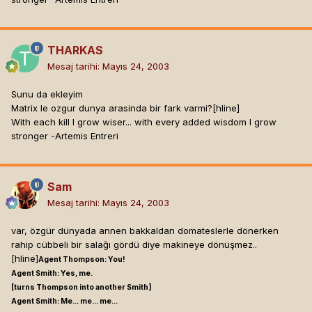
THARKAS
Mesaj tarihi:
Mayıs 24, 2003
Sunu da ekleyim
Matrix le ozgur dunya arasinda bir fark varmi?[hline]
With each kill I grow wiser... with every added wisdom I grow
stronger -Artemis Entreri
Sam
Mesaj tarihi:
Mayıs 24, 2003
var, özgür dünyada annen bakkaldan domateslerle dönerken
rahip cübbeli bir salağı gördü diye makineye dönüşmez..
[hline]
Agent Thompson: You!
Agent Smith: Yes, me.
[turns Thompson into another Smith]
Agent Smith: Me... me... me...