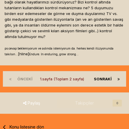
bağlı olarak hayatlarımızı sürdürüyoruz? Bizi kontrol altında
tutanların kullandıkları kontrol mekanizması ne? 5 duyumuzu
birden esir edemeseler de görme ve duyma duyularımız TV vs.
gibi medyalarda gösterilen ilüzyonlarla (an ve an gösterilen savaş
gibi, ya da insanları öldürme eylemini son derece estetik bir halde
gösterip çekici ve sevimli kılan aksiyon filmleri gibi...) kontrol
altında tutulmuyor mu?
ps:cevap beklemiyorum ve aslında istemiyorum da. herkes kendi ilüzyonunda
[hline]
takılsın...
Endure. In enduring, grow strong...
ÖNCEKI
1.sayfa (Toplam 2 sayfa)
SONRAKI
Paylaş
Takipçiler
0
Konu listesine dön