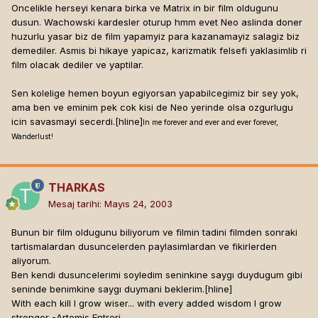
Oncelikle herseyi kenara birka ve Matrix in bir film oldugunu
dusun. Wachowski kardesler oturup hmm evet Neo aslinda doner
huzurlu yasar biz de film yapamyiz para kazanamayiz salagiz biz
demediler. Asmis bi hikaye yapicaz, karizmatik felsefi yaklasimlib ri
film olacak dediler ve yaptilar.
Sen kolelige hemen boyun egiyorsan yapabilcegimiz bir sey yok,
ama ben ve eminim pek cok kisi de Neo yerinde olsa ozgurlugu
icin savasmayi secerdi.[hline]
In me forever and ever and ever forever,
Wanderlust!
THARKAS
Mesaj tarihi:
Mayıs 24, 2003
Bunun bir film oldugunu biliyorum ve filmin tadini filmden sonraki
tartismalardan dusuncelerden paylasimlardan ve fikirlerden
aliyorum.
Ben kendi dusuncelerimi soyledim seninkine saygı duydugum gibi
seninde benimkine saygı duymani beklerim.[hline]
With each kill I grow wiser... with every added wisdom I grow
stronger -Artemis Entreri