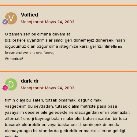
Volfied
Mesaj tarihi:
Mayıs 24, 2003
O zaman sen pil olmana devam et
bizi bi kere uyandirmislar simdi geri donemeyiz donersek insan
icgudumuz olan ozgur olma istegimize karsi geliriz.[hline]
In me
forever and ever and ever forever,
Wanderlust!
dark-dr
Mesaj tarihi:
Mayıs 24, 2003
filmin olayi bu zaten, tutsak olmamak, ozgur olmak.
vazgecelim bu sevdadan, tutsak olalim matrixte pasa pasa
yasayalim deseler bile gelecekte ne olacagindan emin olamazlar,
alternatif enerji kaynagi bulan makineler butun insanlari bir tusa
basarak oldurebilirler. veya baska cesitli senin pek de mutlu
olamayacagin bir standarda getirebilirler matrixi islerine geldigi
sekilde.