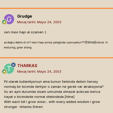
Grudge
Mesaj tarihi:
Mayıs 24, 2003
sen mavi hapı al ozaman :)
[hline]
ps:doğru dedim di mi? mavi hapı alınca yatağında uyanıyodun???
Endure. In
enduring, grow strong...
THARKAS
Mesaj tarihi:
Mayıs 24, 2003
Pil olarak kullaniliyorsun ama bunun farkinda deilsin hersey
normaş bir bicimde ilerliyor o zaman ne gerek var atraksiyona?
Su an ayni durumda olsam umrumda olmazdi acikcasi bence
hayat o bicimdede normal otekindede.[hline]
With each kill I grow wiser... with every added wisdom I grow
stronger -Artemis Entreri