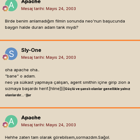
Apache
Mesaj tarihi:
Mayıs 24, 2003
Birde benim anlamadığım filmin sonunda neo'nun başucunda
baygın halde duran adam tank mıydı?
Sly-One
Mesaj tarihi:
Mayıs 24, 2003
oha apache oha..
"bane" o adam.
neo ya süikast yapmaya çalışan, agent smithin içine girip zion a
sızmaya başardıı herif.[hline]
[i]
Güçlü ve şanslı olanlar genellikle yalnız
olanlardır... -
X
ar
Apache
Mesaj tarihi:
Mayıs 24, 2003
Hehhe zaten tam olarak görebilsem,sormazdım.Sağol.