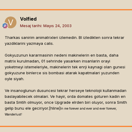
Volfied
Mesaj tarihi:
Mayıs 24, 2003
Tharkas sanirim animatrixleri izlemedin. BI izledikten sonra tekrar
yazdiklarini yazmaya calis.
Gokyuzunun kararmasinin nedeni makinelerin en basta, daha
matrix kurulmadan, 01 sehrinde yasarken insanlarin orayi
yoketmeyi istemeleriyle, makinelerin tek enrji kaynagi olan gunesi
gokyuzune binlerce sis bombasi atarak kapatmalari yuzunden
oyle siyah.
Ve insanoglunun dusuncesi tekrar herseye teknolojii kullanmadan
baslayabilecek olmalari. Ve hayir, orda domates goturen kadin en
basta Smtih olmuyor, once Upgrade elrden biri oluyor, sonra Smith
gelip bunu ele geciriyor.[hline]
In me forever and ever and ever forever,
Wanderlust!