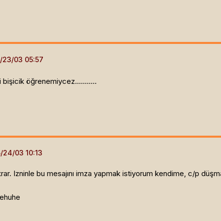
bişicik öğrenemiycez...........
krar. Izninle bu mesajını imza yapmak istiyorum kendime, c/p düşma
 ehuhe