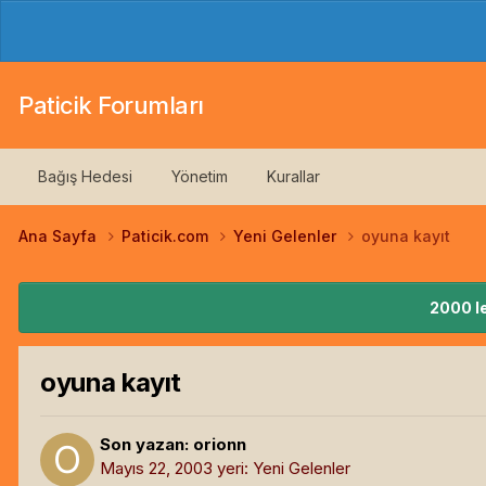
Paticik Forumları
Bağış Hedesi
Yönetim
Kurallar
Ana Sayfa
Paticik.com
Yeni Gelenler
oyuna kayıt
2000 le
oyuna kayıt
Son yazan:
orionn
Mayıs 22, 2003
yeri:
Yeni Gelenler