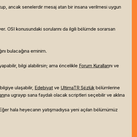
p, ancak senelerdir mesaj atan bir insana verilmesi uygun
er. OSI konusundaki sorularını da ilgili bölümde sorarsan
ğını bulacağına eminim.
abilir, bilgi alabilirsin; ama öncelikle
Forum Kuralları
nı ve
 bilgiye ulaşabilir,
Edebiyat
ve
UltimaTR Sözlük
bölümlerine
anı
na ugrayıp sana faydalı olacak scriptleri seçebilir ve aklına
 Eğer hala heyecanın yatışmadıysa yeni açılan bölümümüz