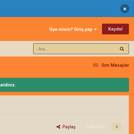
×
Kaydol
Üye misin? Giriş yap
Son Mesajlar
eldiniz.
Paylaş
Takipçiler
0