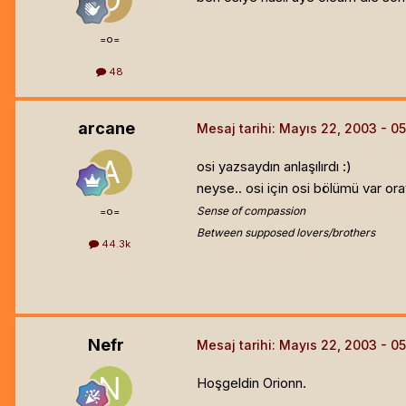
=o=
48
arcane
Mesaj tarihi:
Mayıs 22, 2003
osi yazsaydın anlaşılırdı :)
neyse.. osi için osi bölümü var ora
Sense of compassion
=o=
Between supposed lovers/brothers
44.3k
Nefr
Mesaj tarihi:
Mayıs 22, 2003
Hoşgeldin Orionn.