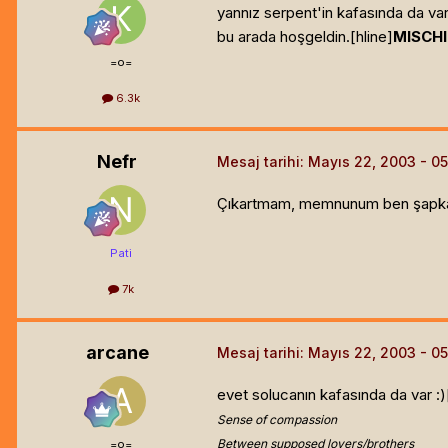
yannız serpent'in kafasında da var
bu arada hoşgeldin.[hline]
MISCHI
=o=
6.3k
Nefr
Mesaj tarihi:
Mayıs 22, 2003
Çıkartmam, memnunum ben şapkamda
Pati
7k
arcane
Mesaj tarihi:
Mayıs 22, 2003
evet solucanın kafasında da var :)
Sense of compassion
Between supposed lovers/brothers
=o=