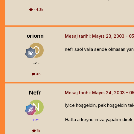
44.3k
orionn
Mesaj tarihi:
Mayıs 23, 2003
nefr saol valla sende olmasan yani 
=o=
48
Nefr
Mesaj tarihi:
Mayıs 24, 2003
Iyice hoşgeldin, pek hoşgeldin te
Hatta arkeyne imza yapalım direk
Pati
7k