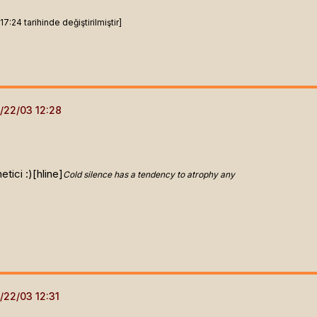
:24 tarihinde değiştirilmiştir]
tici :)[hline]
Cold silence has a tendency to atrophy any