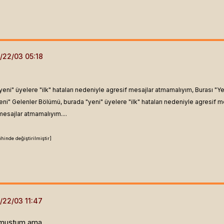
eni" üyelere "ilk" hataları nedeniyle agresif mesajlar atmamalıyım, Burası "Ye
eni" Gelenler Bölümü, burada "yeni" üyelere "ilk" hataları nedeniyle agresif 
mesajlar atmamalıyım....
inde değiştirilmiştir]
uştum ama...........