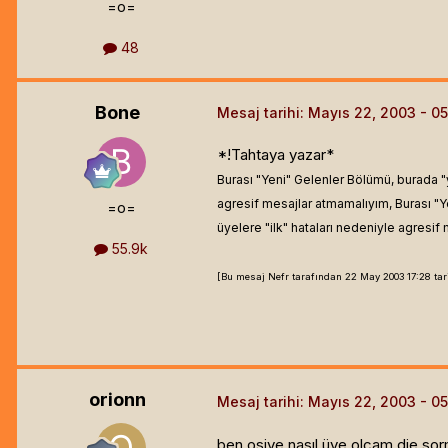
=o=
48
Bone
Mesaj tarihi:
Mayıs 22, 2003
*!Tahtaya yazar*
Burası "Yeni" Gelenler Bölümü, burada "y
agresif mesajlar atmamalıyım, Burası "Y
=o=
üyelere "ilk" hataları nedeniyle agresif 
55.9k
[Bu mesaj Nefr tarafından 22 May 2003 17:28 tarih
orionn
Mesaj tarihi:
Mayıs 22, 2003
ben osiye nasıl üye olcam die sorm