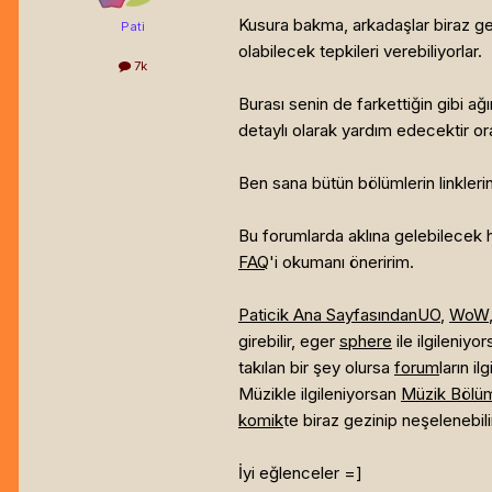
Kusura bakma, arkadaşlar biraz ge
Pati
olabilecek tepkileri verebiliyorlar.
7k
Burası senin de farkettiğin gibi a
detaylı olarak yardım edecektir o
Ben sana bütün bölümlerin linkler
Bu forumlarda aklına gelebilecek he
FAQ
'i okumanı öneririm.
Paticik Ana Sayfasından
UO
,
WoW
girebilir, eger
sphere
ile ilgileniy
takılan bir şey olursa
forum
ların i
Müzikle ilgileniyorsan
Müzik Bölü
komik
te biraz gezinip neşelenebili
İyi eğlenceler =]