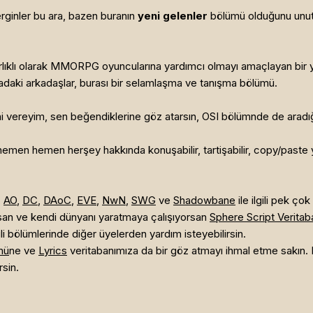
rginler bu ara, bazen buranın
yeni gelenler
bölümü olduğunu unutu
ğırlıklı olarak MMORPG oyuncularına yardımcı olmayı amaçlayan bir y
radaki arkadaşlar, burası bir selamlaşma ve tanışma bölümü.
ini vereyim, sen beğendiklerine göz atarsın, OSI bölümnde de aradı
men hemen herşey hakkında konuşabilir, tartişabilir, copy/paste yap
,
AO
,
DC
,
DAoC
,
EVE
,
NwN
,
SWG
ve
Shadowbane
ile ilgili pek çok
orsan ve kendi dünyanı yaratmaya çalışıyorsan
Sphere Script Veritab
lgili bölümlerinde diğer üyelerden yardım isteyebilirsin.
mü
ne ve
Lyrics
veritabanımıza da bir göz atmayı ihmal etme sakın.
rsin.