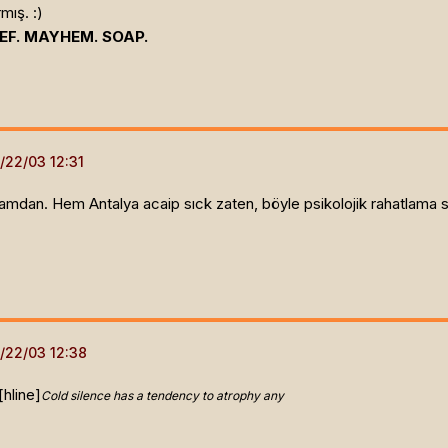
mış. :)
EF. MAYHEM. SOAP.
n. Hem Antalya acaip sıck zaten, böyle psikolojik rahatlama sağl
[hline]
Cold silence has a tendency to atrophy any