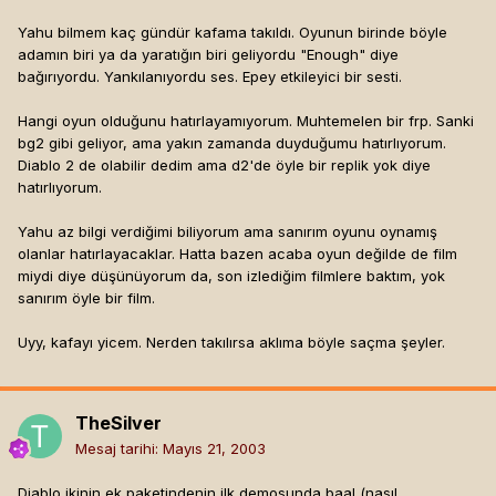
Yahu bilmem kaç gündür kafama takıldı. Oyunun birinde böyle
adamın biri ya da yaratığın biri geliyordu "Enough" diye
bağırıyordu. Yankılanıyordu ses. Epey etkileyici bir sesti.
Hangi oyun olduğunu hatırlayamıyorum. Muhtemelen bir frp. Sanki
bg2 gibi geliyor, ama yakın zamanda duyduğumu hatırlıyorum.
Diablo 2 de olabilir dedim ama d2'de öyle bir replik yok diye
hatırlıyorum.
Yahu az bilgi verdiğimi biliyorum ama sanırım oyunu oynamış
olanlar hatırlayacaklar. Hatta bazen acaba oyun değilde de film
miydi diye düşünüyorum da, son izlediğim filmlere baktım, yok
sanırım öyle bir film.
Uyy, kafayı yicem. Nerden takılırsa aklıma böyle saçma şeyler.
TheSilver
Mesaj tarihi:
Mayıs 21, 2003
Diablo ikinin ek paketindenin ilk demosunda baal (nasıl