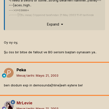
-I need a sword or some...strong dwarven hammer..[hline]
---
---|aces..high..
---:<ı=coıııııı+
------|/
[Bu mesaj Crippmind tarafından 21 May 2003 11:41 tarihinde
değiştirilmiştir]
Expand
Oy oy oy,
Şu öss bir bitse de fallout ve BG serisini baştan oynasam ya..
Peka
Mesaj tarihi:
Mayıs 21, 2003
ben diodum exp in demosunda[hline]
eeh eytere be!
MrLevie
Mesaj tarihi:
Mayıs 21, 2003