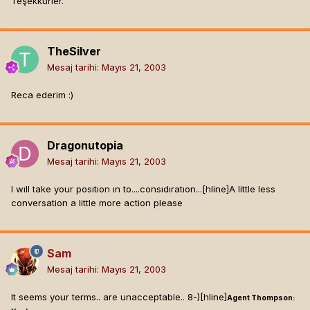
Teşekkürler.
TheSilver
Mesaj tarihi:
Mayıs 21, 2003
Reca ederim :)
Dragonutopia
Mesaj tarihi:
Mayıs 21, 2003
I wıll take your posıtıon ın to....consıdıratıon...[hline]
A little less
conversation a little more action please
Sam
Mesaj tarihi:
Mayıs 21, 2003
It seems your terms.. are unacceptable.. 8-)[hline]
Agent Thompson: