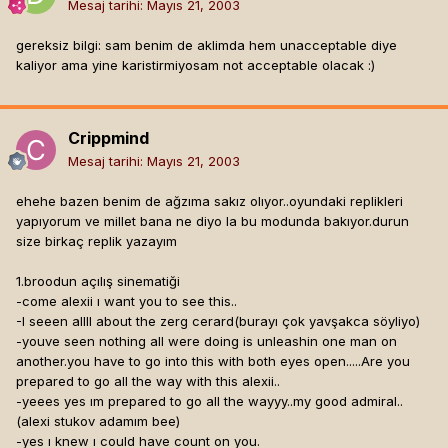
Mesaj tarihi:
Mayıs 21, 2003
gereksiz bilgi: sam benim de aklimda hem unacceptable diye
kaliyor ama yine karistirmiyosam not acceptable olacak :)
Crippmind
Mesaj tarihi:
Mayıs 21, 2003
ehehe bazen benim de ağzıma sakız olıyor..oyundaki replikleri
yapıyorum ve millet bana ne diyo la bu modunda bakıyor.durun
size birkaç replik yazayım
1.broodun açılış sinematiği
-come alexii ı want you to see this..
-I seeen allll about the zerg cerard(burayı çok yavşakca söyliyo)
-youve seen nothing all were doing is unleashin one man on
another.you have to go into this with both eyes open.....Are you
prepared to go all the way with this alexii..
-yeees yes ım prepared to go all the wayyy..my good admiral..
(alexi stukov adamım bee)
-yes ı knew ı could have count on you.