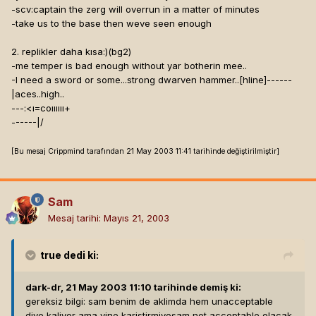
-scv:captain the zerg will overrun in a matter of minutes
-take us to the base then weve seen enough
2. replikler daha kısa:)(bg2)
-me temper is bad enough without yar botherin mee..
-I need a sword or some...strong dwarven hammer..[hline]
------
|aces..high..
---:<ı=coıııııı+
------|/
[Bu mesaj Crippmind tarafından 21 May 2003 11:41 tarihinde değiştirilmiştir]
Sam
Mesaj tarihi:
Mayıs 21, 2003
true
dedi ki:
dark-dr, 21 May 2003 11:10 tarihinde demiş ki:
gereksiz bilgi: sam benim de aklimda hem unacceptable
diye kaliyor ama yine karistirmiyosam not acceptable olacak