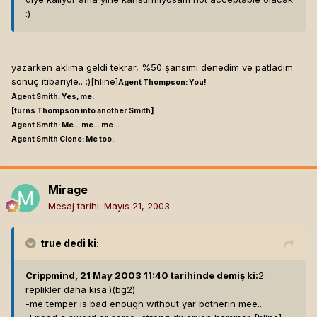
:)
yazarken aklıma geldi tekrar, %50 şansımı denedim ve patladım
sonuç itibariyle.. :)[hline]
Agent Thompson: You!
Agent Smith: Yes, me.
[turns Thompson into another Smith]
Agent Smith: Me... me... me...
Agent Smith Clone: Me too.
Mirage
Mesaj tarihi:
Mayıs 21, 2003
true
dedi ki:
Crippmind, 21 May 2003 11:40 tarihinde demiş ki:
2.
replikler daha kısa:)(bg2)
-me temper is bad enough without yar botherin mee..