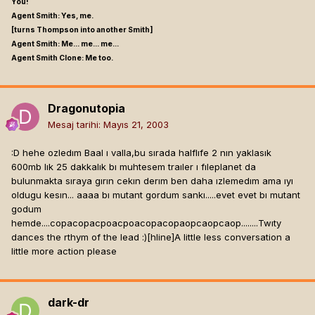
You!
Agent Smith: Yes, me.
[turns Thompson into another Smith]
Agent Smith: Me... me... me...
Agent Smith Clone: Me too.
Dragonutopia
Mesaj tarihi:
Mayıs 21, 2003
:D hehe ozledım Baal ı valla,bu sırada halflıfe 2 nın yaklasık
600mb lık 25 dakkalık bı muhtesem traıler ı fıleplanet da
bulunmakta sıraya gırın cekın derım ben daha ızlemedım ama ıyı
oldugu kesın... aaaa bı mutant gordum sankı.....evet evet bı mutant
godum
hemde....copacopacpoacpoacopacopaopcaopcaop........Twıty
dances the rthym of the lead :)[hline]
A little less conversation a
little more action please
dark-dr