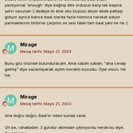
yazılıyorsa) 'enough' diye bağırıp iblis ordusun karşı tek başına
şehri savunan :) dedeye iki elve oku büyüsü atıyor dede patlıyıp
gidiyor ayrıca bance baal olarda fazla homoca hareket ediyor
parmaklarının birbirne çarpmsı ve sesi falan tam baal yani he he :)
Mirage
Mesaj tarihi:
Mayıs 21, 2003
Bunu göz önünde bulunduracam. Ama sabah sabah, "aha cevap
gelmiş" diye sazanlayarak açtım moralim bozuldu. Öyle olsun, hık
hık.
Mirage
Mesaj tarihi:
Mayıs 21, 2003
Aha doğru doğru. Baal'in video'sunda vardı.
Oh be, rahatladım. 3 gündür aklımdan çıkmıyordu nerde bu diye.