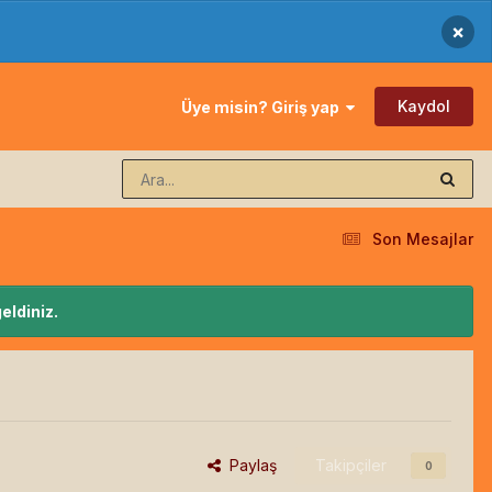
×
Kaydol
Üye misin? Giriş yap
Son Mesajlar
eldiniz.
Paylaş
Takipçiler
0