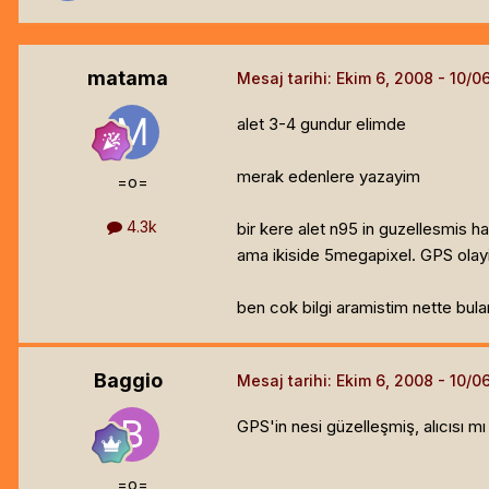
matama
Mesaj tarihi:
Ekim 6, 2008
alet 3-4 gundur elimde
merak edenlere yazayim
=o=
4.3k
bir kere alet n95 in guzellesmis ha
ama ikiside 5megapixel. GPS olayi 
ben cok bilgi aramistim nette bu
Baggio
Mesaj tarihi:
Ekim 6, 2008
GPS'in nesi güzelleşmiş, alıcısı 
=o=