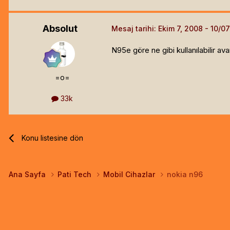
Absolut
Mesaj tarihi:
Ekim 7, 2008
N95e göre ne gibi kullanılabilir ava
=o=
33k
Konu listesine dön
Ana Sayfa
Pati Tech
Mobil Cihazlar
nokia n96