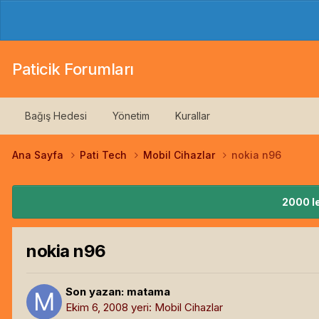
Paticik Forumları
Bağış Hedesi
Yönetim
Kurallar
Ana Sayfa
Pati Tech
Mobil Cihazlar
nokia n96
2000 le
nokia n96
Son yazan:
matama
Ekim 6, 2008
yeri:
Mobil Cihazlar