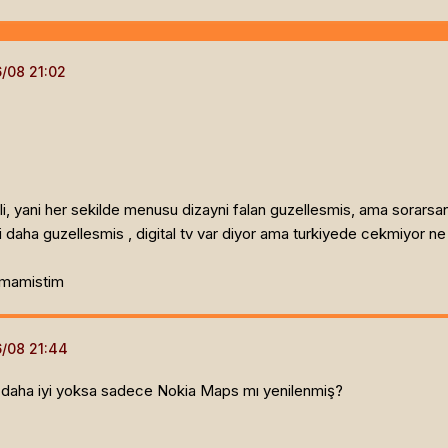
li, yani her sekilde menusu dizayni falan guzellesmis, ama sorarsan
daha guzellesmis , digital tv var diyor ama turkiyede cekmiyor ne
lamamistim
mı daha iyi yoksa sadece Nokia Maps mı yenilenmiş?