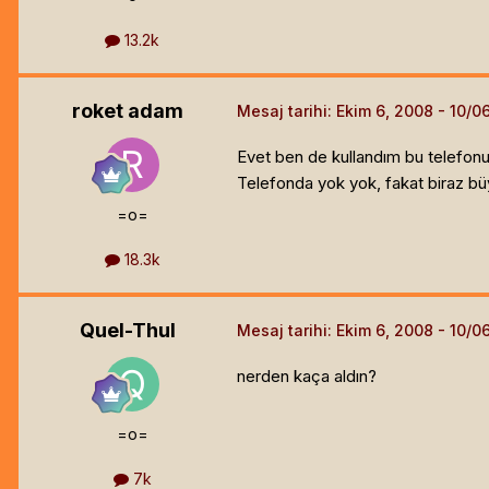
13.2k
roket adam
Mesaj tarihi:
Ekim 6, 2008
Evet ben de kullandım bu telefonu.
Telefonda yok yok, fakat biraz bü
=o=
18.3k
Quel-Thul
Mesaj tarihi:
Ekim 6, 2008
nerden kaça aldın?
=o=
7k